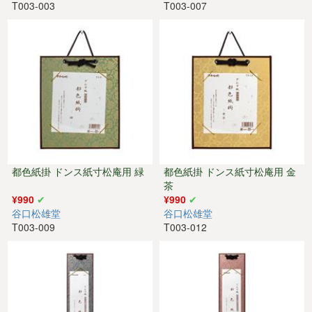
T003-003
T003-007
都色紙掛 ドンス紙寸松庵用 緑
都色紙掛 ドンス紙寸松庵用 金
茶
¥990
¥990
谷口松雄堂
谷口松雄堂
T003-009
T003-012