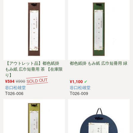
【アウトレット品】都色紙掛
都色紙掛 もみ紙 広巾短冊用 緑
もみ紙 広巾短冊用 茶 【在庫限
り】
¥594
¥990
¥1,100
谷口松雄堂
谷口松雄堂
T026-006
T026-009