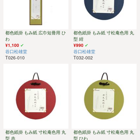
都色紙掛 もみ紙 広巾短冊用 ひ
都色紙掛 もみ紙 寸松庵色用 丸
わ
型 紺
¥1,100
¥990
谷口松雄堂
谷口松雄堂
T026-010
T032-002
都色紙掛 もみ紙 寸松庵色用 丸
都色紙掛 もみ紙 寸松庵色用 丸
型 赤
型 ひわ