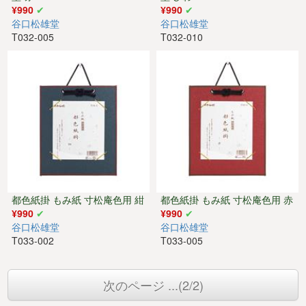
¥990
¥990
谷口松雄堂
谷口松雄堂
T032-005
T032-010
都色紙掛 もみ紙 寸松庵色用 紺
都色紙掛 もみ紙 寸松庵色用 赤
¥990
¥990
谷口松雄堂
谷口松雄堂
T033-002
T033-005
次のページ ...(2/2)