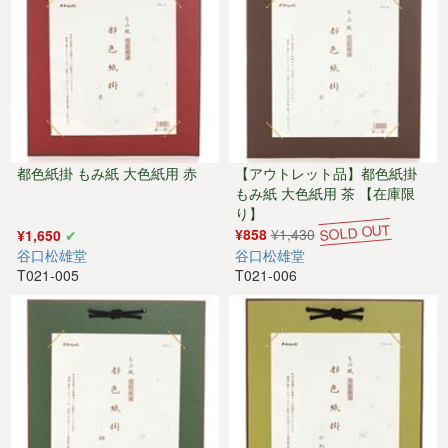
都色紙掛 もみ紙 大色紙用 赤
【アウトレット品】都色紙掛
もみ紙 大色紙用 茶 【在庫限
り】
¥858
¥1,430
¥1,650
谷口松雄堂
谷口松雄堂
T021-005
T021-006