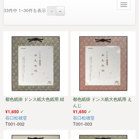
Toggle
33件中 1~30件を表示
«
»
navigat
都色紙掛 ドンス紙大色紙用 紺
都色紙掛 ドンス紙大色紙用 え
んじ
¥1,650
¥1,650
谷口松雄堂
谷口松雄堂
T001-002
T001-003