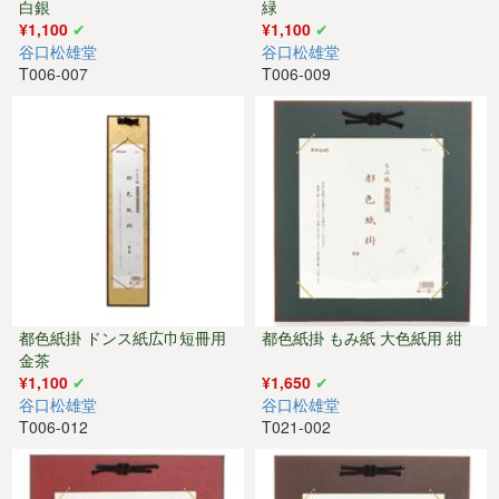
白銀
緑
¥1,100
¥1,100
谷口松雄堂
谷口松雄堂
T006-007
T006-009
都色紙掛 ドンス紙広巾短冊用
都色紙掛 もみ紙 大色紙用 紺
金茶
¥1,100
¥1,650
谷口松雄堂
谷口松雄堂
T006-012
T021-002