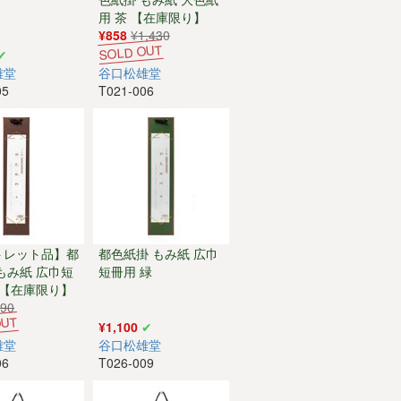
用 茶 【在庫限り】
¥858
¥1,430
雄堂
谷口松雄堂
05
T021-006
トレット品】都
都色紙掛 もみ紙 広巾
もみ紙 広巾短
短冊用 緑
 【在庫限り】
990
¥1,100
雄堂
谷口松雄堂
06
T026-009