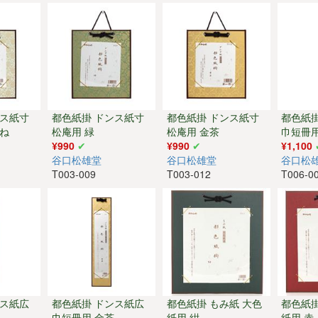
ンス紙寸
都色紙掛 ドンス紙寸
都色紙掛 ドンス紙寸
都色紙
がね
松庵用 緑
松庵用 金茶
巾短冊用
¥990
¥990
¥1,100
谷口松雄堂
谷口松雄堂
谷口松
T003-009
T003-012
T006-0
ンス紙広
都色紙掛 ドンス紙広
都色紙掛 もみ紙 大色
都色紙掛
巾短冊用 金茶
紙用 紺
紙用 赤