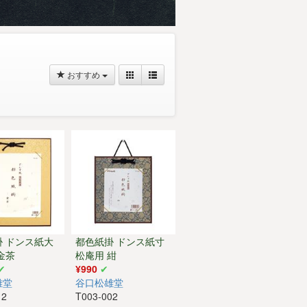
おすすめ
掛 ドンス紙大
都色紙掛 ドンス紙寸
金茶
松庵用 紺
¥990
雄堂
谷口松雄堂
12
T003-002