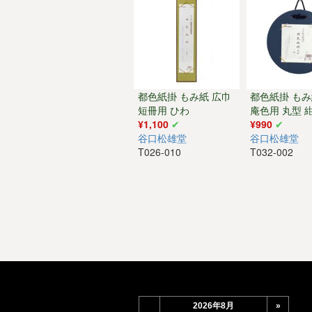
都色紙掛 もみ紙 広巾
都色紙掛 もみ
短冊用 ひわ
庵色用 丸型 
¥1,100
¥990
谷口松雄堂
谷口松雄堂
T026-010
T032-002