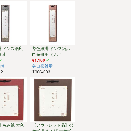
掛 ドンス紙広
都色紙掛 ドンス紙広
 紺
巾短冊用 えんじ
¥1,100
雄堂
谷口松雄堂
02
T006-003
 もみ紙 大色
【アウトレット品】都
色紙掛 もみ紙 大色紙