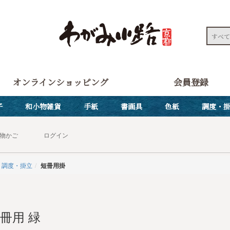
オンラインショッピング
会員登録
子
和小物雑貨
手紙
書画具
色紙
調度・
物かご
ログイン
調度・掛立
短冊用掛
冊用 緑