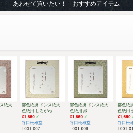
あわせて買いたい！ おすすめアイテム
ンス紙大
都色紙掛 ドンス紙大
都色紙掛 ドンス紙大
都色紙
色紙用 しろがね
色紙用 緑
色紙用 
¥1,650
¥1,650
¥1,650
谷口松雄堂
谷口松雄堂
谷口松
T001-007
T001-009
T001-0