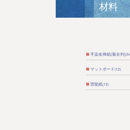
材料
手染友禅紙(菊全判)
(5
マットボード
(12)
雲龍紙
(12)