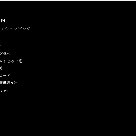
案内
インショッピング
ン
録
グ請求
紙のにじみ一覧
帖
ロード
報保護方針
合わせ