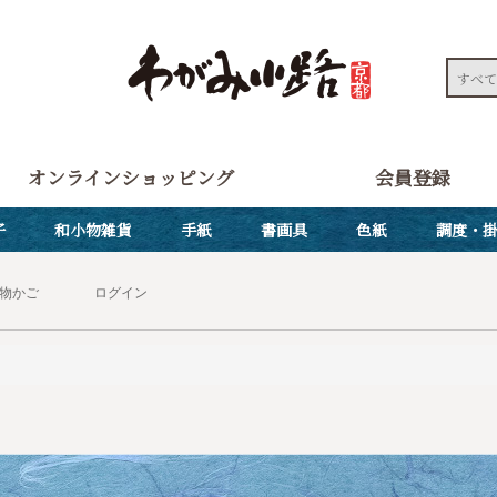
オンラインショッピング
会員登録
子
和小物雑貨
手紙
書画具
色紙
調度・
物かご
ログイン