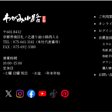
ご利用
オンラ
ログイ
〒601-8432
京都市南区札ノ辻通り油小路西入る
会員登
TEL：075-661-3141（本社代表番号）
カタロ
FAX：075-692-3380
色紙 
和紙手
営業時間
ダウン
10:00~15:00
定休日
個人情
･土曜 日曜 祝日 ･お盆 ･年末年始
お問い