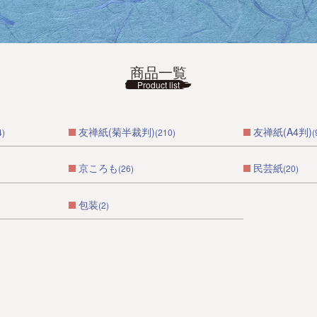
商品一覧
Product list
友禅紙(菊半裁判)
友禅紙(A4判)
4)
(210)
(
京ころも
民芸紙
(26)
(20)
包装
(2)