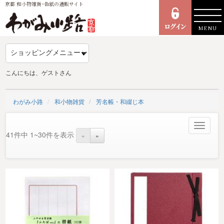
京都 和小物雑貨･色紙の通販サイト
MENU
こんにちは、ゲストさん
わがみ小路
和小物雑貨
芳名帳・和綴じ本
Toggle
41件中 1~30件を表示
«
»
navigat