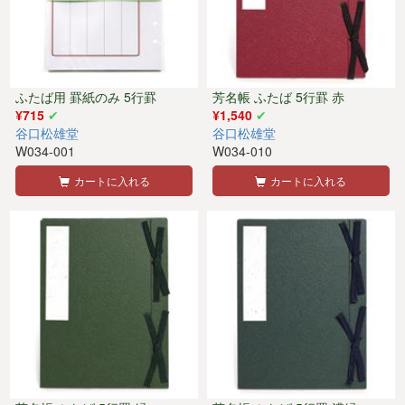
ふたば用 罫紙のみ 5行罫
芳名帳 ふたば 5行罫 赤
¥715
¥1,540
谷口松雄堂
谷口松雄堂
W034-001
W034-010
カートに入れる
カートに入れる