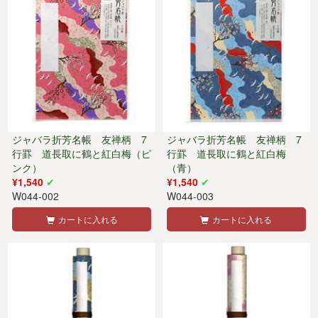
ジャバラ折芳名帳 友禅柄 7
ジャバラ折芳名帳 友禅柄 7
行罫 道長取に鶴と紅白梅（ピ
行罫 道長取に鶴と紅白梅
ンク）
（青）
¥1,540
¥1,540
W044-002
W044-003
カートに入れる
カートに入れる