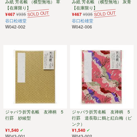
み紙 芳名帳 （横型無地） 草
み紙 芳名帳 （横型無地） 灰青
【在庫限り】
【在庫限り】
¥467
¥935
¥467
¥935
谷口松雄堂
谷口松雄堂
W042-002
W042-006
ジャバラ折芳名帳 友禅柄 5
ジャバラ折芳名帳 友禅柄 5
行罫 紗綾型
行罫 道長取に鶴と紅白梅（ピ
ンク）
¥1,540
¥1,540
W043-001
W043-002