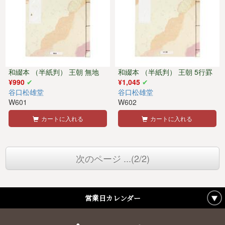
和綴本 （半紙判） 王朝 無地
和綴本 （半紙判） 王朝 5行罫
¥990
¥1,045
谷口松雄堂
谷口松雄堂
W601
W602
カートに入れる
カートに入れる
次のページ ...(2/2)
営業日カレンダー