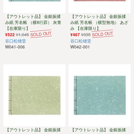
【アウトレット品】 金銀振揉
【アウトレット品】 金銀振揉
み紙 芳名帳 （横8行罫） 灰青
み紙 芳名帳 （横型無地） あざ
【在庫限り】
み 【在庫限り】
¥522
¥1,045
¥467
¥935
谷口松雄堂
谷口松雄堂
W041-006
W042-001
【アウトレット品】 金銀振揉
【アウトレット品】 金銀振揉