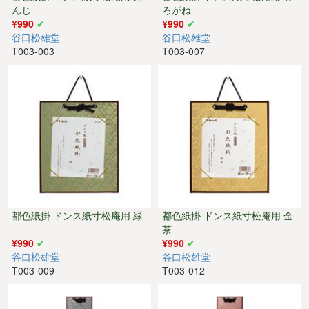
んじ
ろがね
¥990
¥990
谷口松雄堂
谷口松雄堂
T003-003
T003-007
都色紙掛 ドンス紙寸松庵用 緑
都色紙掛 ドンス紙寸松庵用 金
茶
¥990
¥990
谷口松雄堂
谷口松雄堂
T003-009
T003-012