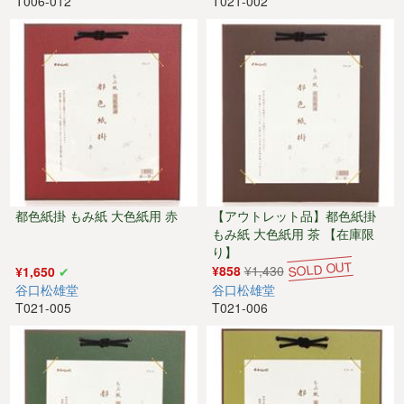
T006-012
T021-002
都色紙掛 もみ紙 大色紙用 赤
【アウトレット品】都色紙掛
もみ紙 大色紙用 茶 【在庫限
り】
¥858
¥1,430
¥1,650
谷口松雄堂
谷口松雄堂
T021-005
T021-006