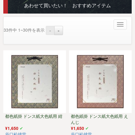
あわせて買いたい！ おすすめアイテム
Toggle
33件中 1~30件を表示
«
»
navigat
都色紙掛 ドンス紙大色紙用 紺
都色紙掛 ドンス紙大色紙用 え
んじ
¥1,650
¥1,650
谷口松雄堂
谷口松雄堂