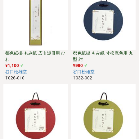
都色紙掛 もみ紙 広巾短冊用 ひ
都色紙掛 もみ紙 寸松庵色用 丸
わ
型 紺
¥1,100
¥990
谷口松雄堂
谷口松雄堂
T026-010
T032-002