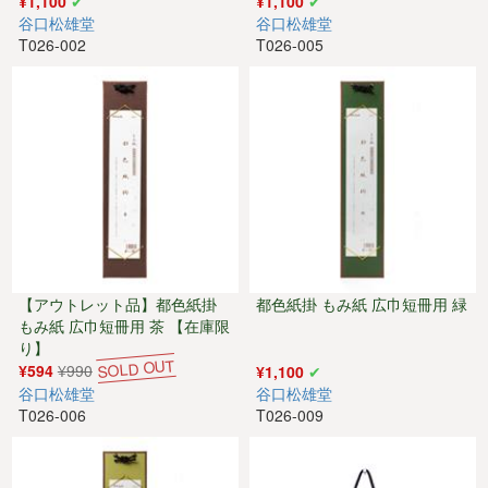
¥1,100
¥1,100
谷口松雄堂
谷口松雄堂
T026-002
T026-005
【アウトレット品】都色紙掛
都色紙掛 もみ紙 広巾短冊用 緑
もみ紙 広巾短冊用 茶 【在庫限
り】
¥594
¥990
¥1,100
谷口松雄堂
谷口松雄堂
T026-006
T026-009