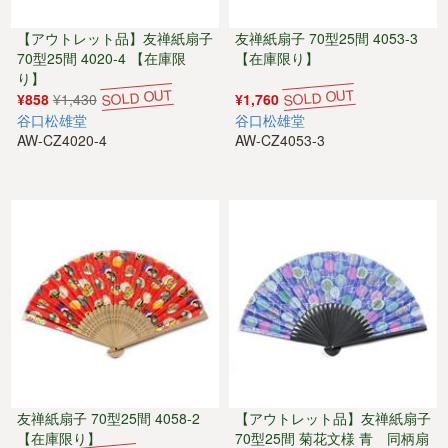
【アウトレット品】友禅紙扇子
友禅紙扇子 70型25間 4053-3
70型25間 4020-4 【在庫限
【在庫限り】
り】
¥858
¥1,430
¥1,760
谷口松雄堂
谷口松雄堂
AW-CZ4020-4
AW-CZ4053-3
友禅紙扇子 70型25間 4058-2
【アウトレット品】友禅紙扇子
【在庫限り】
70型25間 菊花文様 青 同柄扇