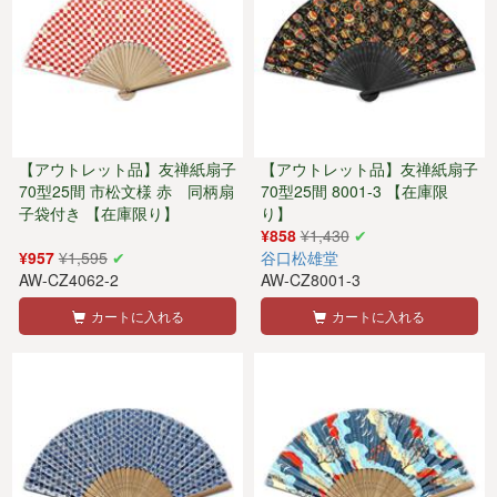
【アウトレット品】友禅紙扇子
【アウトレット品】友禅紙扇子
70型25間 市松文様 赤 同柄扇
70型25間 8001-3 【在庫限
子袋付き 【在庫限り】
り】
¥858
¥1,430
¥957
¥1,595
谷口松雄堂
AW-CZ4062-2
AW-CZ8001-3
カートに入れる
カートに入れる