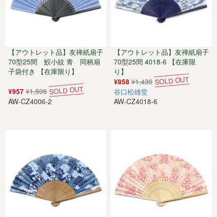
【アウトレット品】友禅紙扇子
【アウトレット品】友禅紙扇子
70型25間 鮫小紋 青 同柄扇
70型25間 4018-6 【在庫限
子袋付き 【在庫限り】
り】
¥858
¥1,430
¥957
¥1,595
谷口松雄堂
AW-CZ4006-2
AW-CZ4018-6