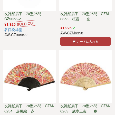
友禅紙扇子 70型25間
友禅紙扇子 70型25間 CZM-
CZ9058-2
6358 桜霞 空
¥1,925
¥1,925
谷口松雄堂
AW-CZM6358
AW-CZ9058-2
カートに入れる
友禅紙扇子 70型25間 CZM-
友禅紙扇子 70型25間 CZM-
6234 屏風絵 赤
6269 歳寒三友 春