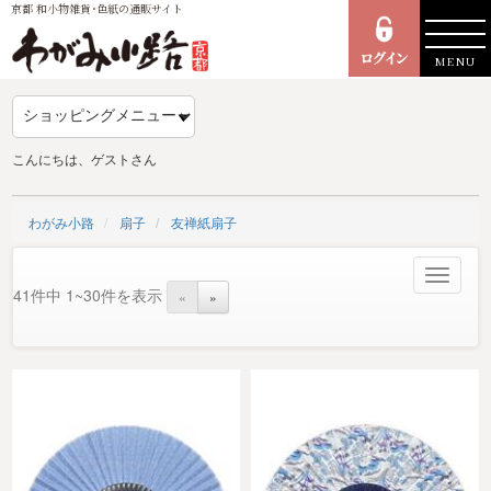
京都 和小物雑貨･色紙の通販サイト
MENU
こんにちは、ゲストさん
わがみ小路
扇子
友禅紙扇子
Toggle
41件中 1~30件を表示
«
»
navigat