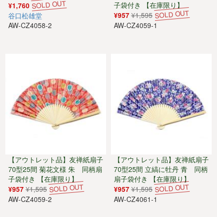
子袋付き 【在庫限り】
¥1,760
¥957
¥1,595
谷口松雄堂
AW-CZ4058-2
AW-CZ4059-1
【アウトレット品】友禅紙扇子
【アウトレット品】友禅紙扇子
70型25間 菊花文様 朱 同柄扇
70型25間 立縞に牡丹 青 同柄
子袋付き 【在庫限り】
扇子袋付き 【在庫限り】
¥957
¥1,595
¥957
¥1,595
AW-CZ4059-2
AW-CZ4061-1