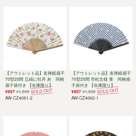
【アウトレット品】友禅紙扇子
【アウトレット品】友禅紙扇子
70型25間 立縞に牡丹 灰 同柄
70型25間 市松文様 青 同柄扇
扇子袋付き 【在庫限り】
子袋付き 【在庫限り】
¥957
¥1,595
¥957
¥1,595
AW-CZ4061-2
AW-CZ4062-1