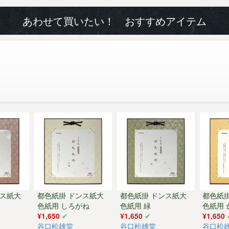
あわせて買いたい！ おすすめアイテム
ンス紙大
都色紙掛 ドンス紙大
都色紙掛 ドンス紙大
都色紙
色紙用 しろがね
色紙用 緑
色紙用 
¥1,650
¥1,650
¥1,650
谷口松雄堂
谷口松雄堂
谷口松