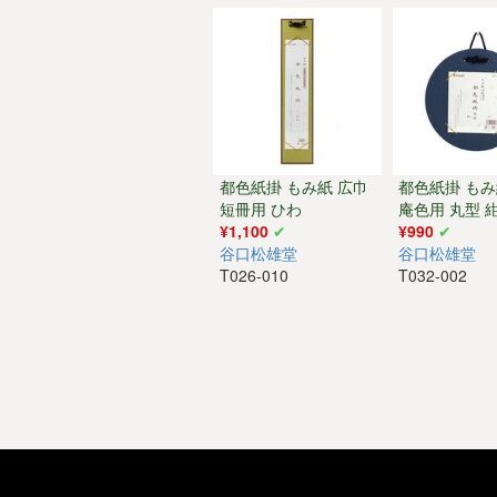
都色紙掛 もみ紙 広巾
都色紙掛 もみ
短冊用 ひわ
庵色用 丸型 
¥1,100
¥990
谷口松雄堂
谷口松雄堂
T026-010
T032-002