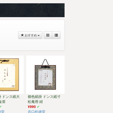
おすすめ
掛 ドンス紙大
都色紙掛 ドンス紙寸
金茶
松庵用 紺
¥990
雄堂
谷口松雄堂