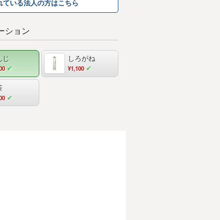
れている法人の方はこちら
ーション
んじ
しろがね
00
¥1,100
茶
00