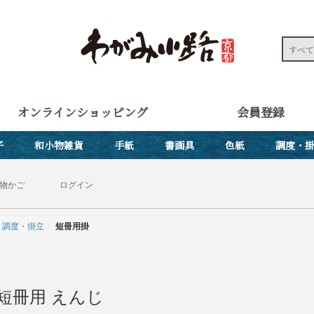
オンラインショッピング
会員登録
子
和小物雑貨
手紙
書画具
色紙
調度・
物かご
ログイン
調度・掛立
短冊用掛
短冊用 えんじ