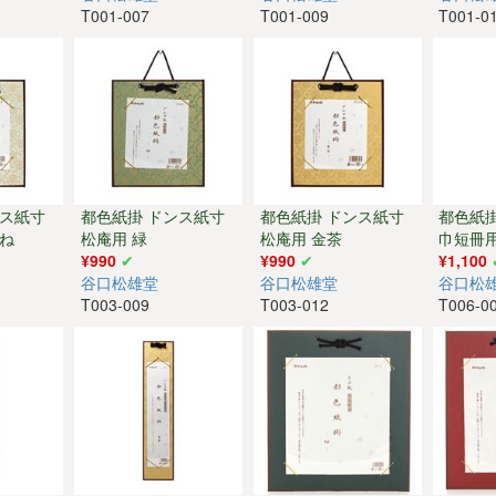
T001-007
T001-009
T001-0
ンス紙寸
都色紙掛 ドンス紙寸
都色紙掛 ドンス紙寸
都色紙
がね
松庵用 緑
松庵用 金茶
巾短冊用
¥990
¥990
¥1,100
谷口松雄堂
谷口松雄堂
谷口松
T003-009
T003-012
T006-0