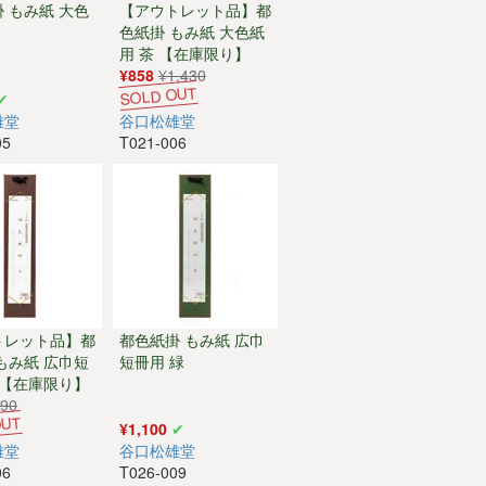
 もみ紙 大色
【アウトレット品】都
色紙掛 もみ紙 大色紙
用 茶 【在庫限り】
¥858
¥1,430
雄堂
谷口松雄堂
05
T021-006
トレット品】都
都色紙掛 もみ紙 広巾
もみ紙 広巾短
短冊用 緑
 【在庫限り】
990
¥1,100
雄堂
谷口松雄堂
06
T026-009