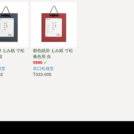
 もみ紙 寸松
都色紙掛 もみ紙 寸松
紺
庵色用 赤
¥990
雄堂
谷口松雄堂
02
T033-005