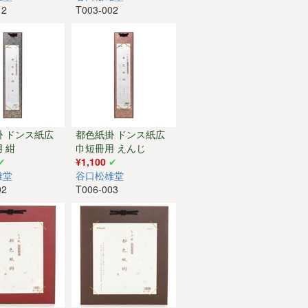
12
T003-002
掛 ドンス紙広
都色紙掛 ドンス紙広
 紺
巾短冊用 えんじ
¥1,100
雄堂
谷口松雄堂
02
T006-003