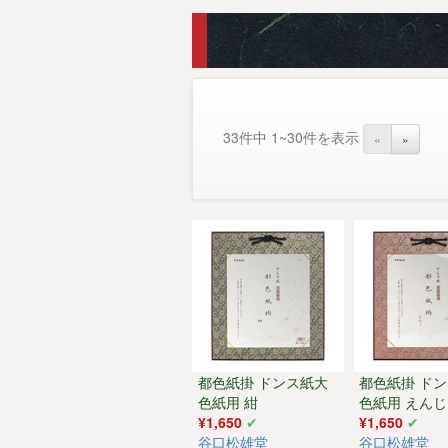
33件中 1~30件を表示
«
»
都色紙掛 ドンス紙大
都色紙掛 ド
色紙用 紺
色紙用 えんじ
¥1,650
¥1,650
谷口松雄堂
谷口松雄堂