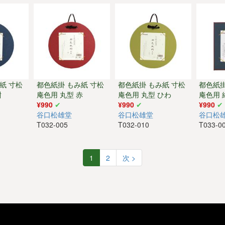
紙 寸松
都色紙掛 もみ紙 寸松
都色紙掛 もみ紙 寸松
都色紙掛
紺
庵色用 丸型 赤
庵色用 丸型 ひわ
庵色用 
¥990
¥990
¥990
谷口松雄堂
谷口松雄堂
谷口松
T032-005
T032-010
T033-0
1
2
次 >