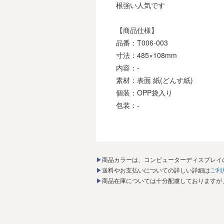
根強い人気です
【商品仕様】
品番：T006-003
寸法：485×108mm
内容：-
素材：表面 紙(どんす紙)
個装：OPP袋入り
包装：-
▶商品カラーは、コンピューターディスプレ
▶送料やお支払いについての詳しい詳細は
ご利
▶商品在庫については十分配慮しております