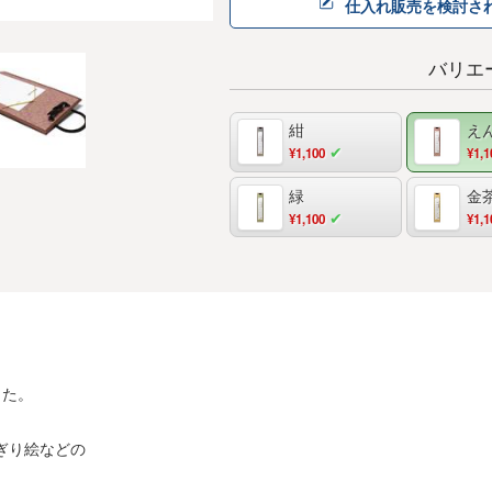
仕入れ販売を検討さ
バリエ
紺
え
¥1,100
¥1,1
緑
金
¥1,100
¥1,1
した。
ぎり絵などの