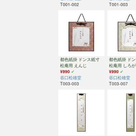
T001-002
T001-003
都色紙掛 ドンス紙寸
都色紙掛 ド
松庵用 えんじ
松庵用 しろ
¥990
¥990
谷口松雄堂
谷口松雄堂
T003-003
T003-007