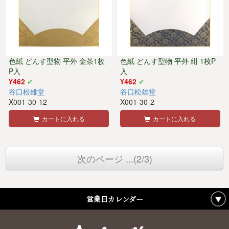
色紙 どんす型物 平外 金茶1枚
色紙 どんす型物 平外 紺 1枚P
P入
入
¥462
¥462
谷口松雄堂
谷口松雄堂
X001-30-12
X001-30-2
カートに入れる
カートに入れる
次のページ ...(2/3)
営業日カレンダー