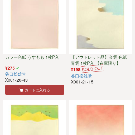
カラー色紙 うすもも 1枚P入
【アウトレット品】金雲 色紙
青雲 1枚P入 【在庫限り】
¥275
¥198
谷口松雄堂
谷口松雄堂
X001-20-43
X001-21-15
カートに入れる