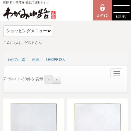
京都 和小物雑貨･色紙の通販サイト
MENU
こんにちは、ゲストさん
わがみ小路
色紙
1枚OPP袋入
Toggle
71件中 1~30件を表示
«
»
navigat