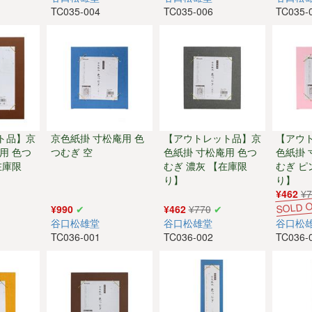
TC035-004
TC035-006
TC035-
ト品】京
京色紙掛 寸松庵用 色
【アウトレット品】京
【アウ
用 色つ
つむぎ 空
色紙掛 寸松庵用 色つ
色紙掛 
在庫限
むぎ 濃灰 【在庫限
むぎ ピ
り】
り】
¥462
¥
¥990
¥462
¥770
谷口松雄堂
谷口松雄堂
谷口松
TC036-001
TC036-002
TC036-