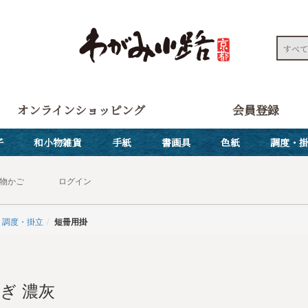
オンラインショッピング
会員登録
子
和小物雑貨
手紙
書画具
色紙
調度・
物かご
ログイン
調度・掛立
短冊用掛
ぎ 濃灰