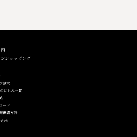
案内
インショッピング
ン
録
グ請求
紙のにじみ一覧
帖
ロード
報保護方針
合わせ