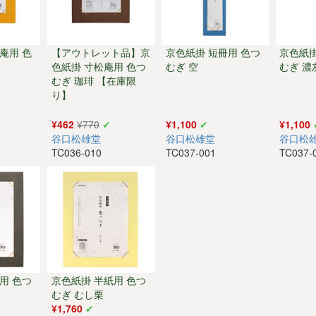
庵用 色
【アウトレット品】京
京色紙掛 短冊用 色つ
京色紙掛
色紙掛 寸松庵用 色つ
むぎ 空
むぎ 濃
むぎ 珈琲 【在庫限
り】
¥462
¥770
¥1,100
¥1,100
谷口松雄堂
谷口松雄堂
谷口松
TC036-010
TC037-001
TC037-
用 色つ
京色紙掛 半紙用 色つ
むぎ むし栗
¥1,760