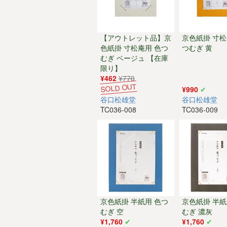
【アウトレット品】京
京色紙掛 寸松
色紙掛 寸松庵用 色つ
つむぎ 黄
むぎ ベージュ 【在庫
限り】
¥462
¥770
¥990
谷口松雄堂
谷口松雄堂
TC036-008
TC036-009
京色紙掛 半紙用 色つ
京色紙掛 半紙
むぎ 空
むぎ 濃灰
¥1,760
¥1,760