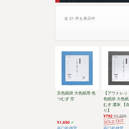
全 21 件を表示中
京色紙掛 大色紙用 色
【アウトレッ
つむぎ 空
色紙掛 大色紙
むぎ 濃灰 【
り】
¥792
¥1,320
¥1,650
谷口松雄堂
谷口松雄堂