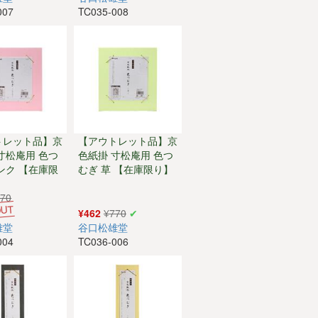
007
TC035-008
トレット品】京
【アウトレット品】京
寸松庵用 色つ
色紙掛 寸松庵用 色つ
ンク 【在庫限
むぎ 草 【在庫限り】
770
¥462
¥770
雄堂
谷口松雄堂
004
TC036-006