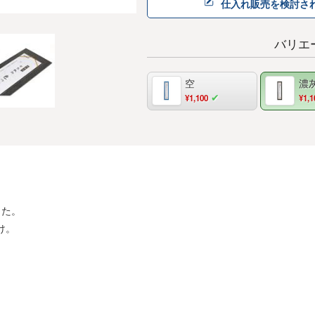
仕入れ販売を検討さ
バリエ
空
濃
¥1,100
¥1,1
した。
け。