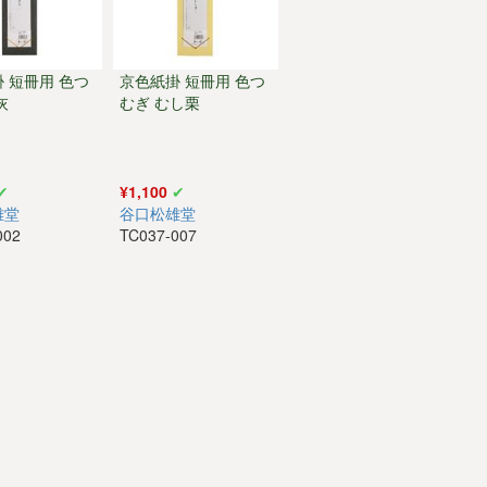
 短冊用 色つ
京色紙掛 短冊用 色つ
灰
むぎ むし栗
¥1,100
雄堂
谷口松雄堂
002
TC037-007