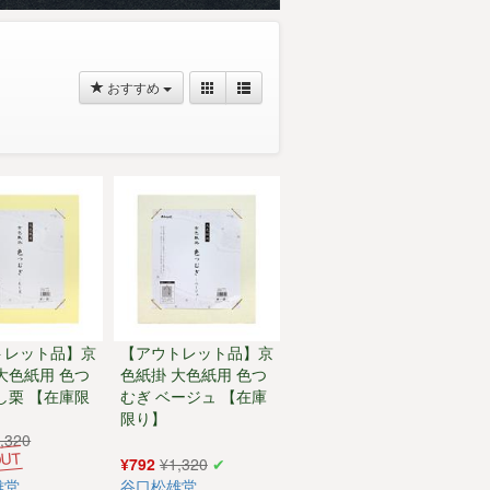
おすすめ
トレット品】京
【アウトレット品】京
大色紙用 色つ
色紙掛 大色紙用 色つ
し栗 【在庫限
むぎ ベージュ 【在庫
限り】
,320
¥792
¥1,320
雄堂
谷口松雄堂