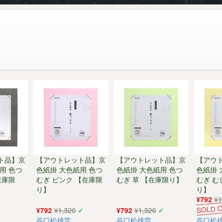
ト品】京
【アウトレット品】京
【アウトレット品】京
【アウ
用 色つ
色紙掛 大色紙用 色つ
色紙掛 大色紙用 色つ
色紙掛 
在庫限
むぎ ピンク 【在庫限
むぎ 草 【在庫限り】
むぎ む
り】
り】
¥792
¥1
¥792
¥1,320
¥792
¥1,320
谷口松雄堂
谷口松雄堂
谷口松