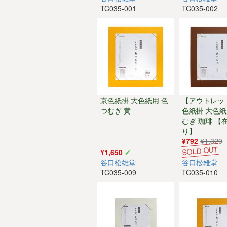
TC035-001
TC035-002
京色紙掛 大色紙用 色
【アウトレッ
つむぎ 黄
色紙掛 大色紙
むぎ 珈琲 【
り】
¥792
¥1,320
¥1,650
谷口松雄堂
谷口松雄堂
TC035-009
TC035-010