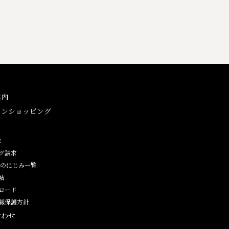
案内
インショッピング
ン
録
グ請求
紙のにじみ一覧
帖
ロード
報保護方針
合わせ