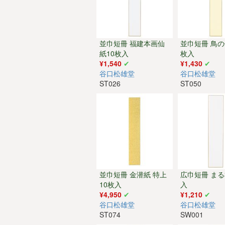
並巾短冊 福建本画仙
並巾短冊 鳥の
紙10枚入
枚入
¥1,540
¥1,430
谷口松雄堂
谷口松雄堂
ST026
ST050
並巾短冊 金潜紙 特上
広巾短冊 まる
10枚入
入
¥4,950
¥1,210
谷口松雄堂
谷口松雄堂
ST074
SW001