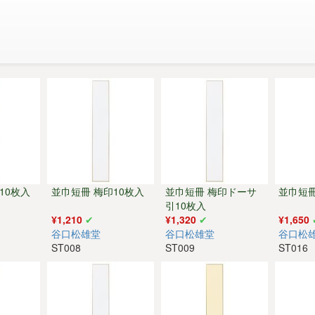
10枚入
並巾短冊 梅印10枚入
並巾短冊 梅印ドーサ
並巾短冊
引10枚入
¥1,210
¥1,320
¥1,650
谷口松雄堂
谷口松雄堂
谷口松
ST008
ST009
ST016