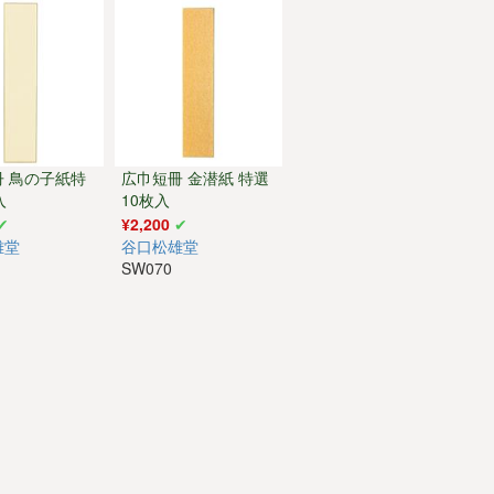
冊 鳥の子紙特
広巾短冊 金潜紙 特選
入
10枚入
¥2,200
雄堂
谷口松雄堂
SW070