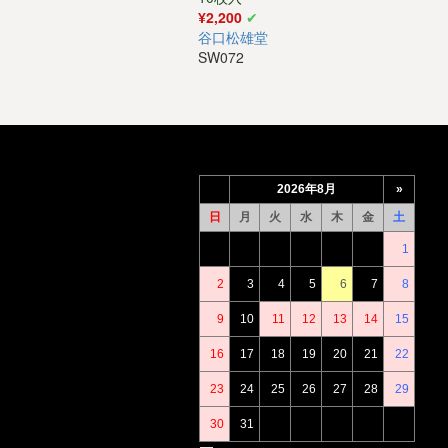
¥2,200
谷口松雄堂
SW072