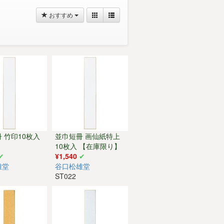
おすすめ
 竹印10枚入
並巾短冊 画仙紙特上
10枚入 【在庫限り】
¥1,540
雄堂
谷口松雄堂
ST022