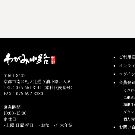
ご利用
オンラ
ログイ
〒601-8432
京都市南区札ノ辻通り油小路西入る
会員登
TEL：075-661-3141（本社代表番号）
カタロ
FAX：075-692-3380
色紙 
和紙手
営業時間
ダウン
10:00~15:00
定休日
個人情
･土曜 日曜 祝日 ･お盆 ･年末年始
お問い