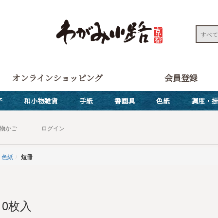
オンラインショッピング
会員登録
子
和小物雑貨
手紙
書画具
色紙
調度・
物かご
ログイン
色紙
短冊
10枚入