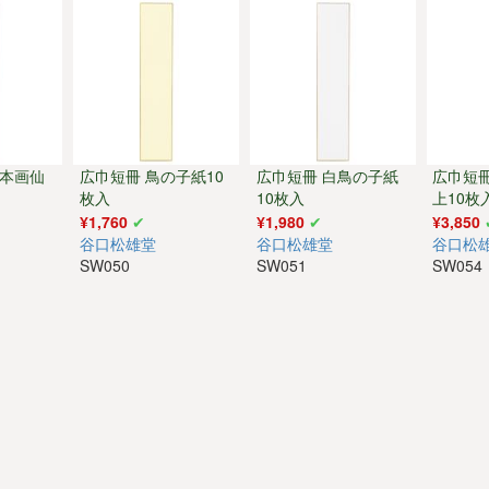
建本画仙
広巾短冊 鳥の子紙10
広巾短冊 白鳥の子紙
広巾短
枚入
10枚入
上10枚
¥1,760
¥1,980
¥3,850
谷口松雄堂
谷口松雄堂
谷口松
SW050
SW051
SW054