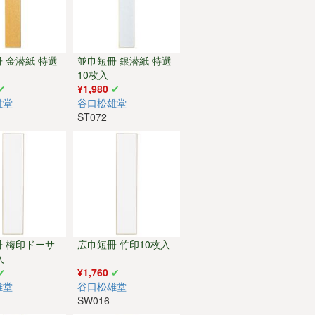
 金潜紙 特選
並巾短冊 銀潜紙 特選
10枚入
¥1,980
雄堂
谷口松雄堂
ST072
冊 梅印ドーサ
広巾短冊 竹印10枚入
入
¥1,760
雄堂
谷口松雄堂
SW016