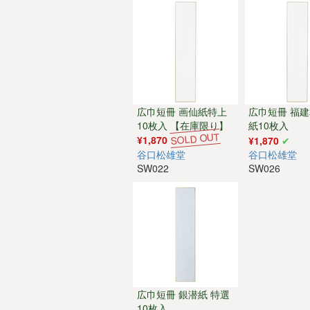
広巾短冊 画仙紙特上
広巾短冊 福
10枚入 【在庫限り】
紙10枚入
¥1,870
¥1,870
谷口松雄堂
谷口松雄堂
SW022
SW026
広巾短冊 銀潜紙 特選
10枚入