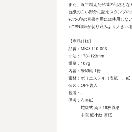
また、近年増えた登城の記念とな
台紙の白い部分に記念スタンプの
※ご朱印の直書き用には使用しな
※ご朱印紙が切り込みより大きい
【商品仕様】
品番：MKO-110-003
寸法：173×123mm
重量：107g
内容：朱印帳 1冊
素材：ポリエステル（表紙）、紙
個装：OPP袋入
包装：-
備考：布表紙
蛇腹式 両面18枚収納
中頁 鮫小紋 薄桜