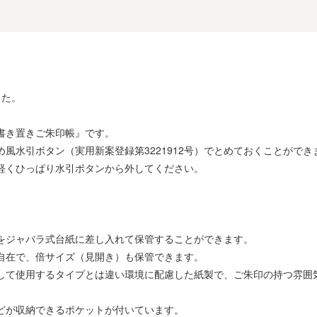
した。
書き置きご朱印帳』です。
風水引ボタン（実用新案登録第3221912号）でとめておくことができ
軽くひっぱり水引ボタンから外してください。
をジャバラ式台紙に差し入れて保管することができます。
自在で、倍サイズ（見開き）も保管できます。
して使用するタイプとは違い環境に配慮した紙製で、ご朱印の持つ雰囲
どが収納できるポケットが付いています。