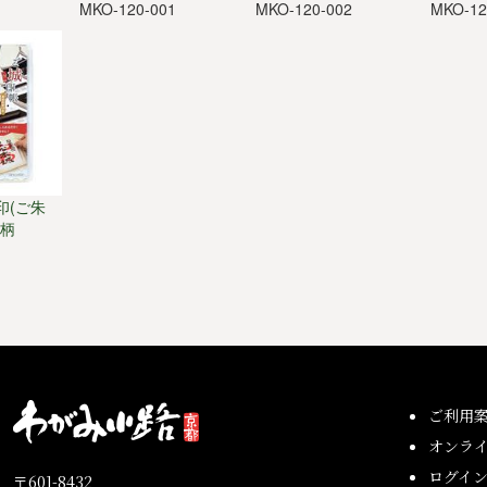
3
MKO-120-001
MKO-120-002
MKO-12
印(ご朱
織柄
2
ご利用
オンラ
ログイ
〒601-8432