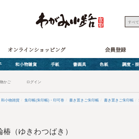
オンラインショッピング
会員登録
子
和小物雑貨
手紙
書画具
色紙
調度・
物かご
ログイン
和小物雑貨
集印帳(朱印帳)・印可巻
書き置きご朱印帳
書き置きご朱印帳
輪椿（ゆきわつばき）