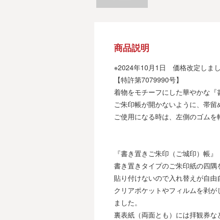
商品説明
※2024年10月1日 価格改定しま
【特許第7079990号】
着物をモチーフにした華やかな『
ご朱印帳が開かないように、帯留め
ご使用になる時は、左側のゴムを
『書き置きご朱印（ご城印）帳』
書き置きタイプのご朱印紙の四隅
貼り付けないので入れ替えが自由
クリアポケットやフィルムを剥が
ました。
裏表紙（両面とも）には拝観券な