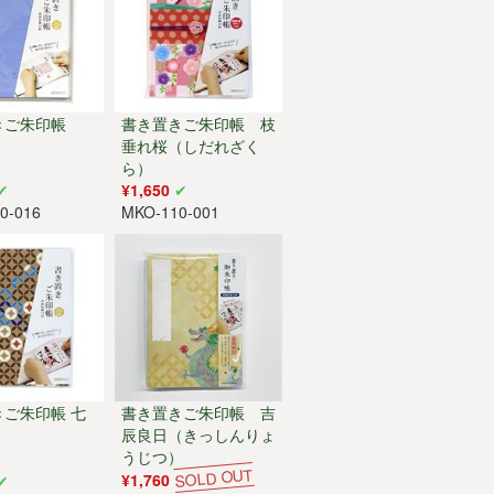
置きご朱印帳
書き置きご朱印帳 枝
垂れ桜（しだれざく
ら）
¥1,650
0-016
MKO-110-001
きご朱印帳 七
書き置きご朱印帳 吉
辰良日（きっしんりょ
うじつ）
¥1,760