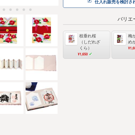
仕入れ販売を検討さ
バリエ
枝垂れ桜
梅
（しだれざ
め
くら）
¥1,6
¥1,650