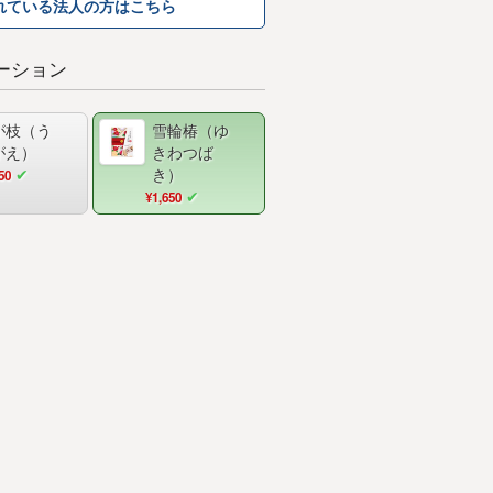
れている法人の方はこちら
ーション
が枝（う
雪輪椿（ゆ
がえ）
きわつば
き）
50
¥1,650