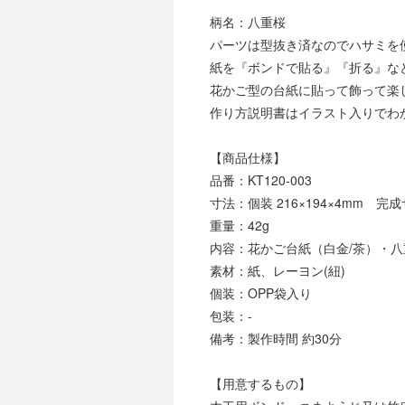
柄名：八重桜
パーツは型抜き済なのでハサミを
紙を『ボンドで貼る』『折る』な
花かご型の台紙に貼って飾って楽
作り方説明書はイラスト入りでわ
【商品仕様】
品番：KT120-003
寸法：個装 216×194×4mm 完成サ
重量：42g
内容：花かご台紙（白金/茶）・八
素材：紙、レーヨン(紐)
個装：OPP袋入り
包装：-
備考：製作時間 約30分
【用意するもの】