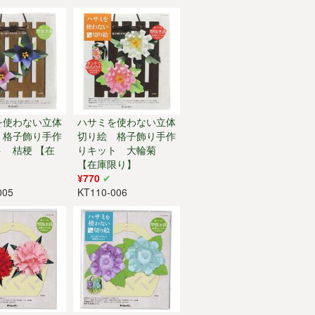
を使わない立体
ハサミを使わない立体
 格子飾り手作
切り絵 格子飾り手作
ト 桔梗 【在
りキット 大輪菊
】
【在庫限り】
¥770
005
KT110-006