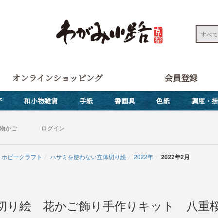
オンラインショッピング
会員登録
子
和小物雑貨
手紙
書画具
色紙
調度・
物かご
ログイン
ホビークラフト
ハサミを使わない立体切り絵
2022年
2022年2月
切り絵 花かご飾り手作りキット 八重