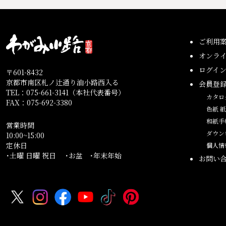
ご利用
オンラ
ログイ
〒601-8432
京都市南区札ノ辻通り油小路西入る
会員登
TEL：075-661-3141（本社代表番号）
カタロ
FAX：075-692-3380
色紙 
和紙手
営業時間
ダウン
10:00~15:00
定休日
個人情
･土曜 日曜 祝日 ･お盆 ･年末年始
お問い