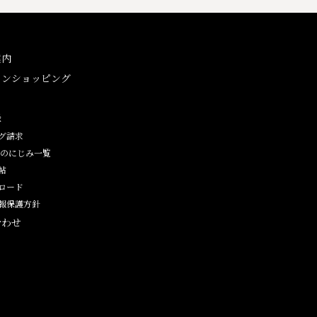
案内
インショッピング
ン
録
グ請求
紙のにじみ一覧
帖
ロード
報保護方針
合わせ