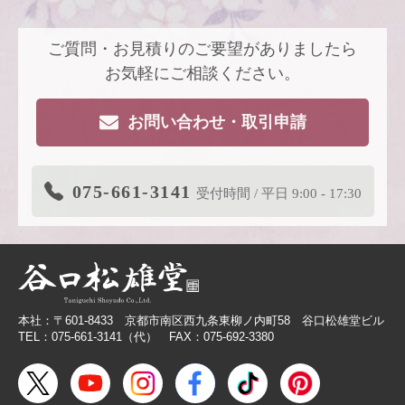
2026.5.26
【新商品案内】古今（ここん）の調べを、風
にのせて。
ご質問・お見積りのご要望がありましたら
2026.4.22
【新商品案内】派手すぎないがちょうどい
い、風も色も透ける、和紙の扇子
お気軽にご相談ください。
2026.4.16
大型連休休業日のお知らせ
お問い合わせ・取引申請
2026.3.19
価格改定商品のお知らせ【色紙】
2026.3.19
在庫限り終了商品のお知らせ【色紙】
075-661-3141
受付時間 / 平日 9:00 - 17:30
2026.3.11
商品リニューアルのご案内
2026.2.27
価格改定商品のお知らせ【芳名帳・半紙ケー
ス】
2026.2.26
【無料提供】売場づくりを応援！訴求力を高
める専用POP
本社：〒601-8433 京都市南区西九条東柳ノ内町58 谷口松雄堂ビル
2026.2.19
【色紙】価格改定のお願い
TEL：075-661-3141（代） FAX：075-692-3380
2025.10.28
【新商品案内】色エンピツ作家 かわばたあき
こが描く、ワンダーランドへと誘うアートグ