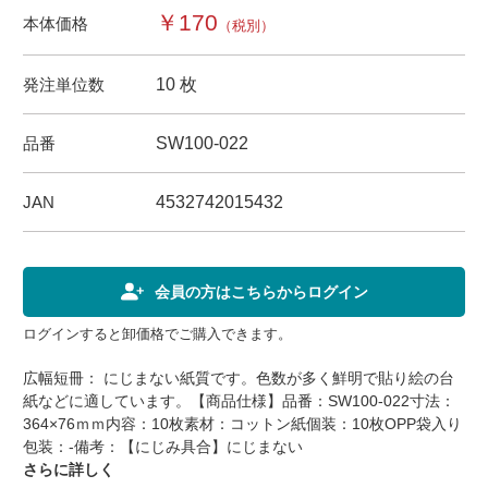
￥170
本体価格
（税別）
発注単位数
10 枚
品番
SW100-022
JAN
4532742015432
会員の方はこちらからログイン
ログインすると卸価格でご購入できます。
広幅短冊： にじまない紙質です。色数が多く鮮明で貼り絵の台
紙などに適しています。【商品仕様】品番：SW100-022寸法：
364×76ｍｍ内容：10枚素材：コットン紙個装：10枚OPP袋入り
包装：-備考：【にじみ具合】にじまない
さらに詳しく