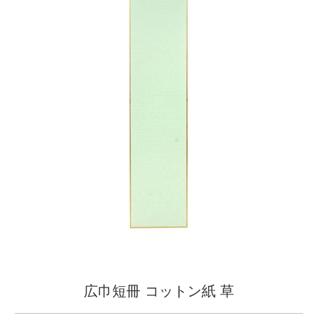
広巾短冊 コットン紙 草