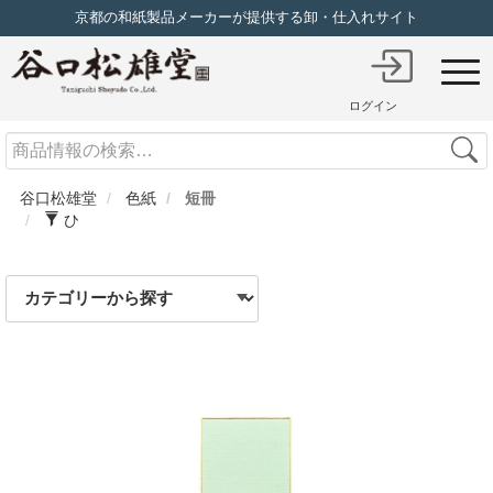
京都の和紙製品メーカーが提供する卸・仕入れサイト
ログイン
Search
谷口松雄堂
色紙
短冊
ひ