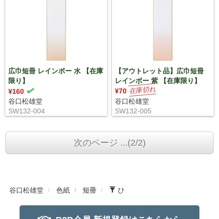
広巾短冊 レインボー 水 【在庫
【アウトレット品】広巾短冊
限り】
レインボー 紫 【在庫限り】
¥70
¥160
谷口松雄堂
谷口松雄堂
SW132-004
SW132-005
次のページ ...(2/2)
谷口松雄堂
色紙
短冊
ひ