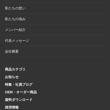
ム追加！売場を彩る第二弾ラインナップ登場
私たちの想い
2025.5.20
【新商品】「日本画の巨匠たち」の名画をモ
チーフにした和小物シリーズ
私たちの強み
2025.4.21
大型連休休業日のお知らせ
メンバー紹介
2025.4.11
価格改定商品のお知らせ【半紙・水墨画用
紙】
代表メッセージ
2025.3.28
価格改定商品のお知らせ【懐紙・和綴ノー
会社概要
ト・たとう】
2025.3.24
【新商品案内】華やかで機能的、和の風情を
楽しむ友禅紙扇子
商品カテゴリ
2025.3.14
在庫限り終了商品のお知らせ【友禅紙扇子】
お知らせ
特集・社員ブログ
2025.2.5
在庫限り終了商品のお知らせ【色紙 コットン
紙・型もの】
OEM・オーダー商品
2025.1.21
【新商品案内】海外でも人気！和の魅力たっ
資料ダウンロード
ぷり文具コレクション
採用情報