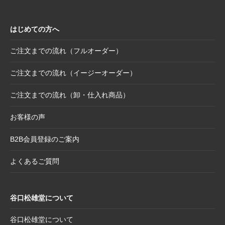
ッズ〈メモボックス〉と〈ミニアートボック
ス〉
はじめての方へ
2025.10.16
【新商品案内】豆色紙掛け＆馬柄朱印帳（干
支・午にもおすすめ）
ご注文までの流れ（フルオーダー）
2025.10.6
【お詫び】2026年度版「カレンダー付色紙」
日付誤植に関するお詫びと交換対応のお知ら
ご注文までの流れ（イージーオーダー）
せ
ご注文までの流れ（卸・仕入れ商品）
2025.8.28
【和綴じノート】新柄発表
2025.8.21
【新商品案内】大切なミニ色紙の隅々まで美
お客様の声
しく見せる。壁掛け＆スタンド両用フレーム
B2B会員登録のご案内
2025.8.19
【新商品案内】躍進を呼び込む縁起物─2026
年干支コレクションのご案内
よくあるご質問
2025.7.22
夏季休業日のお知らせ
2025.7.2
【新商品案内】売れ筋定番！2026年度カレン
谷口松雄堂について
ダー受付開始
2025.6.11
【新商品】「日本画の巨匠たち」新作5アイテ
谷口松雄堂について