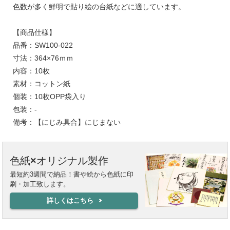
色数が多く鮮明で貼り絵の台紙などに適しています。
【商品仕様】
品番：SW100-022
寸法：364×76ｍｍ
内容：10枚
素材：コットン紙
個装：10枚OPP袋入り
包装：-
備考：【にじみ具合】にじまない
色紙×オリジナル製作
最短約3週間で納品！書や絵から色紙に印
刷・加工致します。
詳しくはこちら