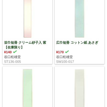
並巾短冊 クリーム砂子入 紫
広巾短冊 コットン紙 あさぎ
【在庫限り】
¥140
¥170
谷口松雄堂
谷口松雄堂
ST136-005
SW100-017