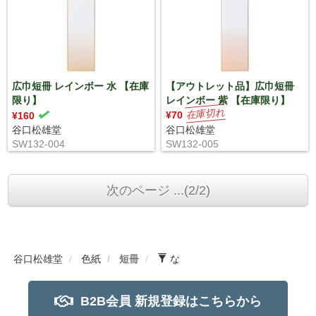
広巾短冊 レインボー 水 【在庫
【アウトレット品】広巾短冊
限り】
レインボー 紫 【在庫限り】
¥70
¥160
谷口松雄堂
谷口松雄堂
SW132-004
SW132-005
次のページ ...(2/2)
谷口松雄堂
色紙
短冊
な
B2B会員 新規登録はこちらから