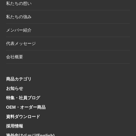
私たちの想い
2025.5.20
【新商品】「日本画の巨匠たち」の名画をモ
チーフにした和小物シリーズ
私たちの強み
2025.4.21
大型連休休業日のお知らせ
メンバー紹介
2025.4.11
価格改定商品のお知らせ【半紙・水墨画用
紙】
代表メッセージ
2025.3.28
価格改定商品のお知らせ【懐紙・和綴ノー
会社概要
ト・たとう】
2025.3.24
【新商品案内】華やかで機能的、和の風情を
楽しむ友禅紙扇子
商品カテゴリ
2025.3.14
在庫限り終了商品のお知らせ【友禅紙扇子】
お知らせ
特集・社員ブログ
2025.2.5
在庫限り終了商品のお知らせ【色紙 コットン
紙・型もの】
OEM・オーダー商品
2025.1.21
【新商品案内】海外でも人気！和の魅力たっ
資料ダウンロード
ぷり文具コレクション
採用情報
2025.1.10
【新商品案内】日本文化の粋を集めた心惹か
海外向けページ(English)