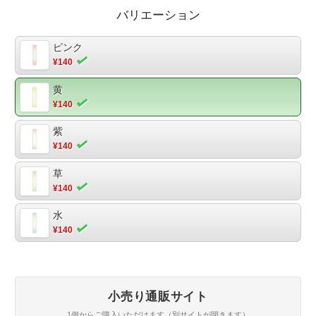
枚素材：鳥の子紙個装：10枚OPP袋入り包装：-備考：【にじみ
バリエーション
具合】にじまない
ピンク
¥140
黄
¥140
紫
¥140
草
¥140
水
¥140
小売り通販サイト
1個からご購入いただけます（別サイトが開きます）