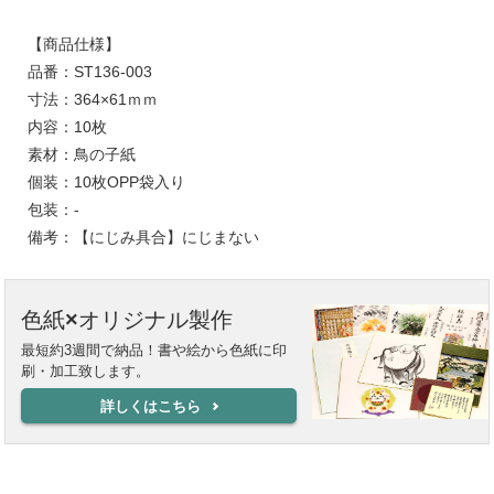
【商品仕様】
品番：ST136-003
寸法：364×61ｍｍ
内容：10枚
素材：鳥の子紙
個装：10枚OPP袋入り
包装：-
備考：【にじみ具合】にじまない
色紙×オリジナル製作
最短約3週間で納品！書や絵から色紙に印
刷・加工致します。
詳しくはこちら