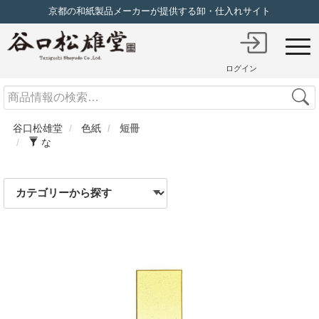
京都の和紙製品メーカーが提供する卸・仕入れサイト
ログイン
Search
谷口松雄堂
色紙
短冊
な