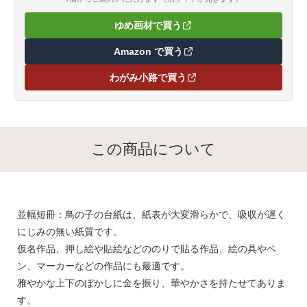
ゆめ画材で買う
（新しいタブで開きます）
Amazon で買う
（新しいタブで開きます）
わがみ小路で買う
（新しいタブで開きます）
この商品について
並幅短冊：鳥の子の台紙は、紙表が大変滑らかで、吸収が遅く
にじみの無い紙質です。
仮名作品、押し絵や貼絵などののりで貼る作品、絵の具やペ
ン、マーカーなどの作品にも最適です。
雅やかな上下のぼかしに金を振り、華やかさを持たせてありま
す。