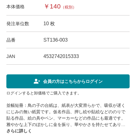
￥140
本体価格
（税別）
発注単位数
10 枚
品番
ST136-003
JAN
4532742015333
会員の方はこちらからログイン
ログインすると卸価格でご購入できます。
並幅短冊：鳥の子の台紙は、紙表が大変滑らかで、吸収が遅く
にじみの無い紙質です。仮名作品、押し絵や貼絵などののりで
貼る作品、絵の具やペン、マーカーなどの作品にも最適です。
雅やかな上下のぼかしに金を振り、華やかさを持たせてありま
す。【商品仕様】品番：ST136-003寸法：364×61ｍｍ内容：10
さらに詳しく