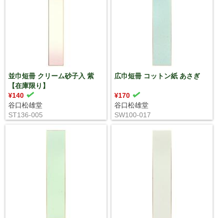
並巾短冊 クリーム砂子入 紫
広巾短冊 コットン紙 あさぎ
【在庫限り】
¥140
¥170
谷口松雄堂
谷口松雄堂
ST136-005
SW100-017