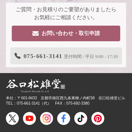
ご質問・お見積りのご要望がありましたら
2026.4.22
【新商品案内】派手すぎないがちょうどい
い、風も色も透ける、和紙の扇子
お気軽にご相談ください。
2026.4.16
大型連休休業日のお知らせ
お問い合わせ・取引申請
2026.3.19
価格改定商品のお知らせ【色紙】
2026.3.19
在庫限り終了商品のお知らせ【色紙】
075-661-3141
受付時間 / 平日 9:00 - 17:30
2026.3.11
商品リニューアルのご案内
2026.2.27
価格改定商品のお知らせ【芳名帳・半紙ケー
ス】
2026.2.26
【無料提供】売場づくりを応援！訴求力を高
める専用POP
本社：〒601-8433 京都市南区西九条東柳ノ内町58 谷口松雄堂ビル
2026.2.19
【色紙】価格改定のお願い
TEL：075-661-3141（代） FAX：075-692-3380
2025.10.28
【新商品案内】色エンピツ作家 かわばたあき
こが描く、ワンダーランドへと誘うアートグ
ッズ〈メモボックス〉と〈ミニアートボック