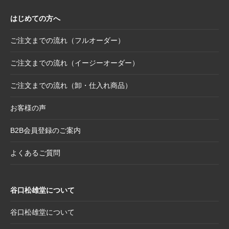
ス〉
はじめての方へ
2025.10.16
【新商品案内】豆色紙掛け＆馬柄朱印帳（干
支・午にもおすすめ）
ご注文までの流れ（フルオーダー）
2025.10.6
【お詫び】2026年度版「カレンダー付色紙」
日付誤植に関するお詫びと交換対応のお知ら
ご注文までの流れ（イージーオーダー）
せ
ご注文までの流れ（卸・仕入れ商品）
2025.8.28
【和綴じノート】新柄発表
2025.8.21
【新商品案内】大切なミニ色紙の隅々まで美
お客様の声
しく見せる。壁掛け＆スタンド両用フレーム
B2B会員登録のご案内
2025.8.19
【新商品案内】躍進を呼び込む縁起物─2026
年干支コレクションのご案内
よくあるご質問
2025.7.22
夏季休業日のお知らせ
2025.7.2
【新商品案内】売れ筋定番！2026年度カレン
谷口松雄堂について
ダー受付開始
2025.6.11
【新商品】「日本画の巨匠たち」新作5アイテ
谷口松雄堂について
ム追加！売場を彩る第二弾ラインナップ登場