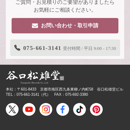
ご質問・お見積りのご要望がありましたら
2026.4.22
【新商品案内】派手すぎないがちょうどい
い、風も色も透ける、和紙の扇子
お気軽にご相談ください。
2026.4.16
大型連休休業日のお知らせ
お問い合わせ・取引申請
2026.3.19
価格改定商品のお知らせ【色紙】
2026.3.19
在庫限り終了商品のお知らせ【色紙】
075-661-3141
受付時間 / 平日 9:00 - 17:30
2026.3.11
商品リニューアルのご案内
2026.2.27
価格改定商品のお知らせ【芳名帳・半紙ケー
ス】
2026.2.26
【無料提供】売場づくりを応援！訴求力を高
める専用POP
本社：〒601-8433 京都市南区西九条東柳ノ内町58 谷口松雄堂ビル
2026.2.19
【色紙】価格改定のお願い
TEL：075-661-3141（代） FAX：075-692-3380
2025.10.28
【新商品案内】色エンピツ作家 かわばたあき
こが描く、ワンダーランドへと誘うアートグ
ッズ〈メモボックス〉と〈ミニアートボック
ス〉