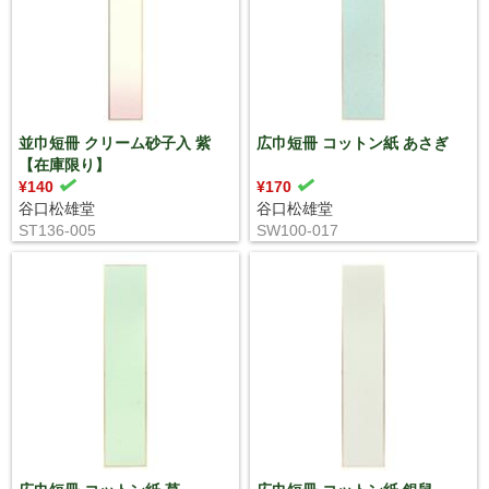
並巾短冊 クリーム砂子入 紫
広巾短冊 コットン紙 あさぎ
【在庫限り】
¥140
¥170
谷口松雄堂
谷口松雄堂
ST136-005
SW100-017