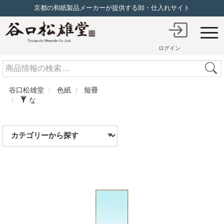
京都の和紙製品メーカーが提供する卸・仕入れサイト
ログイン
Search
谷口松雄堂
色紙
短冊
な