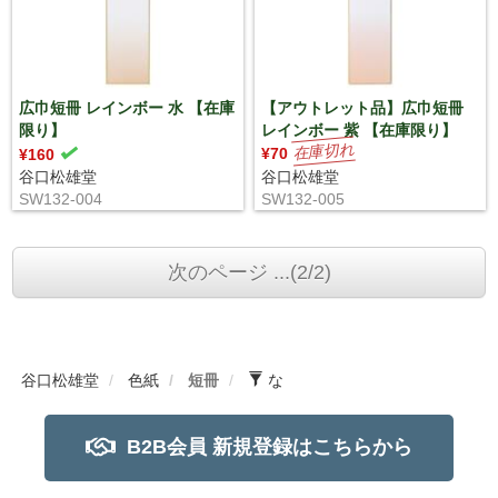
広巾短冊 レインボー 水 【在庫
【アウトレット品】広巾短冊
限り】
レインボー 紫 【在庫限り】
¥70
¥160
谷口松雄堂
谷口松雄堂
SW132-004
SW132-005
次のページ ...(2/2)
谷口松雄堂
色紙
短冊
な
B2B会員 新規登録はこちらから