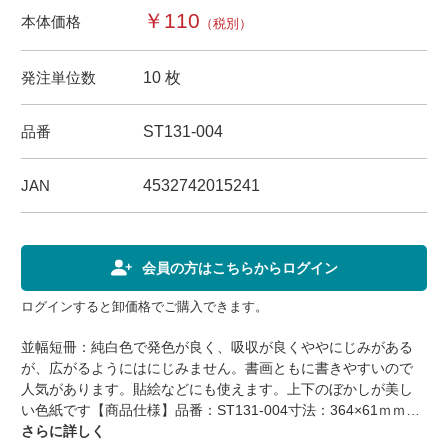
￥110
本体価格
（税別）
発注単位数
10 枚
品番
ST131-004
JAN
4532742015241
会員の方はこちらからログイン
ログインすると卸価格でご購入できます。
並幅短冊：純白色で発色が良く、吸収が良くややにじみがある
が、広がるようにはにじみません。書画ともに書きやすいので
人気があります。貼絵などにも使えます。上下のぼかしが美し
い色紙です【商品仕様】品番：ST131-004寸法：364×61ｍｍ内
容：10枚素材：画仙紙筋目入個装：10枚OPP袋入り包装：-備
さらに詳しく