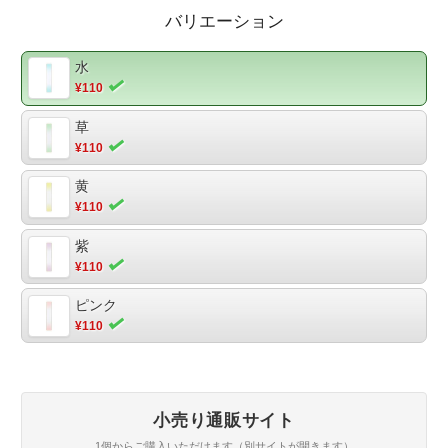
考：【にじみ具合】にじむ
バリエーション
水
¥110
草
¥110
黄
¥110
紫
¥110
ピンク
¥110
小売り通販サイト
1個からご購入いただけます（別サイトが開きます）