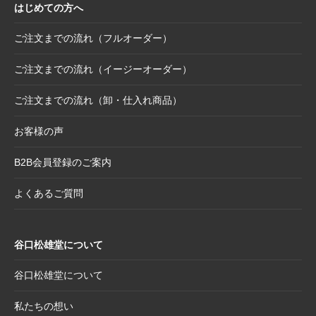
はじめての方へ
2025.10.16
【新商品案内】豆色紙掛け＆馬柄朱印帳（干
支・午にもおすすめ）
ご注文までの流れ（フルオーダー）
2025.10.6
【お詫び】2026年度版「カレンダー付色紙」
日付誤植に関するお詫びと交換対応のお知ら
ご注文までの流れ（イージーオーダー）
せ
ご注文までの流れ（卸・仕入れ商品）
2025.8.28
【和綴じノート】新柄発表
2025.8.21
【新商品案内】大切なミニ色紙の隅々まで美
お客様の声
しく見せる。壁掛け＆スタンド両用フレーム
B2B会員登録のご案内
2025.8.19
【新商品案内】躍進を呼び込む縁起物─2026
年干支コレクションのご案内
よくあるご質問
2025.7.22
夏季休業日のお知らせ
2025.7.2
【新商品案内】売れ筋定番！2026年度カレン
谷口松雄堂について
ダー受付開始
2025.6.11
【新商品】「日本画の巨匠たち」新作5アイテ
谷口松雄堂について
ム追加！売場を彩る第二弾ラインナップ登場
私たちの想い
2025.5.20
【新商品】「日本画の巨匠たち」の名画をモ