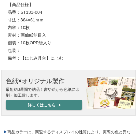
【商品仕様】
品番：ST131-004
寸法：364×61ｍｍ
内容：10枚
素材：画仙紙筋目入
個装：10枚OPP袋入り
包装：-
備考：【にじみ具合】にじむ
色紙×オリジナル製作
最短約3週間で納品！書や絵から色紙に印
刷・加工致します。
詳しくはこちら
▶商品カラーは、閲覧するディスプレイの性質により、実際の色と異な