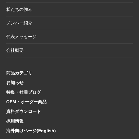
チーフにした和小物シリーズ
私たちの強み
2025.4.21
大型連休休業日のお知らせ
メンバー紹介
2025.4.11
価格改定商品のお知らせ【半紙・水墨画用
紙】
代表メッセージ
2025.3.28
価格改定商品のお知らせ【懐紙・和綴ノー
会社概要
ト・たとう】
2025.3.24
【新商品案内】華やかで機能的、和の風情を
楽しむ友禅紙扇子
商品カテゴリ
2025.3.14
在庫限り終了商品のお知らせ【友禅紙扇子】
お知らせ
特集・社員ブログ
2025.2.5
在庫限り終了商品のお知らせ【色紙 コットン
紙・型もの】
OEM・オーダー商品
2025.1.21
【新商品案内】海外でも人気！和の魅力たっ
資料ダウンロード
ぷり文具コレクション
採用情報
2025.1.10
【新商品案内】日本文化の粋を集めた心惹か
海外向けページ(English)
れるご朱印帳コレクション