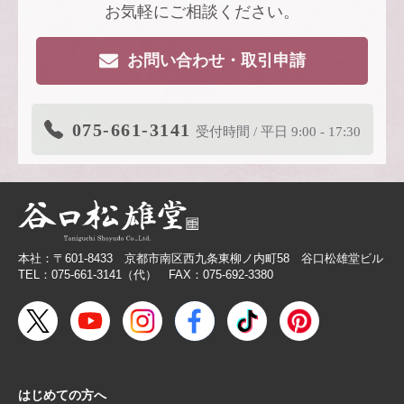
い、風も色も透ける、和紙の扇子
お気軽にご相談ください。
2026.4.16
大型連休休業日のお知らせ
お問い合わせ・取引申請
2026.3.19
価格改定商品のお知らせ【色紙】
2026.3.19
在庫限り終了商品のお知らせ【色紙】
075-661-3141
受付時間 / 平日 9:00 - 17:30
2026.3.11
商品リニューアルのご案内
2026.2.27
価格改定商品のお知らせ【芳名帳・半紙ケー
ス】
2026.2.26
【無料提供】売場づくりを応援！訴求力を高
める専用POP
本社：〒601-8433 京都市南区西九条東柳ノ内町58 谷口松雄堂ビル
2026.2.19
【色紙】価格改定のお願い
TEL：075-661-3141（代） FAX：075-692-3380
2025.10.28
【新商品案内】色エンピツ作家 かわばたあき
こが描く、ワンダーランドへと誘うアートグ
ッズ〈メモボックス〉と〈ミニアートボック
ス〉
はじめての方へ
2025.10.16
【新商品案内】豆色紙掛け＆馬柄朱印帳（干