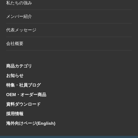
私たちの強み
2025.4.21
大型連休休業日のお知らせ
メンバー紹介
2025.4.11
価格改定商品のお知らせ【半紙・水墨画用
紙】
代表メッセージ
2025.3.28
価格改定商品のお知らせ【懐紙・和綴ノー
会社概要
ト・たとう】
2025.3.24
【新商品案内】華やかで機能的、和の風情を
楽しむ友禅紙扇子
商品カテゴリ
2025.3.14
在庫限り終了商品のお知らせ【友禅紙扇子】
お知らせ
特集・社員ブログ
2025.2.5
在庫限り終了商品のお知らせ【色紙 コットン
紙・型もの】
OEM・オーダー商品
2025.1.21
【新商品案内】海外でも人気！和の魅力たっ
資料ダウンロード
ぷり文具コレクション
採用情報
2025.1.10
【新商品案内】日本文化の粋を集めた心惹か
海外向けページ(English)
れるご朱印帳コレクション