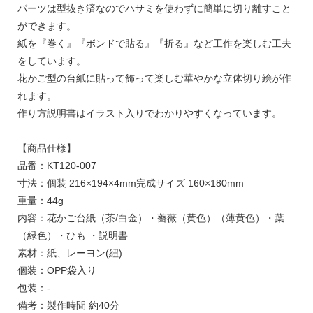
パーツは型抜き済なのでハサミを使わずに簡単に切り離すこと
ができます。
紙を『巻く』『ボンドで貼る』『折る』など工作を楽しむ工夫
をしています。
花かご型の台紙に貼って飾って楽しむ華やかな立体切り絵が作
れます。
作り方説明書はイラスト入りでわかりやすくなっています。
【商品仕様】
品番：KT120-007
寸法：個装 216×194×4mm完成サイズ 160×180mm
重量：44g
内容：花かご台紙（茶/白金）・薔薇（黄色）（薄黄色）・葉
（緑色）・ひも ・説明書
素材：紙、レーヨン(紐)
個装：OPP袋入り
包装：-
備考：製作時間 約40分