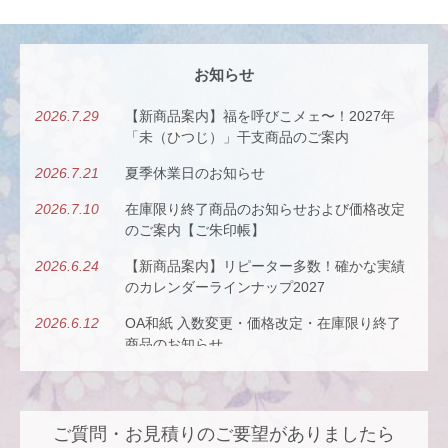
お知らせ
2026.7.29
【新商品案内】福を呼びこメェ〜！2027年
「未（ひつじ）」干支商品のご案内
2026.7.21
夏季休業日のお知らせ
2026.7.10
在庫限り終了商品のお知らせおよび価格改定
のご案内【ご朱印帳】
2026.6.24
【新商品案内】リピーター多数！確かな実績
のカレンダーラインナップ2027
2026.6.12
OA和紙 入数変更・価格改定・在庫限り終了
商品のお知らせ
2026.5.26
【新商品案内】古今（ここん）の調べを、風
にのせて。
ご質問・お見積りのご要望がありましたら
2026.4.22
【新商品案内】派手すぎないがちょうどい