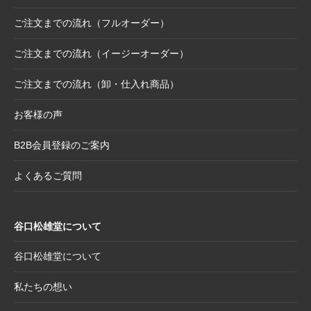
支・午にもおすすめ）
ご注文までの流れ（フルオーダー）
2025.10.6
【お詫び】2026年度版「カレンダー付色紙」
日付誤植に関するお詫びと交換対応のお知ら
ご注文までの流れ（イージーオーダー）
せ
ご注文までの流れ（卸・仕入れ商品）
2025.8.28
【和綴じノート】新柄発表
2025.8.21
【新商品案内】大切なミニ色紙の隅々まで美
お客様の声
しく見せる。壁掛け＆スタンド両用フレーム
B2B会員登録のご案内
2025.8.19
【新商品案内】躍進を呼び込む縁起物─2026
年干支コレクションのご案内
よくあるご質問
2025.7.22
夏季休業日のお知らせ
2025.7.2
【新商品案内】売れ筋定番！2026年度カレン
谷口松雄堂について
ダー受付開始
2025.6.11
【新商品】「日本画の巨匠たち」新作5アイテ
谷口松雄堂について
ム追加！売場を彩る第二弾ラインナップ登場
私たちの想い
2025.5.20
【新商品】「日本画の巨匠たち」の名画をモ
チーフにした和小物シリーズ