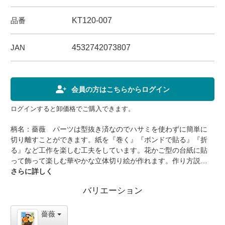
品番
KT120-007
JAN
4532742073807
会員の方はこちらからログイン
ログインすると卸価格でご購入できます。
柄名：薔薇 パーツは型抜き済なのでハサミを使わずに簡単に
切り離すことができます。紙を『巻く』『ボンドで貼る』『折
る』など工作を楽しむ工夫をしています。花かご型の台紙に貼
って飾って楽しむ華やかな立体切り絵が作れます。作り方説明
書はイラスト入りでわかりやすくなっています。【商品仕様】
さらに詳しく
品番：KT120-007寸法：個装 216×194×4mm完成サイズ
バリエーション
160×180mm重量：44g内容：花かご台紙（茶/白金）・薔薇（黄
色）（薄黄色）・葉（緑色）・ひも ・説明書素材：紙、レーヨ
ン(紐)個装：OPP袋入り包装：-備考：製作時間 約40分【用意す
薔薇
るもの】木工用ボンド・目打ち・つまようじ又は竹串・ぬれふ