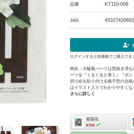
品番
KT110-006
JAN
4532742069
ログインすると卸価格でご購入でき
柄名：大輪菊パーツは型抜き済な
ーツを『くるくると巻く』『ボン
切り絵を貼り付ける格子型の台紙
はイラスト入りでわかりやすくなっ
216×194mm、格子 本体 20
さらに詳しく
※1セット分素材：紙、レーヨン(紐
するもの】・工作用ボンド・つま
ん(手についたボンドをふき取りま
紫陽花
¥700