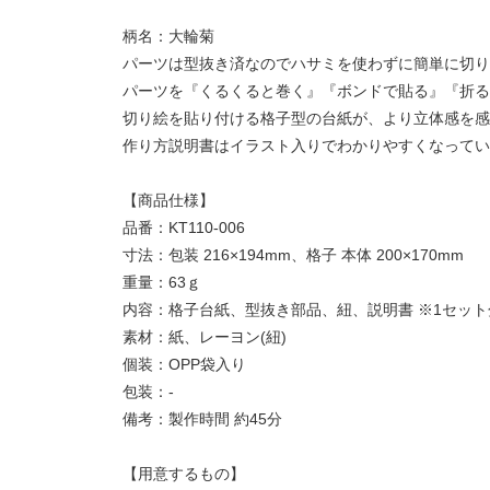
柄名：大輪菊
パーツは型抜き済なのでハサミを使わずに簡単に切り
パーツを『くるくると巻く』『ボンドで貼る』『折る
切り絵を貼り付ける格子型の台紙が、より立体感を感
作り方説明書はイラスト入りでわかりやすくなってい
【商品仕様】
品番：KT110-006
寸法：包装 216×194mm、格子 本体 200×170mm
重量：63ｇ
内容：格子台紙、型抜き部品、紐、説明書 ※1セット
素材：紙、レーヨン(紐)
個装：OPP袋入り
包装：-
備考：製作時間 約45分
【用意するもの】