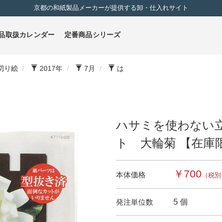
京都の和紙製品メーカーが提供する卸・仕入れサイト
品取扱カレンダー
定番商品シリーズ
切り絵
2017年
7月
は
ハサミを使わない
ト 大輪菊 【在庫
￥700
本体価格
（税別
発注単位数
5 個