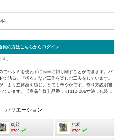
244
会員の方はこちらからログイン
ます。
のでハサミを使わずに簡単に切り離すことができます。パ
ドで貼る』『折る』など工作を楽しむ工夫をしています。
が、より立体感を感じ、とても華やかです。作り方説明書
ています。【商品仕様】品番：KT110-006寸法：包装
0×170mm重量：63ｇ内容：格子台紙、型抜き部品、紐、説明書
)個装：OPP袋入り包装：-備考：製作時間 約45分 【用意
バリエーション
ようじ又は竹串(細かいところを貼るのに便利)・ぬれふき
す)
朝顔
桔梗
¥700
¥700