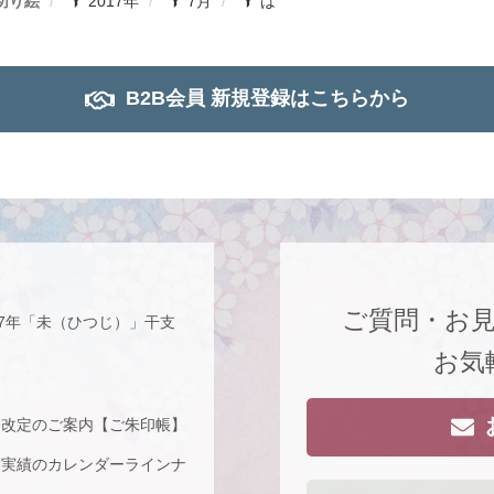
切り絵
2017年
7月
は
B2B会員 新規登録はこちらから
ご質問・お
27年「未（ひつじ）」干支
お気
格改定のご案内【ご朱印帳】
な実績のカレンダーラインナ