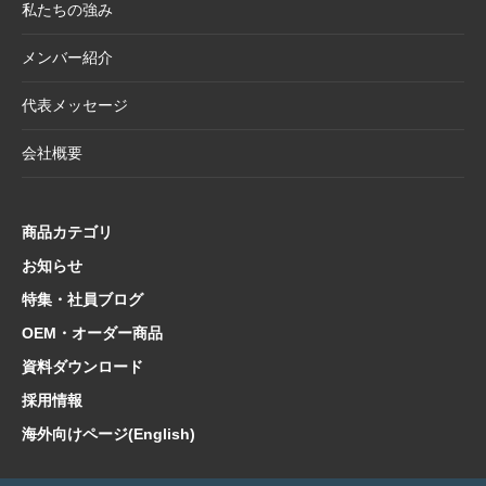
私たちの強み
2025.4.21
大型連休休業日のお知らせ
メンバー紹介
2025.4.11
価格改定商品のお知らせ【半紙・水墨画用
紙】
代表メッセージ
2025.3.28
価格改定商品のお知らせ【懐紙・和綴ノー
会社概要
ト・たとう】
2025.3.24
【新商品案内】華やかで機能的、和の風情を
楽しむ友禅紙扇子
商品カテゴリ
2025.3.14
在庫限り終了商品のお知らせ【友禅紙扇子】
お知らせ
特集・社員ブログ
2025.2.5
在庫限り終了商品のお知らせ【色紙 コットン
紙・型もの】
OEM・オーダー商品
2025.1.21
【新商品案内】海外でも人気！和の魅力たっ
資料ダウンロード
ぷり文具コレクション
採用情報
2025.1.10
【新商品案内】日本文化の粋を集めた心惹か
海外向けページ(English)
れるご朱印帳コレクション