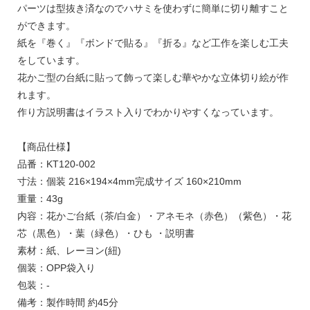
パーツは型抜き済なのでハサミを使わずに簡単に切り離すこと
ができます。
紙を『巻く』『ボンドで貼る』『折る』など工作を楽しむ工夫
をしています。
花かご型の台紙に貼って飾って楽しむ華やかな立体切り絵が作
れます。
作り方説明書はイラスト入りでわかりやすくなっています。
【商品仕様】
品番：KT120-002
寸法：個装 216×194×4mm完成サイズ 160×210mm
重量：43g
内容：花かご台紙（茶/白金）・アネモネ（赤色）（紫色）・花
芯（黒色）・葉（緑色）・ひも ・説明書
素材：紙、レーヨン(紐)
個装：OPP袋入り
包装：-
備考：製作時間 約45分