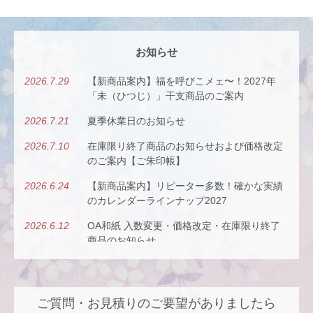
お知らせ
2026.7.29
【新商品案内】福を呼びこメェ〜！2027年
「未（ひつじ）」干支商品のご案内
2026.7.21
夏季休業日のお知らせ
2026.7.10
在庫限り終了商品のお知らせおよび価格改定
のご案内【ご朱印帳】
2026.6.24
【新商品案内】リピーター多数！確かな実績
のカレンダーラインナップ2027
2026.6.12
OA和紙 入数変更・価格改定・在庫限り終了
商品のお知らせ
2026.5.26
【新商品案内】古今（ここん）の調べを、風
にのせて。
ご質問・お見積りのご要望がありましたら
2026.4.22
【新商品案内】派手すぎないがちょうどい