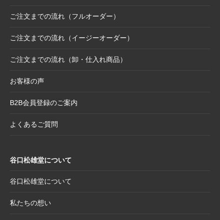
支・午にもおすすめ）
ご注文までの流れ（フルオーダー）
2025.10.6
【お詫び】2026年度版「カレンダー付色紙」
日付誤植に関するお詫びと交換対応のお知ら
ご注文までの流れ（イージーオーダー）
せ
ご注文までの流れ（卸・仕入れ商品）
2025.8.28
【和綴じノート】新柄発表
2025.8.21
【新商品案内】大切なミニ色紙の隅々まで美
お客様の声
しく見せる。壁掛け＆スタンド両用フレーム
B2B会員登録のご案内
2025.8.19
【新商品案内】躍進を呼び込む縁起物─2026
年干支コレクションのご案内
よくあるご質問
2025.7.22
夏季休業日のお知らせ
2025.7.2
【新商品案内】売れ筋定番！2026年度カレン
谷口松雄堂について
ダー受付開始
2025.6.11
【新商品】「日本画の巨匠たち」新作5アイテ
谷口松雄堂について
ム追加！売場を彩る第二弾ラインナップ登場
私たちの想い
2025.5.20
【新商品】「日本画の巨匠たち」の名画をモ
チーフにした和小物シリーズ