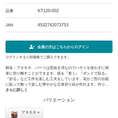
品番
KT120-002
JAN
4532742073753
会員の方はこちらからログイン
ログインすると卸価格でご購入できます。
柄名：アネモネ パーツは型抜き済なのでハサミを使わずに簡
単に切り離すことができます。紙を『巻く』『ボンドで貼る』
『折る』など工作を楽しむ工夫をしています。花かご型の台紙
に貼って飾って楽しむ華やかな立体切り絵が作れます。作り方
説明書はイラスト入りでわかりやすくなっています。【商品仕
さらに詳しく
様】品番：KT120-002寸法：個装 216×194×4mm完成サイズ
バリエーション
160×210mm重量：43g内容：花かご台紙（茶/白金）・アネモネ
（赤色）（紫色）・花芯（黒色）・葉（緑色）・ひも ・説明書
素材：紙、レーヨン(紐)個装：OPP袋入り包装：-備考：製作時
アネモネ
間 約45分【用意するもの】木工用ボンド・目打ち・つまようじ