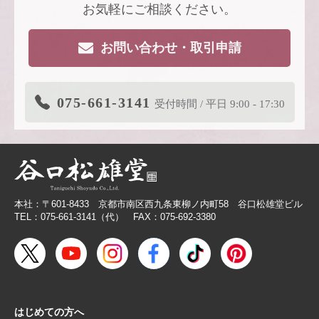
い、風も色も透ける、和紙の扇子
お気軽にご相談ください。
2026.4.16
大型連休休業日のお知らせ
お問い合わせ・取引申請
2026.3.19
価格改定商品のお知らせ【色紙】
2026.3.19
在庫限り終了商品のお知らせ【色紙】
075-661-3141
受付時間 / 平日 9:00 - 17:30
2026.3.11
商品リニューアルのご案内
2026.2.27
価格改定商品のお知らせ【芳名帳・半紙ケー
ス】
2026.2.26
【無料提供】売場づくりを応援！訴求力を高
める専用POP
本社：〒601-8433 京都市南区西九条東柳ノ内町58 谷口松雄堂ビル
2026.2.19
【色紙】価格改定のお願い
TEL：075-661-3141（代） FAX：075-692-3380
2025.10.28
【新商品案内】色エンピツ作家 かわばたあき
こが描く、ワンダーランドへと誘うアートグ
ッズ〈メモボックス〉と〈ミニアートボック
ス〉
はじめての方へ
2025.10.16
【新商品案内】豆色紙掛け＆馬柄朱印帳（干