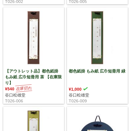
T026-002
T026-005
【アウトレット品】都色紙掛
都色紙掛 もみ紙 広巾短冊用 緑
もみ紙 広巾短冊用 茶 【在庫限
り】
¥540
¥1,000
谷口松雄堂
谷口松雄堂
T026-006
T026-009