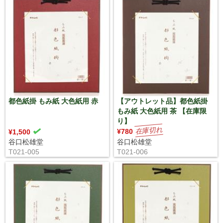
都色紙掛 もみ紙 大色紙用 赤
【アウトレット品】都色紙掛
もみ紙 大色紙用 茶 【在庫限
り】
¥780
¥1,500
谷口松雄堂
谷口松雄堂
T021-005
T021-006