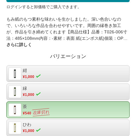
ログインすると卸価格でご購入できます。
もみ紙のもつ素朴な味わいを生かしました。深い色合いなの
で、いろいろな作品を合わせやすいです。周囲の縁巻き加工
が、作品を引き締めてくれます【商品仕様】品番：T026-006寸
法：485×108mm内容：-素材：表面 紙(エンボス紙)個装：OPP
袋入り包装：-※アソート対応
さらに詳しく
バリエーション
紺
¥1,000
緑
¥1,000
茶
¥540
ひわ
¥1,000