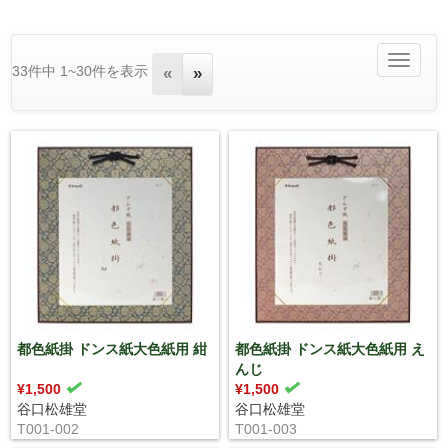
Toggle
33件中 1~30件を表示
«
»
navigatio
都色紙掛 ドンス紙大色紙用 紺
都色紙掛 ドンス紙大色紙用 え
んじ
¥1,500
¥1,500
谷口松雄堂
谷口松雄堂
T001-002
T001-003