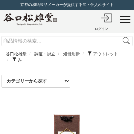
京都の和紙製品メーカーが提供する卸・仕入れサイト
ログイン
Search
谷口松雄堂
調度・掛立
短冊用掛
アウトレット
み