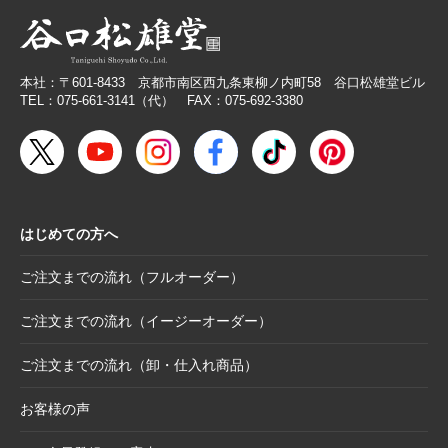
ス】
2026.2.26
【無料提供】売場づくりを応援！訴求力を高
める専用POP
本社：〒601-8433 京都市南区西九条東柳ノ内町58 谷口松雄堂ビル
2026.2.19
【色紙】価格改定のお願い
TEL：075-661-3141（代） FAX：075-692-3380
2025.10.28
【新商品案内】色エンピツ作家 かわばたあき
こが描く、ワンダーランドへと誘うアートグ
ッズ〈メモボックス〉と〈ミニアートボック
ス〉
はじめての方へ
2025.10.16
【新商品案内】豆色紙掛け＆馬柄朱印帳（干
支・午にもおすすめ）
ご注文までの流れ（フルオーダー）
2025.10.6
【お詫び】2026年度版「カレンダー付色紙」
日付誤植に関するお詫びと交換対応のお知ら
ご注文までの流れ（イージーオーダー）
せ
ご注文までの流れ（卸・仕入れ商品）
2025.8.28
【和綴じノート】新柄発表
2025.8.21
【新商品案内】大切なミニ色紙の隅々まで美
お客様の声
しく見せる。壁掛け＆スタンド両用フレーム