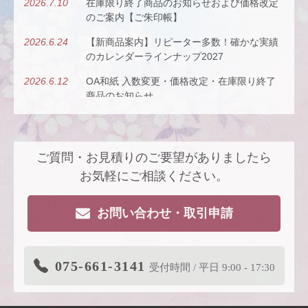
2026.7.10
在庫限り終了商品のお知らせおよび価格改定
のご案内【ご朱印帳】
2026.6.24
【新商品案内】リピーター多数！確かな実績
のカレンダーラインナップ2027
2026.6.12
OA和紙 入数変更・価格改定・在庫限り終了
商品のお知らせ
2026.5.26
【新商品案内】古今（ここん）の調べを、風
にのせて。
ご質問・お見積りのご要望がありましたら
2026.4.22
【新商品案内】派手すぎないがちょうどい
い、風も色も透ける、和紙の扇子
お気軽にご相談ください。
2026.4.16
大型連休休業日のお知らせ
お問い合わせ・取引申請
2026.3.19
価格改定商品のお知らせ【色紙】
2026.3.19
在庫限り終了商品のお知らせ【色紙】
075-661-3141
受付時間 / 平日 9:00 - 17:30
2026.3.11
商品リニューアルのご案内
2026.2.27
価格改定商品のお知らせ【芳名帳・半紙ケー