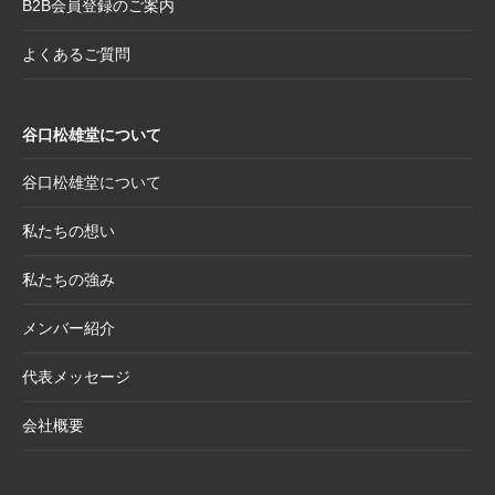
B2B会員登録のご案内
2025.8.19
【新商品案内】躍進を呼び込む縁起物─2026
年干支コレクションのご案内
よくあるご質問
2025.7.22
夏季休業日のお知らせ
2025.7.2
【新商品案内】売れ筋定番！2026年度カレン
谷口松雄堂について
ダー受付開始
2025.6.11
【新商品】「日本画の巨匠たち」新作5アイテ
谷口松雄堂について
ム追加！売場を彩る第二弾ラインナップ登場
私たちの想い
2025.5.20
【新商品】「日本画の巨匠たち」の名画をモ
チーフにした和小物シリーズ
私たちの強み
2025.4.21
大型連休休業日のお知らせ
メンバー紹介
2025.4.11
価格改定商品のお知らせ【半紙・水墨画用
紙】
代表メッセージ
2025.3.28
価格改定商品のお知らせ【懐紙・和綴ノー
会社概要
ト・たとう】
2025.3.24
【新商品案内】華やかで機能的、和の風情を