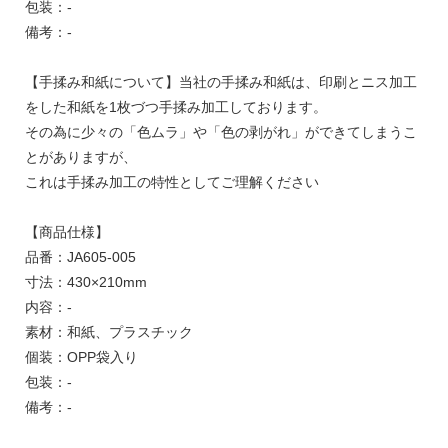
包装：-
備考：-
【手揉み和紙について】当社の手揉み和紙は、印刷とニス加工
をした和紙を1枚づつ手揉み加工しております。
その為に少々の「色ムラ」や「色の剥がれ」ができてしまうこ
とがありますが、
これは手揉み加工の特性としてご理解ください
【商品仕様】
品番：JA605-005
寸法：430×210mm
内容：-
素材：和紙、プラスチック
個装：OPP袋入り
包装：-
備考：-