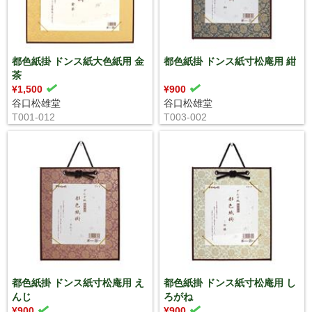
都色紙掛 ドンス紙大色紙用 金
都色紙掛 ドンス紙寸松庵用 紺
茶
¥1,500
¥900
谷口松雄堂
谷口松雄堂
T001-012
T003-002
都色紙掛 ドンス紙寸松庵用 え
都色紙掛 ドンス紙寸松庵用 し
んじ
ろがね
¥900
¥900