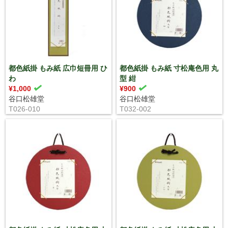
都色紙掛 もみ紙 広巾短冊用 ひ
都色紙掛 もみ紙 寸松庵色用 丸
わ
型 紺
¥1,000
¥900
谷口松雄堂
谷口松雄堂
T026-010
T032-002