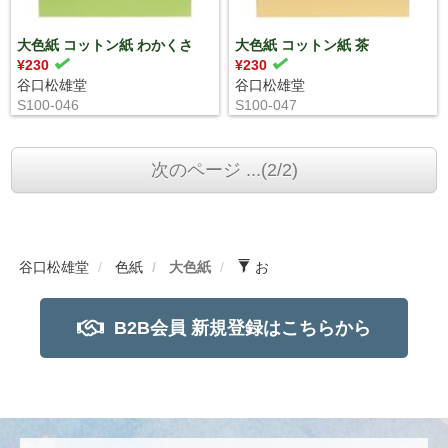
大色紙 コットン紙 わかくさ
大色紙 コットン紙 茶
¥230
¥230
谷口松雄堂
谷口松雄堂
S100-046
S100-047
次のページ ...(2/2)
谷口松雄堂
色紙
大色紙
お
B2B会員 新規登録はこちらから