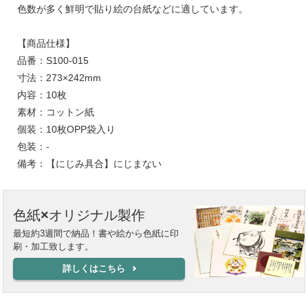
色数が多く鮮明で貼り絵の台紙などに適しています。
【商品仕様】
品番：S100-015
寸法：273×242mm
内容：10枚
素材：コットン紙
個装：10枚OPP袋入り
包装：-
備考：【にじみ具合】にじまない
色紙×オリジナル製作
最短約3週間で納品！書や絵から色紙に印
刷・加工致します。
詳しくはこちら