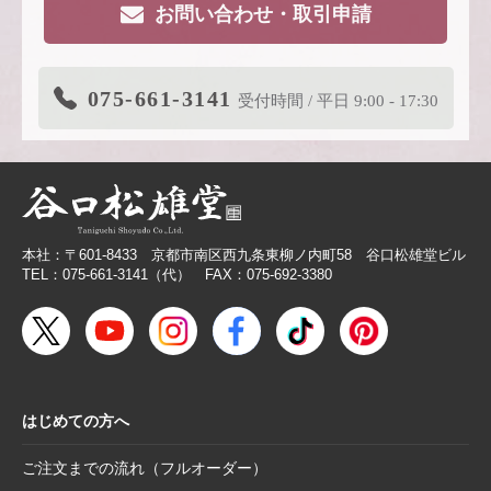
お問い合わせ・取引申請
2026.3.19
価格改定商品のお知らせ【色紙】
2026.3.19
在庫限り終了商品のお知らせ【色紙】
075-661-3141
受付時間 / 平日 9:00 - 17:30
2026.3.11
商品リニューアルのご案内
2026.2.27
価格改定商品のお知らせ【芳名帳・半紙ケー
ス】
2026.2.26
【無料提供】売場づくりを応援！訴求力を高
める専用POP
本社：〒601-8433 京都市南区西九条東柳ノ内町58 谷口松雄堂ビル
2026.2.19
【色紙】価格改定のお願い
TEL：075-661-3141（代） FAX：075-692-3380
2025.10.28
【新商品案内】色エンピツ作家 かわばたあき
こが描く、ワンダーランドへと誘うアートグ
ッズ〈メモボックス〉と〈ミニアートボック
ス〉
はじめての方へ
2025.10.16
【新商品案内】豆色紙掛け＆馬柄朱印帳（干
支・午にもおすすめ）
ご注文までの流れ（フルオーダー）
2025.10.6
【お詫び】2026年度版「カレンダー付色紙」