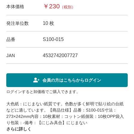
￥230
本体価格
（税別）
発注単位数
10 枚
品番
S100-015
JAN
4532742007727
会員の方はこちらからログイン
ログインすると卸価格でご購入できます。
大色紙：にじまない紙質です。色数が多く鮮明で貼り絵の台紙
などに適しています。【商品仕様】品番：S100-015寸法：
273×242mm内容：10枚素材：コットン紙個装：10枚OPP袋入
り包装：-備考：【にじみ具合】にじまない
さらに詳しく