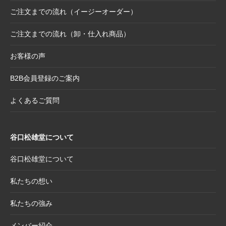
日付誤植に関するお詫びと交換対応のお知ら
ご注文までの流れ（イージーオーダー）
せ
ご注文までの流れ（卸・仕入れ商品）
2025.8.28
【和綴じノート】新柄発表
2025.8.21
【新商品案内】大切なミニ色紙の隅々まで美
お客様の声
しく見せる。壁掛け＆スタンド両用フレーム
B2B会員登録のご案内
2025.8.19
【新商品案内】躍進を呼び込む縁起物─2026
年干支コレクションのご案内
よくあるご質問
2025.7.22
夏季休業日のお知らせ
2025.7.2
【新商品案内】売れ筋定番！2026年度カレン
谷口松雄堂について
ダー受付開始
2025.6.11
【新商品】「日本画の巨匠たち」新作5アイテ
谷口松雄堂について
ム追加！売場を彩る第二弾ラインナップ登場
私たちの想い
2025.5.20
【新商品】「日本画の巨匠たち」の名画をモ
チーフにした和小物シリーズ
私たちの強み
2025.4.21
大型連休休業日のお知らせ
メンバー紹介