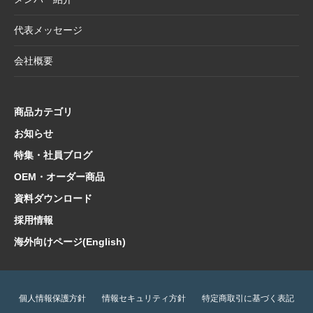
2025.4.11
価格改定商品のお知らせ【半紙・水墨画用
紙】
代表メッセージ
2025.3.28
価格改定商品のお知らせ【懐紙・和綴ノー
会社概要
ト・たとう】
2025.3.24
【新商品案内】華やかで機能的、和の風情を
楽しむ友禅紙扇子
商品カテゴリ
2025.3.14
在庫限り終了商品のお知らせ【友禅紙扇子】
お知らせ
特集・社員ブログ
2025.2.5
在庫限り終了商品のお知らせ【色紙 コットン
紙・型もの】
OEM・オーダー商品
2025.1.21
【新商品案内】海外でも人気！和の魅力たっ
資料ダウンロード
ぷり文具コレクション
採用情報
2025.1.10
【新商品案内】日本文化の粋を集めた心惹か
海外向けページ(English)
れるご朱印帳コレクション
2025.1.9
価格改定商品のお知らせ【扇子立て・雲龍
紙・半紙・画仙紙】
個人情報保護方針
情報セキュリティ方針
特定商取引に基づく表記