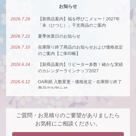
お知らせ
2026.7.29
【新商品案内】福を呼びこメェ〜！2027年
「未（ひつじ）」干支商品のご案内
2026.7.21
夏季休業日のお知らせ
2026.7.10
在庫限り終了商品のお知らせおよび価格改定
のご案内【ご朱印帳】
2026.6.24
【新商品案内】リピーター多数！確かな実績
のカレンダーラインナップ2027
2026.6.12
OA和紙 入数変更・価格改定・在庫限り終了
商品のお知らせ
2026.5.26
【新商品案内】古今（ここん）の調べを、風
にのせて。
ご質問・お見積りのご要望がありましたら
2026.4.22
【新商品案内】派手すぎないがちょうどい
い、風も色も透ける、和紙の扇子
お気軽にご相談ください。
2026.4.16
大型連休休業日のお知らせ