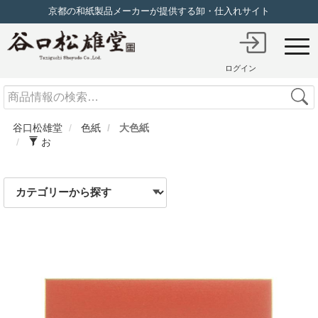
京都の和紙製品メーカーが提供する卸・仕入れサイト
ログイン
Search
谷口松雄堂
色紙
大色紙
お