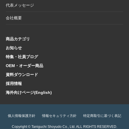
紙】
代表メッセージ
2025.3.28
価格改定商品のお知らせ【懐紙・和綴ノー
会社概要
ト・たとう】
2025.3.24
【新商品案内】華やかで機能的、和の風情を
楽しむ友禅紙扇子
商品カテゴリ
2025.3.14
在庫限り終了商品のお知らせ【友禅紙扇子】
お知らせ
特集・社員ブログ
2025.2.5
在庫限り終了商品のお知らせ【色紙 コットン
紙・型もの】
OEM・オーダー商品
2025.1.21
【新商品案内】海外でも人気！和の魅力たっ
資料ダウンロード
ぷり文具コレクション
採用情報
2025.1.10
【新商品案内】日本文化の粋を集めた心惹か
海外向けページ(English)
れるご朱印帳コレクション
2025.1.9
価格改定商品のお知らせ【扇子立て・雲龍
紙・半紙・画仙紙】
個人情報保護方針
情報セキュリティ方針
特定商取引に基づく表記
2025.1.6
価格改定・在庫限り終了商品のお知らせ【和
Copyright © Taniguchi Shoyudo Co., Ltd. ALL RIGHTS RESERVED.