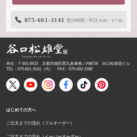
2026.3.19
価格改定商品のお知らせ【色紙】
2026.3.19
在庫限り終了商品のお知らせ【色紙】
075-661-3141
受付時間 / 平日 9:00 - 17:30
2026.3.11
商品リニューアルのご案内
2026.2.27
価格改定商品のお知らせ【芳名帳・半紙ケー
ス】
2026.2.26
【無料提供】売場づくりを応援！訴求力を高
める専用POP
本社：〒601-8433 京都市南区西九条東柳ノ内町58 谷口松雄堂ビル
2026.2.19
【色紙】価格改定のお願い
TEL：075-661-3141（代） FAX：075-692-3380
2025.10.28
【新商品案内】色エンピツ作家 かわばたあき
こが描く、ワンダーランドへと誘うアートグ
ッズ〈メモボックス〉と〈ミニアートボック
ス〉
はじめての方へ
2025.10.16
【新商品案内】豆色紙掛け＆馬柄朱印帳（干
支・午にもおすすめ）
ご注文までの流れ（フルオーダー）
2025.10.6
【お詫び】2026年度版「カレンダー付色紙」
日付誤植に関するお詫びと交換対応のお知ら
ご注文までの流れ（イージーオーダー）