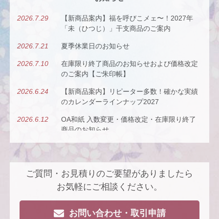
2026.7.29
【新商品案内】福を呼びこメェ〜！2027年
「未（ひつじ）」干支商品のご案内
2026.7.21
夏季休業日のお知らせ
2026.7.10
在庫限り終了商品のお知らせおよび価格改定
のご案内【ご朱印帳】
2026.6.24
【新商品案内】リピーター多数！確かな実績
のカレンダーラインナップ2027
2026.6.12
OA和紙 入数変更・価格改定・在庫限り終了
商品のお知らせ
2026.5.26
【新商品案内】古今（ここん）の調べを、風
にのせて。
ご質問・お見積りのご要望がありましたら
2026.4.22
【新商品案内】派手すぎないがちょうどい
い、風も色も透ける、和紙の扇子
お気軽にご相談ください。
2026.4.16
大型連休休業日のお知らせ
お問い合わせ・取引申請