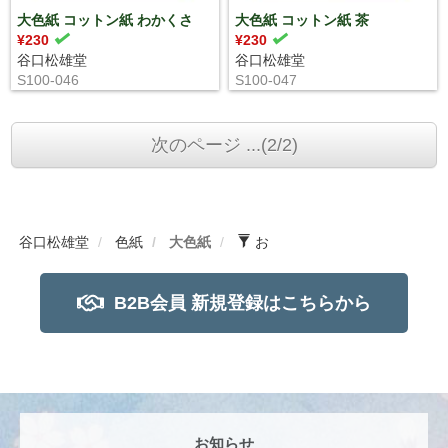
大色紙 コットン紙 わかくさ
大色紙 コットン紙 茶
¥230
¥230
谷口松雄堂
谷口松雄堂
S100-046
S100-047
次のページ ...(2/2)
谷口松雄堂
色紙
大色紙
お
B2B会員 新規登録はこちらから
お知らせ