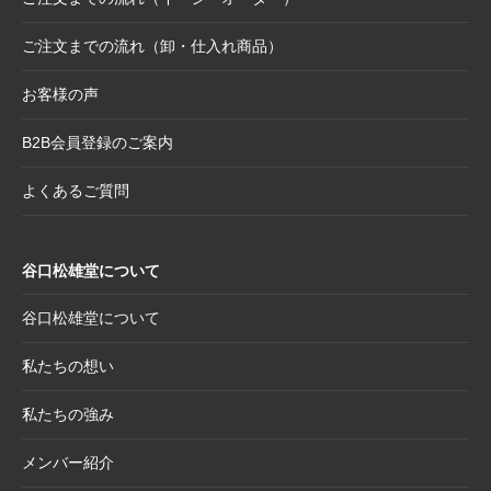
せ
ご注文までの流れ（卸・仕入れ商品）
2025.8.28
【和綴じノート】新柄発表
2025.8.21
【新商品案内】大切なミニ色紙の隅々まで美
お客様の声
しく見せる。壁掛け＆スタンド両用フレーム
B2B会員登録のご案内
2025.8.19
【新商品案内】躍進を呼び込む縁起物─2026
年干支コレクションのご案内
よくあるご質問
2025.7.22
夏季休業日のお知らせ
2025.7.2
【新商品案内】売れ筋定番！2026年度カレン
谷口松雄堂について
ダー受付開始
2025.6.11
【新商品】「日本画の巨匠たち」新作5アイテ
谷口松雄堂について
ム追加！売場を彩る第二弾ラインナップ登場
私たちの想い
2025.5.20
【新商品】「日本画の巨匠たち」の名画をモ
チーフにした和小物シリーズ
私たちの強み
2025.4.21
大型連休休業日のお知らせ
メンバー紹介
2025.4.11
価格改定商品のお知らせ【半紙・水墨画用