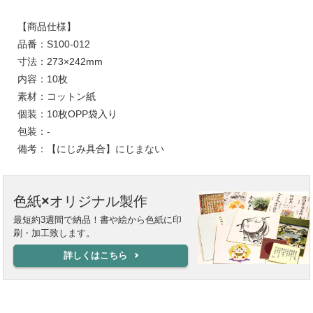
【商品仕様】
品番：S100-012
寸法：273×242mm
内容：10枚
素材：コットン紙
個装：10枚OPP袋入り
包装：-
備考：【にじみ具合】にじまない
色紙×オリジナル製作
最短約3週間で納品！書や絵から色紙に印
刷・加工致します。
詳しくはこちら