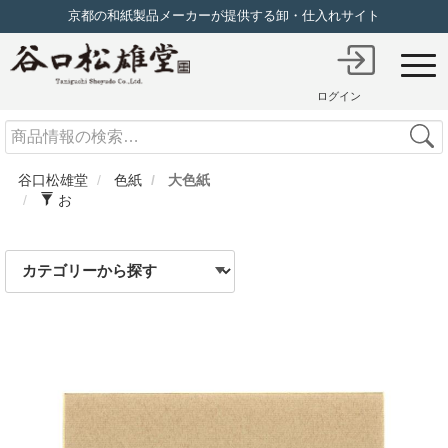
京都の和紙製品メーカーが提供する卸・仕入れサイト
ログイン
Search
谷口松雄堂
色紙
大色紙
お