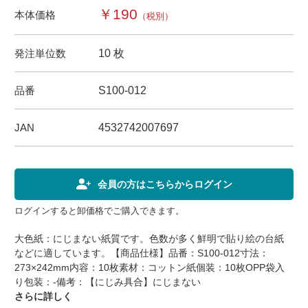
￥190
本体価格
（税別）
発注単位数
10 枚
品番
S100-012
JAN
4532742007697
会員の方はこちらからログイン
ログインすると卸価格でご購入できます。
大色紙：にじまない紙質です。色数が多く鮮明で貼り絵の台紙
などに適しています。【商品仕様】品番：S100-012寸法：
273×242mm内容：10枚素材：コットン紙個装：10枚OPP袋入
り包装：-備考：【にじみ具合】にじまない
さらに詳しく