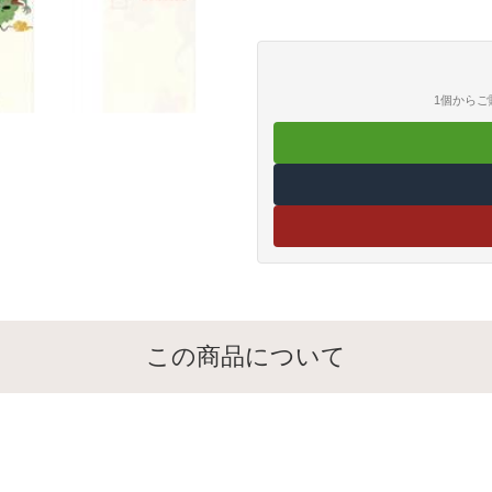
重量：13g内容：1袋 5枚入素材
1個から
この商品について