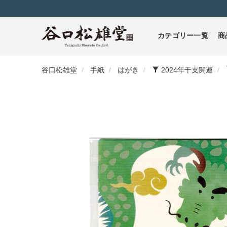
カテゴリー一覧
商
谷口松雄堂
手紙
はがき
2024年干支関連