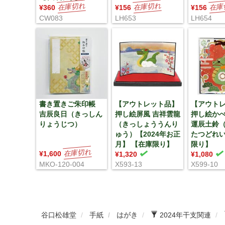
¥360
¥156
¥156
CW083
LH653
LH654
書き置きご朱印帳
【アウトレット品】
【アウト
吉辰良日（きっしん
押し絵屏風 吉祥雲龍
押し絵か
りょうじつ）
（きっしょううんり
運辰土鈴
ゅう）【2024年お正
たつどれい
月】 【在庫限り】
限り】
¥1,600
¥1,320
¥1,080
MKO-120-004
X593-13
X599-10
谷口松雄堂
手紙
はがき
2024年干支関連