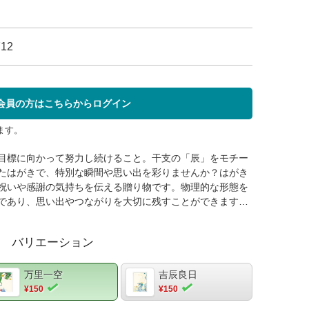
712
会員の方はこちらからログイン
ます。
目標に向かって努力し続けること。干支の「辰」をモチー
たはがきで、特別な瞬間や思い出を彩りませんか？はがき
祝いや感謝の気持ちを伝える贈り物です。物理的な形態を
であり、思い出やつながりを大切に残すことができます。
、デジタルメッセージとは異なる特別な感動と温もりを味
きはインクジェットプリンタで簡単に出力可能で、効率的
バリエーション
。自動給紙で誰でも簡単に扱えます。辰（龍）は神聖さや
を持つシンボルです。その年の干支は福を招く開運のお守
る幸福や成功を願う気持ちを表現する手段となることも魅
万里一空
吉辰良日
いは、手触りや見た目において高級感があります。その特
¥150
¥150
ます。【商品仕様】品番：LP481寸法：148×100mm