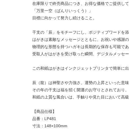
在庫限りで終売商品につき、お得な価格でご提供して
「万里一空（ばんりいっくう）」
目標に向かって努力し続けること。
干支の「辰」をモチーフにし、ポジティブワードを添
はがきは素敵なメッセージとともに、お祝いや感謝の
物理的な形態を持つハガキは長期的な保存も可能であ
受取人がはがきを受け取った瞬間、デジタルメッセー
この和紙はがきはインクジェットプリンタで簡単に出
辰（龍）は神聖さや力強さ、運勢の上昇といった意味
その年の干支は福を招く開運のお守りとされており、
和紙の上質な風合いは、手触りや見た目において高級
【商品仕様】
品番：LP481
寸法：148×100mm