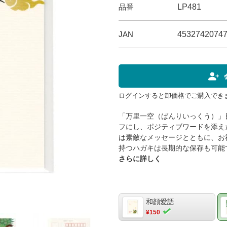
品番
LP481
JAN
4532742074
ログインすると卸価格でご購入でき
「万里一空（ばんりいっくう）」
フにし、ポジティブワードを添え
は素敵なメッセージとともに、お
持つハガキは長期的な保存も可能
受取人がはがきを受け取った瞬間
さらに詳しく
わうことでしょう。この和紙はが
で高品質な印刷をサポートします
力強さ、運勢の上昇といった意味
りとされており、送る相手に対す
和顔愛語
力の一つです。和紙の上質な風合
¥150
徴的な質感がはがきに独特の趣を与え