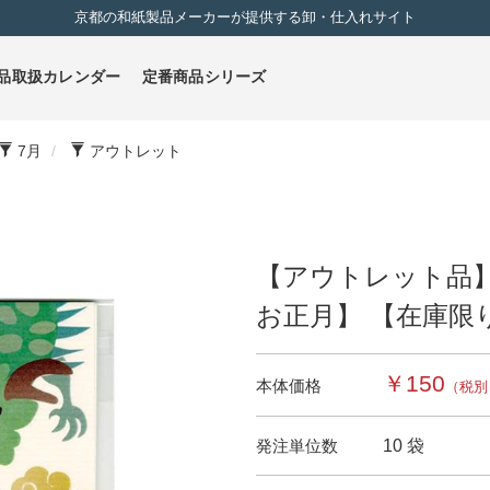
京都の和紙製品メーカーが提供する卸・仕入れサイト
品取扱カレンダー
定番商品シリーズ
7月
アウトレット
【アウトレット品】
お正月】 【在庫限
￥150
本体価格
（税別
発注単位数
10 袋