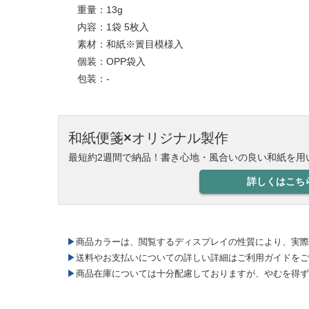
重量：13g
内容：1袋 5枚入
素材：和紙※簀目模様入
個装：OPP袋入
包装：-
和紙便箋×オリジナル製作
最短約2週間で納品！書き心地・風合いの良い和紙を用
詳しくはこち
▶商品カラーは、閲覧するディスプレイの性質により、実
▶送料やお支払いについての詳しい詳細はご利用ガイドを
▶商品在庫については十分配慮しておりますが、やむを得