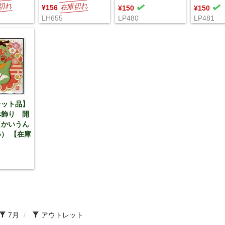
¥156
¥150
¥150
LH655
LP480
LP481
レット品】
べ飾り 開
（かいうん
） 【在庫
7月
アウトレット