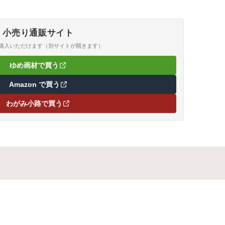
：和紙※簀目模様入個装：OPP袋入包装：-
小売り通販サイト
ご購入いただけます（別サイトが開きます）
ゆめ画材で買う
（新しいタブで開きます）
Amazon で買う
（新しいタブで開きます）
わがみ小路で買う
（新しいタブで開きます）