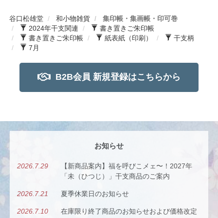
谷口松雄堂
和小物雑貨
集印帳・集画帳・印可巻
2024年干支関連
書き置きご朱印帳
書き置きご朱印帳
紙表紙（印刷）
干支柄
7月
B2B会員 新規登録はこちらから
お知らせ
2026.7.29
【新商品案内】福を呼びこメェ〜！2027年
「未（ひつじ）」干支商品のご案内
2026.7.21
夏季休業日のお知らせ
2026.7.10
在庫限り終了商品のお知らせおよび価格改定