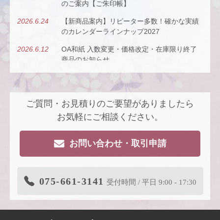
のご案内【ご朱印帳】
2026.6.24
【新商品案内】リピーター多数！確かな実績
のカレンダーラインナップ2027
2026.6.12
OA和紙 入数変更・価格改定・在庫限り終了
商品のお知らせ
2026.5.26
【新商品案内】古今（ここん）の調べを、風
にのせて。
ご質問・お見積りのご要望がありましたら
2026.4.22
【新商品案内】派手すぎないがちょうどい
い、風も色も透ける、和紙の扇子
お気軽にご相談ください。
2026.4.16
大型連休休業日のお知らせ
お問い合わせ・取引申請
2026.3.19
価格改定商品のお知らせ【色紙】
2026.3.19
在庫限り終了商品のお知らせ【色紙】
075-661-3141
受付時間 / 平日 9:00 - 17:30
2026.3.11
商品リニューアルのご案内
2026.2.27
価格改定商品のお知らせ【芳名帳・半紙ケー
ス】