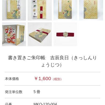
書き置きご朱印帳 吉辰良日（きっしんり
ょうじつ）
￥1,600
本体価格
（税別）
発注単位数
5 冊
品番
MKO-120-004