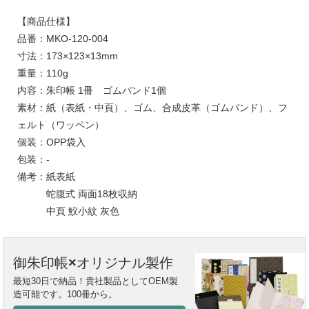
【商品仕様】
品番：MKO-120-004
寸法：173×123×13mm
重量：110g
内容：朱印帳 1冊 ゴムバンド1個
素材：紙（表紙・中頁）、ゴム、合成皮革（ゴムバンド）、フ
ェルト（ワッペン）
個装：OPP袋入
包装：-
備考：紙表紙
蛇腹式 両面18枚収納
中頁 鮫小紋 灰色
御朱印帳×オリジナル製作
最短30日で納品！貴社製品としてOEM製
造可能です。100冊から。