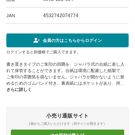
JAN
4532742074774
会員の方はこちらからログイン
ログインすると卸価格でご購入できます。
書き置きタイプのご朱印の四隅を、ジャバラ式の台紙に差し入
れて保管することができます。台紙は環境に配慮した紙製で、
ご朱印の雰囲気を損ないません。ジャバラが開かないように留
めるためのゴムバンド付き。裏表紙にはポケットがあり、拝観
券などを収納することができます。最近では、ご城印、ご船
さらに詳しく
印、ほか様々な御朱印がありますが、それらの収集も可能で、
台紙の白い部分には記念スタンプやペンで書き込むことができ
ます。ただし、ご朱印の直書き用途には適していません。表紙
には、龍のデザインが施されており、吉辰良日を象徴していま
小売り通販サイト
す。龍は縁起の良い日や幸福な日を意味し、神聖さや力強さ、
1個からご購入いただけます（別サイトが開きます）
運勢の上昇を象徴するシンボルです。御朱印帳は、記念や思い
出の保存、文化的な価値や美意識、スピリチュアルな意味合