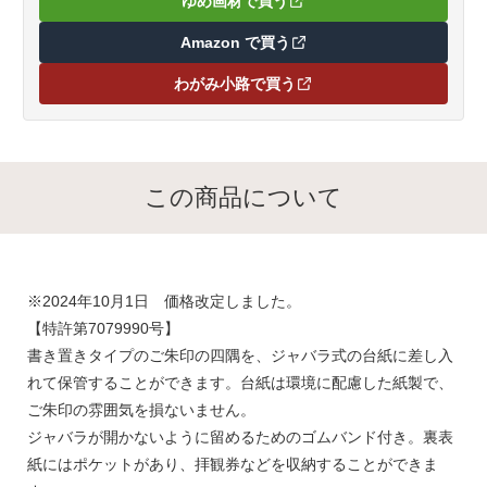
ゆめ画材で買う
（新しいタブで開きます）
い、コレクションとしての価値など、多くの魅力を持っていま
す。日本の伝統文化を感じながら、特別な経験や思い出を刻む
Amazon で買う
（新しいタブで開きます）
ことができる特別なアイテムです。※ご朱印の直書き用には使
わがみ小路で買う
用しないでください。※ご朱印紙が切り込みより大きい場合が
（新しいタブで開きます）
ありますので適宜カットするか、折るようにしてください。
【特許第7079990号】【商品仕様】品番：MKO-120-004寸法：
173×123×13mm重量：110g内容：朱印帳 1冊 ゴムバンド1個
素材：紙（表紙・中頁）、ゴム、合成皮革（ゴムバンド）、フ
この商品について
ェルト（ワッペン）個装：OPP袋入包装：-備考：紙表紙
蛇腹式 両面18枚収納 中頁 鮫小紋 灰色
※2024年10月1日 価格改定しました。
【特許第7079990号】
書き置きタイプのご朱印の四隅を、ジャバラ式の台紙に差し入
れて保管することができます。台紙は環境に配慮した紙製で、
ご朱印の雰囲気を損ないません。
ジャバラが開かないように留めるためのゴムバンド付き。裏表
紙にはポケットがあり、拝観券などを収納することができま