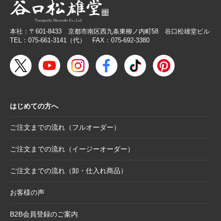
2026.2.26
【無料提供】売場づくりを応援！訴求力を高
める専用POP
本社：〒601-8433 京都市南区西九条東柳ノ内町58 谷口松雄堂ビル
2026.2.19
【色紙】価格改定のお願い
TEL：075-661-3141（代） FAX：075-692-3380
2025.10.28
【新商品案内】色エンピツ作家 かわばたあき
こが描く、ワンダーランドへと誘うアートグ
ッズ〈メモボックス〉と〈ミニアートボック
ス〉
はじめての方へ
2025.10.16
【新商品案内】豆色紙掛け＆馬柄朱印帳（干
支・午にもおすすめ）
ご注文までの流れ（フルオーダー）
2025.10.6
【お詫び】2026年度版「カレンダー付色紙」
日付誤植に関するお詫びと交換対応のお知ら
ご注文までの流れ（イージーオーダー）
せ
ご注文までの流れ（卸・仕入れ商品）
2025.8.28
【和綴じノート】新柄発表
2025.8.21
【新商品案内】大切なミニ色紙の隅々まで美
お客様の声
しく見せる。壁掛け＆スタンド両用フレーム
B2B会員登録のご案内
2025.8.19
【新商品案内】躍進を呼び込む縁起物─2026