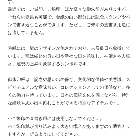
す。
最近では、ご城印、ご船印、ほか様々な御朱印がありますが、
それらの収集も可能で、台紙の白い部分には記念スタンプやペ
ンで書き込むことができます。ただし、ご朱印の直書き用途に
は適していません。
表紙には、龍のデザインが施されており、吉辰良日を象徴して
います。龍は縁起の良い日や幸福な日を意味し、神聖さや力強
さ、運勢の上昇を象徴するシンボルです。
御朱印帳は、記念や思い出の保存、文化的な価値や美意識、ス
ピリチュアルな意味合い、コレクションとしての価値など、多
くの魅力を持っています。日本の伝統文化を感じながら、特別
な経験や思い出を刻むことができる特別なアイテムです。
※ご朱印の直書き用には使用しないでください。
※ご朱印紙が切り込みより大きい場合がありますので適宜カッ
トするか、折るようにしてください。