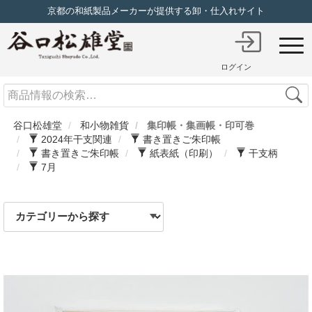
京都の和紙製品メーカーが提供する卸・仕入れサイト
ログイン
Search
谷口松雄堂
和小物雑貨
集印帳・集画帳・印可巻
2024年干支関連
書き置きご朱印帳
書き置きご朱印帳
紙表紙（印刷）
干支柄
7月