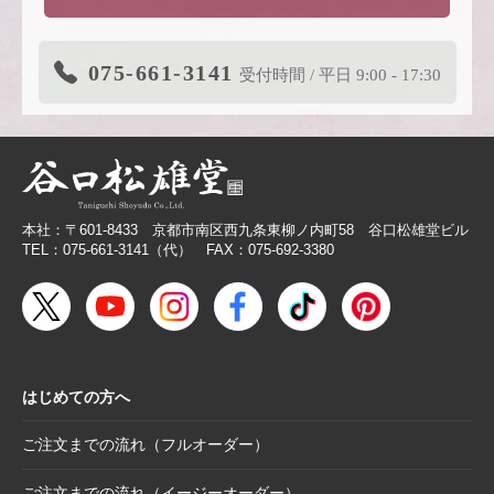
2026.3.19
価格改定商品のお知らせ【色紙】
2026.3.19
在庫限り終了商品のお知らせ【色紙】
075-661-3141
受付時間 / 平日 9:00 - 17:30
2026.3.11
商品リニューアルのご案内
2026.2.27
価格改定商品のお知らせ【芳名帳・半紙ケー
ス】
2026.2.26
【無料提供】売場づくりを応援！訴求力を高
める専用POP
本社：〒601-8433 京都市南区西九条東柳ノ内町58 谷口松雄堂ビル
2026.2.19
【色紙】価格改定のお願い
TEL：075-661-3141（代） FAX：075-692-3380
2025.10.28
【新商品案内】色エンピツ作家 かわばたあき
こが描く、ワンダーランドへと誘うアートグ
ッズ〈メモボックス〉と〈ミニアートボック
ス〉
はじめての方へ
2025.10.16
【新商品案内】豆色紙掛け＆馬柄朱印帳（干
支・午にもおすすめ）
ご注文までの流れ（フルオーダー）
2025.10.6
【お詫び】2026年度版「カレンダー付色紙」
日付誤植に関するお詫びと交換対応のお知ら
ご注文までの流れ（イージーオーダー）