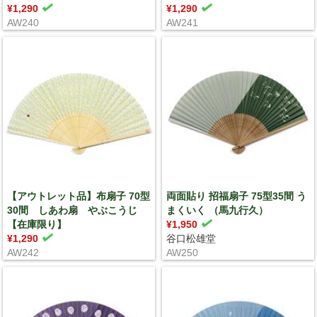
¥1,290
¥1,290
AW240
AW241
【アウトレット品】布扇子 70型
両面貼り 招福扇子 75型35間 う
30間 しあわ扇 やぶこうじ
まくいく （馬九行久）
【在庫限り】
¥1,950
¥1,290
谷口松雄堂
AW242
AW250