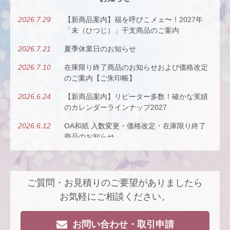
2026.7.29
【新商品案内】福を呼びこメェ〜！2027年
「未（ひつじ）」干支商品のご案内
2026.7.21
夏季休業日のお知らせ
2026.7.10
在庫限り終了商品のお知らせおよび価格改定
のご案内【ご朱印帳】
2026.6.24
【新商品案内】リピーター多数！確かな実績
のカレンダーラインナップ2027
2026.6.12
OA和紙 入数変更・価格改定・在庫限り終了
商品のお知らせ
2026.5.26
【新商品案内】古今（ここん）の調べを、風
にのせて。
ご質問・お見積りのご要望がありましたら
2026.4.22
【新商品案内】派手すぎないがちょうどい
い、風も色も透ける、和紙の扇子
お気軽にご相談ください。
2026.4.16
大型連休休業日のお知らせ
お問い合わせ・取引申請