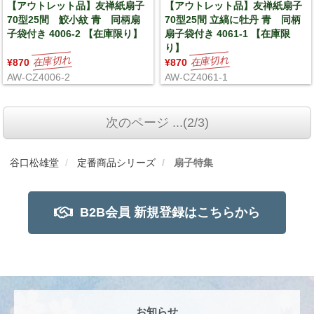
【アウトレット品】友禅紙扇子
【アウトレット品】友禅紙扇子
70型25間 鮫小紋 青 同柄扇
70型25間 立縞に牡丹 青 同柄
子袋付き 4006-2 【在庫限り】
扇子袋付き 4061-1 【在庫限
り】
¥870
¥870
AW-CZ4006-2
AW-CZ4061-1
次のページ ...(2/3)
谷口松雄堂
定番商品シリーズ
扇子特集
B2B会員 新規登録はこちらから
お知らせ