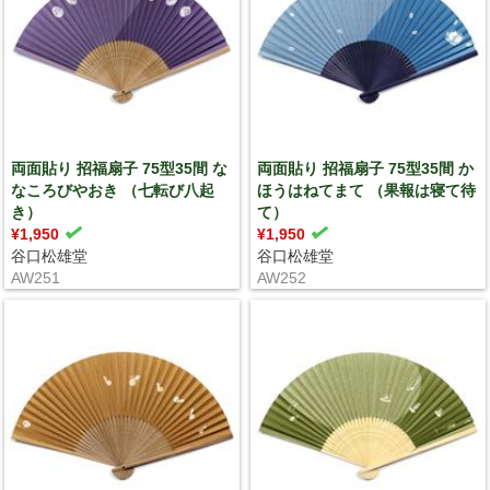
両面貼り 招福扇子 75型35間 な
両面貼り 招福扇子 75型35間 か
なころびやおき （七転び八起
ほうはねてまて （果報は寝て待
き）
て）
¥1,950
¥1,950
谷口松雄堂
谷口松雄堂
AW251
AW252