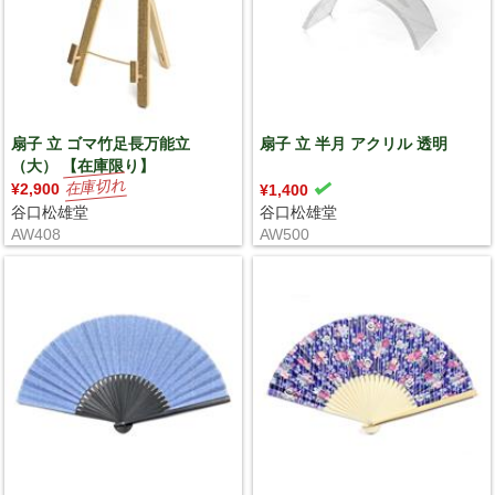
扇子 立 ゴマ竹足長万能立
扇子 立 半月 アクリル 透明
（大） 【在庫限り】
¥2,900
¥1,400
谷口松雄堂
谷口松雄堂
AW408
AW500