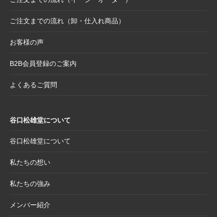
せ
ご注文までの流れ（卸・仕入れ商品）
2025.8.28
【和綴じノート】新柄発表
2025.8.21
【新商品案内】大切なミニ色紙の隅々まで美
お客様の声
しく見せる。壁掛け＆スタンド両用フレーム
B2B会員登録のご案内
2025.8.19
【新商品案内】躍進を呼び込む縁起物─2026
年干支コレクションのご案内
よくあるご質問
2025.7.22
夏季休業日のお知らせ
2025.7.2
【新商品案内】売れ筋定番！2026年度カレン
谷口松雄堂について
ダー受付開始
2025.6.11
【新商品】「日本画の巨匠たち」新作5アイテ
谷口松雄堂について
ム追加！売場を彩る第二弾ラインナップ登場
私たちの想い
2025.5.20
【新商品】「日本画の巨匠たち」の名画をモ
チーフにした和小物シリーズ
私たちの強み
2025.4.21
大型連休休業日のお知らせ
メンバー紹介
2025.4.11
価格改定商品のお知らせ【半紙・水墨画用