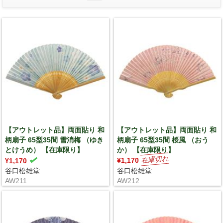
【アウトレット品】両面貼り 和
【アウトレット品】両面貼り 和
柄扇子 65型35間 雪消梅 （ゆき
柄扇子 65型35間 桜風 （おう
とけうめ） 【在庫限り】
か） 【在庫限り】
¥1,170
¥1,170
谷口松雄堂
谷口松雄堂
AW211
AW212