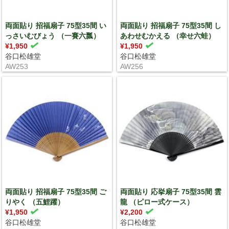
両面貼り 招福扇子 75型35間 い
両面貼り 招福扇子 75型35間 し
っさいむびょう （一賽六瓢）
あわせむかえる （幸せ六蛙）
¥1,950
¥1,950
谷口松雄堂
谷口松雄堂
AW253
AW256
両面貼り 招福扇子 75型35間 ご
両面貼り 応挙扇子 75型35間 雲
りやく （五鯉躍）
龍 （ピロー式ケース）
¥1,950
¥2,200
谷口松雄堂
谷口松雄堂