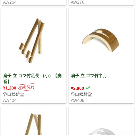
AW264
AW270
扇子 立 ゴマ竹足長 （小）【廃
扇子 立 ゴマ竹半月
番】
¥1,200
¥2,800
谷口松雄堂
谷口松雄堂
AW404
AW405