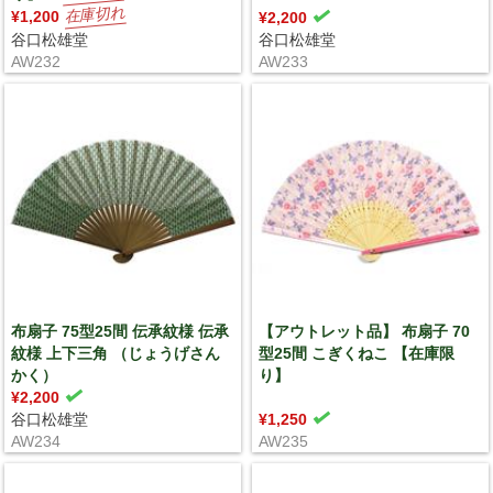
¥1,200
¥2,200
谷口松雄堂
谷口松雄堂
AW232
AW233
布扇子 75型25間 伝承紋様 伝承
【アウトレット品】 布扇子 70
紋様 上下三角 （じょうげさん
型25間 こぎくねこ 【在庫限
かく）
り】
¥2,200
谷口松雄堂
¥1,250
AW234
AW235