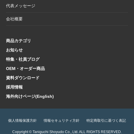
紙】
代表メッセージ
2025.3.28
価格改定商品のお知らせ【懐紙・和綴ノー
会社概要
ト・たとう】
2025.3.24
【新商品案内】華やかで機能的、和の風情を
楽しむ友禅紙扇子
商品カテゴリ
2025.3.14
在庫限り終了商品のお知らせ【友禅紙扇子】
お知らせ
特集・社員ブログ
2025.2.5
在庫限り終了商品のお知らせ【色紙 コットン
紙・型もの】
OEM・オーダー商品
2025.1.21
【新商品案内】海外でも人気！和の魅力たっ
資料ダウンロード
ぷり文具コレクション
採用情報
2025.1.10
【新商品案内】日本文化の粋を集めた心惹か
海外向けページ(English)
れるご朱印帳コレクション
2025.1.9
価格改定商品のお知らせ【扇子立て・雲龍
紙・半紙・画仙紙】
個人情報保護方針
情報セキュリティ方針
特定商取引に基づく表記
2025.1.6
価格改定・在庫限り終了商品のお知らせ【和
Copyright © Taniguchi Shoyudo Co., Ltd. ALL RIGHTS RESERVED.