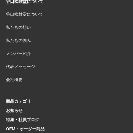
谷口松雄堂について
ダー受付開始
2025.6.11
【新商品】「日本画の巨匠たち」新作5アイテ
谷口松雄堂について
ム追加！売場を彩る第二弾ラインナップ登場
私たちの想い
2025.5.20
【新商品】「日本画の巨匠たち」の名画をモ
チーフにした和小物シリーズ
私たちの強み
2025.4.21
大型連休休業日のお知らせ
メンバー紹介
2025.4.11
価格改定商品のお知らせ【半紙・水墨画用
紙】
代表メッセージ
2025.3.28
価格改定商品のお知らせ【懐紙・和綴ノー
会社概要
ト・たとう】
2025.3.24
【新商品案内】華やかで機能的、和の風情を
楽しむ友禅紙扇子
商品カテゴリ
2025.3.14
在庫限り終了商品のお知らせ【友禅紙扇子】
お知らせ
特集・社員ブログ
2025.2.5
在庫限り終了商品のお知らせ【色紙 コットン
紙・型もの】
OEM・オーダー商品