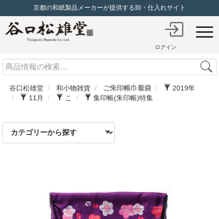
京都の和紙製品メーカーが提供する卸・仕入れサイト
ログイン
Search
谷口松雄堂
和小物雑貨
ご朱印帳巾着袋
2019年
11月
こ
集印帳(朱印帳)特集