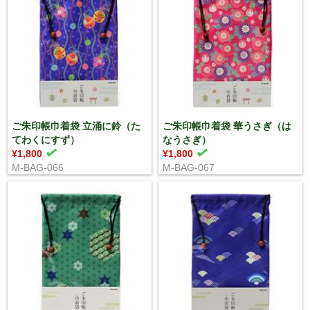
ご朱印帳巾着袋 立涌に鈴（た
ご朱印帳巾着袋 華うさぎ（は
てわくにすず）
なうさぎ）
¥1,800
¥1,800
M-BAG-066
M-BAG-067