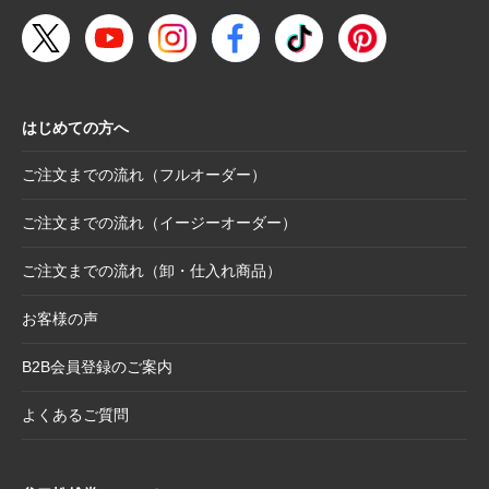
2025.10.28
【新商品案内】色エンピツ作家 かわばたあき
こが描く、ワンダーランドへと誘うアートグ
ッズ〈メモボックス〉と〈ミニアートボック
ス〉
はじめての方へ
2025.10.16
【新商品案内】豆色紙掛け＆馬柄朱印帳（干
支・午にもおすすめ）
ご注文までの流れ（フルオーダー）
2025.10.6
【お詫び】2026年度版「カレンダー付色紙」
日付誤植に関するお詫びと交換対応のお知ら
ご注文までの流れ（イージーオーダー）
せ
ご注文までの流れ（卸・仕入れ商品）
2025.8.28
【和綴じノート】新柄発表
2025.8.21
【新商品案内】大切なミニ色紙の隅々まで美
お客様の声
しく見せる。壁掛け＆スタンド両用フレーム
B2B会員登録のご案内
2025.8.19
【新商品案内】躍進を呼び込む縁起物─2026
年干支コレクションのご案内
よくあるご質問
2025.7.22
夏季休業日のお知らせ
2025.7.2
【新商品案内】売れ筋定番！2026年度カレン