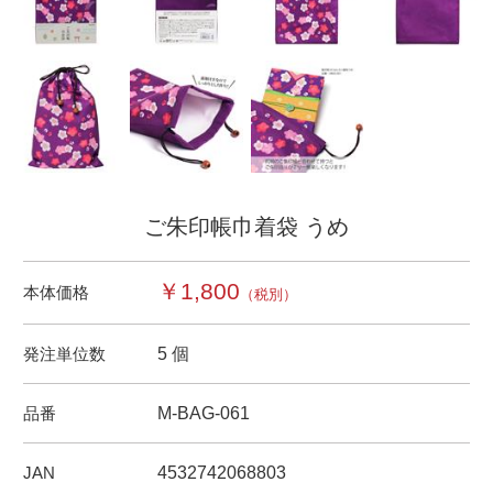
ご朱印帳巾着袋 うめ
￥1,800
本体価格
（税別）
発注単位数
5 個
品番
M-BAG-061
JAN
4532742068803