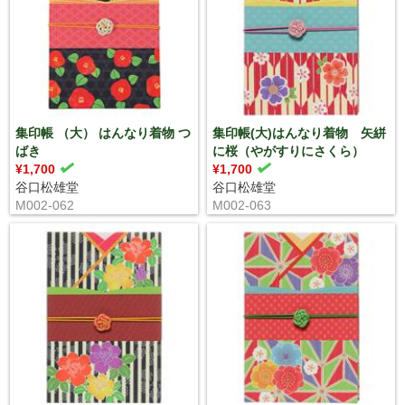
集印帳 （大） はんなり着物 つ
集印帳(大)はんなり着物 矢絣
ばき
に桜（やがすりにさくら）
¥1,700
¥1,700
谷口松雄堂
谷口松雄堂
M002-062
M002-063