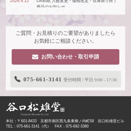
2026.6.12
OA和紙 入数変更・価格改定・在庫限り終了
商品のお知らせ
2026.5.26
【新商品案内】古今（ここん）の調べを、風
にのせて。
ご質問・お見積りのご要望がありましたら
2026.4.22
【新商品案内】派手すぎないがちょうどい
い、風も色も透ける、和紙の扇子
お気軽にご相談ください。
2026.4.16
大型連休休業日のお知らせ
お問い合わせ・取引申請
2026.3.19
価格改定商品のお知らせ【色紙】
2026.3.19
在庫限り終了商品のお知らせ【色紙】
075-661-3141
受付時間 / 平日 9:00 - 17:30
2026.3.11
商品リニューアルのご案内
2026.2.27
価格改定商品のお知らせ【芳名帳・半紙ケー
ス】
2026.2.26
【無料提供】売場づくりを応援！訴求力を高
める専用POP
本社：〒601-8433 京都市南区西九条東柳ノ内町58 谷口松雄堂ビル
2026.2.19
【色紙】価格改定のお願い
TEL：075-661-3141（代） FAX：075-692-3380