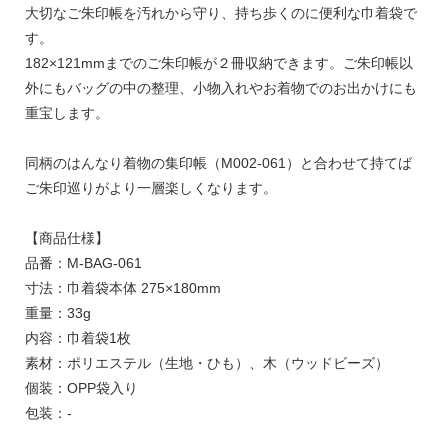
大切なご朱印帳を汚れから守り、持ち歩くのに便利な巾着袋で
す。
182×121mmまでのご朱印帳が２冊収納できます。ご朱印帳以
外にもバッグの中の整理、小物入れやお着物でのお出かけにも
重宝します。
同柄の
はんなり着物の集印帳（M002-061）
と合わせて持てば
ご朱印巡りがより一層楽しくなります。
【商品仕様】
品番：M-BAG-061
寸法：巾着袋本体 275×180mm
重量：33g
内容：巾着袋1枚
素材：ポリエステル（生地・ひも）、木（ウッドビーズ）
個装：OPP袋入り
包装：-