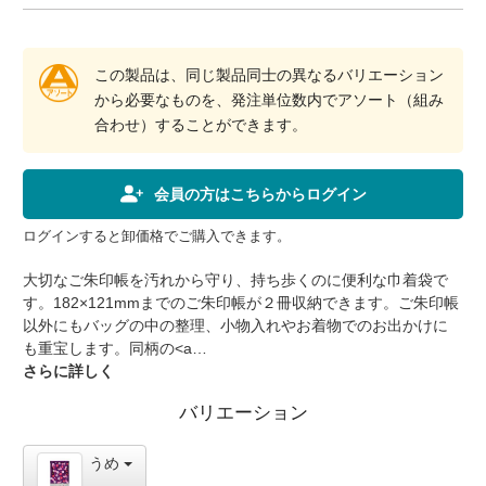
この製品は、同じ製品同士の異なるバリエーション
から必要なものを、発注単位数内でアソート（組み
合わせ）することができます。
会員の方はこちらからログイン
ログインすると卸価格でご購入できます。
大切なご朱印帳を汚れから守り、持ち歩くのに便利な巾着袋で
す。182×121mmまでのご朱印帳が２冊収納できます。ご朱印帳
以外にもバッグの中の整理、小物入れやお着物でのお出かけに
も重宝します。同柄の<a
href=http://wd.taniguchi.co.jp/tsd/Product/M002-061">はんなり
さらに詳しく
着物の集印帳（M002-061）</a>と合わせて持てばご朱印巡りが
バリエーション
より一層楽しくなります。【商品仕様】品番：M-BAG-061寸
法：巾着袋本体 275×180mm重量：33g内容：巾着袋1枚素材：
ポリエステル（生地・ひも）、木（ウッドビーズ）個装：OPP
うめ
袋入り包装：-※アソート対応"