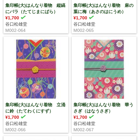
集印帳(大)はんなり着物 縦縞
集印帳(大)はんなり着物 麻の
にバラ（たてじまにばら）
葉に梅（あさのはにうめ）
¥1,700
¥1,700
谷口松雄堂
谷口松雄堂
M002-064
M002-065
集印帳(大)はんなり着物 立涌
集印帳(大)はんなり着物 華う
に鈴（たてわくにすず）
さぎ（はなうさぎ）
¥1,700
¥1,700
谷口松雄堂
谷口松雄堂
M002-066
M002-067