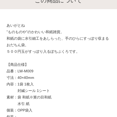
この商品について
あいがとね
”ものものや”のかわいい和紙雑貨。
和紙の袋に水引細工をあしらった、手のひらにすっぽり収まる
おだちん袋。
５００円玉がすっぽり入るぽちぶくろです。
【商品仕様】
品番：LW-M009
寸法：40×40mm
内容：1袋 1枚入
封緘シール 1シート
素材：袋 和紙※簀の目和紙
水引 紙
個装：OPP袋入
包装：-