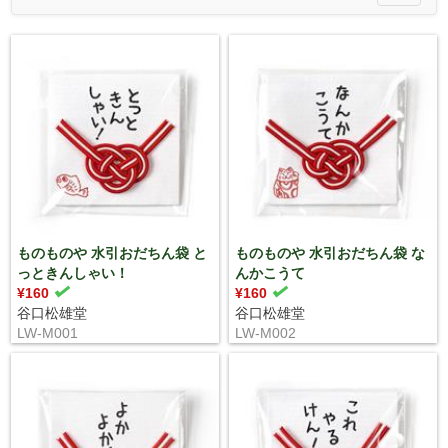
navigatio
ものものや 水引おだちん袋 と
ものものや 水引おだちん袋 な
っときんしゃい！
んかこうて
¥160
¥160
谷口松雄堂
谷口松雄堂
LW-M001
LW-M002