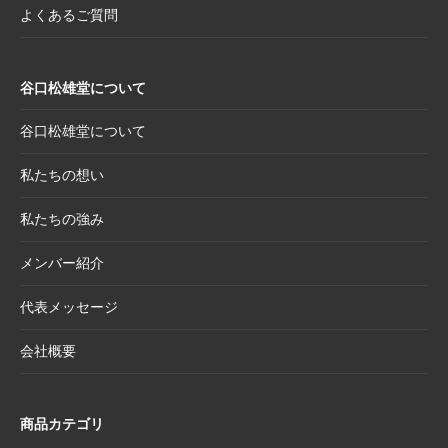
年干支コレクションのご案内
よくあるご質問
2025.7.22
夏季休業日のお知らせ
2025.7.2
【新商品案内】売れ筋定番！2026年度カレン
谷口松雄堂について
ダー受付開始
2025.6.11
【新商品】「日本画の巨匠たち」新作5アイテ
谷口松雄堂について
ム追加！売場を彩る第二弾ラインナップ登場
私たちの想い
2025.5.20
【新商品】「日本画の巨匠たち」の名画をモ
チーフにした和小物シリーズ
私たちの強み
2025.4.21
大型連休休業日のお知らせ
メンバー紹介
2025.4.11
価格改定商品のお知らせ【半紙・水墨画用
紙】
代表メッセージ
2025.3.28
価格改定商品のお知らせ【懐紙・和綴ノー
会社概要
ト・たとう】
2025.3.24
【新商品案内】華やかで機能的、和の風情を
楽しむ友禅紙扇子
商品カテゴリ