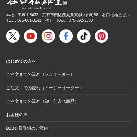
2026.2.26
【無料提供】売場づくりを応援！訴求力を高
める専用POP
本社：〒601-8433 京都市南区西九条東柳ノ内町58 谷口松雄堂ビル
2026.2.19
【色紙】価格改定のお願い
TEL：075-661-3141（代） FAX：075-692-3380
2025.10.28
【新商品案内】色エンピツ作家 かわばたあき
こが描く、ワンダーランドへと誘うアートグ
ッズ〈メモボックス〉と〈ミニアートボック
ス〉
はじめての方へ
2025.10.16
【新商品案内】豆色紙掛け＆馬柄朱印帳（干
支・午にもおすすめ）
ご注文までの流れ（フルオーダー）
2025.10.6
【お詫び】2026年度版「カレンダー付色紙」
日付誤植に関するお詫びと交換対応のお知ら
ご注文までの流れ（イージーオーダー）
せ
ご注文までの流れ（卸・仕入れ商品）
2025.8.28
【和綴じノート】新柄発表
2025.8.21
【新商品案内】大切なミニ色紙の隅々まで美
お客様の声
しく見せる。壁掛け＆スタンド両用フレーム
B2B会員登録のご案内
2025.8.19
【新商品案内】躍進を呼び込む縁起物─2026