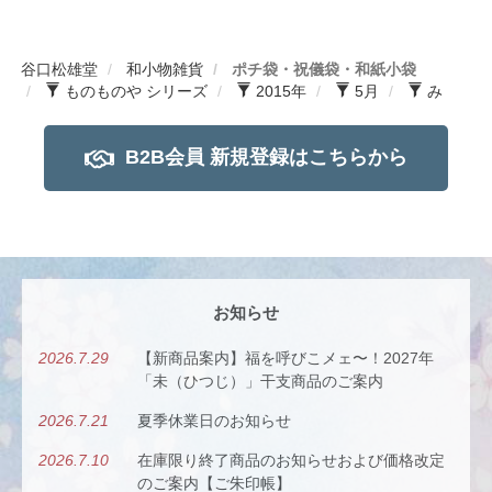
谷口松雄堂
和小物雑貨
ポチ袋・祝儀袋・和紙小袋
ものものや シリーズ
2015年
5月
み
B2B会員 新規登録はこちらから
お知らせ
2026.7.29
【新商品案内】福を呼びこメェ〜！2027年
「未（ひつじ）」干支商品のご案内
2026.7.21
夏季休業日のお知らせ
2026.7.10
在庫限り終了商品のお知らせおよび価格改定
のご案内【ご朱印帳】