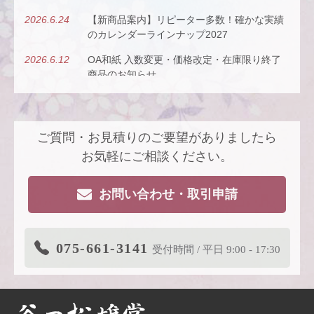
2026.6.24
【新商品案内】リピーター多数！確かな実績
のカレンダーラインナップ2027
2026.6.12
OA和紙 入数変更・価格改定・在庫限り終了
商品のお知らせ
2026.5.26
【新商品案内】古今（ここん）の調べを、風
にのせて。
ご質問・お見積りのご要望がありましたら
2026.4.22
【新商品案内】派手すぎないがちょうどい
い、風も色も透ける、和紙の扇子
お気軽にご相談ください。
2026.4.16
大型連休休業日のお知らせ
お問い合わせ・取引申請
2026.3.19
価格改定商品のお知らせ【色紙】
2026.3.19
在庫限り終了商品のお知らせ【色紙】
075-661-3141
受付時間 / 平日 9:00 - 17:30
2026.3.11
商品リニューアルのご案内
2026.2.27
価格改定商品のお知らせ【芳名帳・半紙ケー
ス】