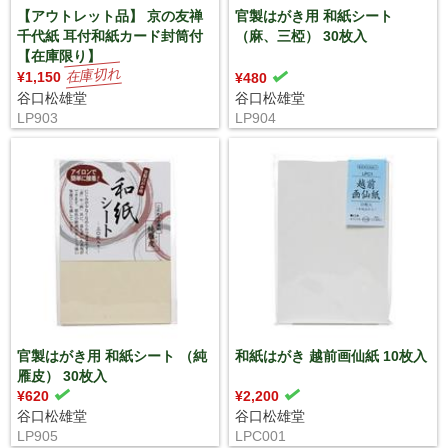
【アウトレット品】 京の友禅
官製はがき用 和紙シート
千代紙 耳付和紙カード封筒付
（麻、三椏） 30枚入
【在庫限り】
¥1,150
¥480
谷口松雄堂
谷口松雄堂
LP903
LP904
官製はがき用 和紙シート （純
和紙はがき 越前画仙紙 10枚入
雁皮） 30枚入
¥620
¥2,200
谷口松雄堂
谷口松雄堂
LP905
LPC001