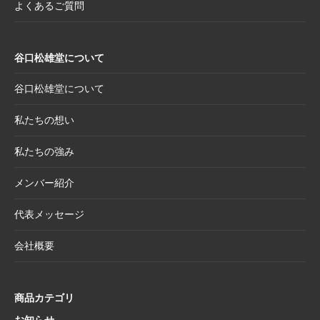
よくあるご質問
2025.7.22
夏季休業日のお知らせ
2025.7.2
【新商品案内】売れ筋定番！2026年度カレン
谷口松雄堂について
ダー受付開始
2025.6.11
【新商品】「日本画の巨匠たち」新作5アイテ
谷口松雄堂について
ム追加！売場を彩る第二弾ラインナップ登場
私たちの想い
2025.5.20
【新商品】「日本画の巨匠たち」の名画をモ
チーフにした和小物シリーズ
私たちの強み
2025.4.21
大型連休休業日のお知らせ
メンバー紹介
2025.4.11
価格改定商品のお知らせ【半紙・水墨画用
紙】
代表メッセージ
2025.3.28
価格改定商品のお知らせ【懐紙・和綴ノー
会社概要
ト・たとう】
2025.3.24
【新商品案内】華やかで機能的、和の風情を
楽しむ友禅紙扇子
商品カテゴリ
2025.3.14
在庫限り終了商品のお知らせ【友禅紙扇子】