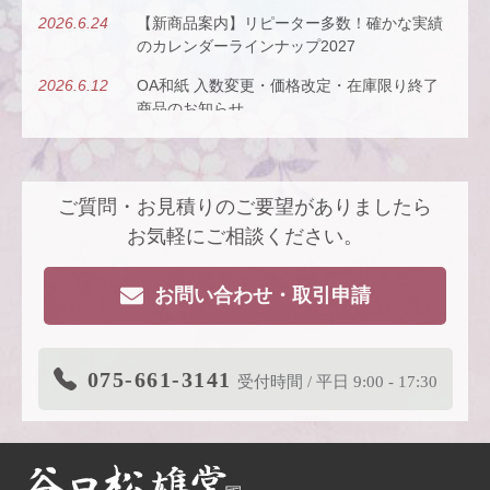
2026.6.24
【新商品案内】リピーター多数！確かな実績
のカレンダーラインナップ2027
2026.6.12
OA和紙 入数変更・価格改定・在庫限り終了
商品のお知らせ
2026.5.26
【新商品案内】古今（ここん）の調べを、風
にのせて。
ご質問・お見積りのご要望がありましたら
2026.4.22
【新商品案内】派手すぎないがちょうどい
い、風も色も透ける、和紙の扇子
お気軽にご相談ください。
2026.4.16
大型連休休業日のお知らせ
お問い合わせ・取引申請
2026.3.19
価格改定商品のお知らせ【色紙】
2026.3.19
在庫限り終了商品のお知らせ【色紙】
075-661-3141
受付時間 / 平日 9:00 - 17:30
2026.3.11
商品リニューアルのご案内
2026.2.27
価格改定商品のお知らせ【芳名帳・半紙ケー
ス】