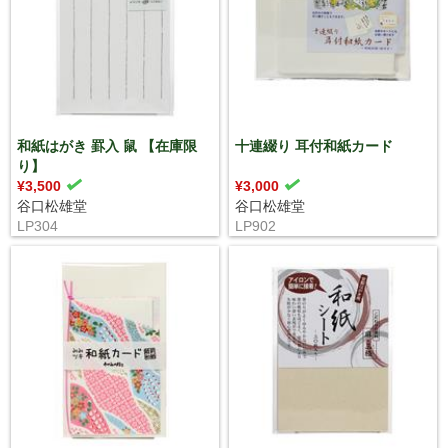
和紙はがき 罫入 鼠 【在庫限
十連綴り 耳付和紙カード
り】
¥3,500
¥3,000
谷口松雄堂
谷口松雄堂
LP304
LP902