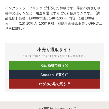
インクジェットプリンタに対応した和紙です。季節のお便りや
喪中のはがきなど、用途を選ばず何にでも使用できます。【商
品仕様】品番：LP006寸法：148×100mm内容：1箱 100枚
入 (1袋 10枚入×10袋)素材：和紙※画仙紙個装：OPP袋入
包装：箱入備考：【にじみ具合】にじまないインクジェットプ
さらに詳しく
リンタ対応ブライダル 簀の目シリーズに対応しています。※簀
の目 WB001-001
小売り通販サイト
1個からご購入いただけます（別サイトが開きます）
ゆめ画材で買う
（新しいタブで開きます）
Amazon で買う
（新しいタブで開きます）
わがみ小路で買う
（新しいタブで開きます）