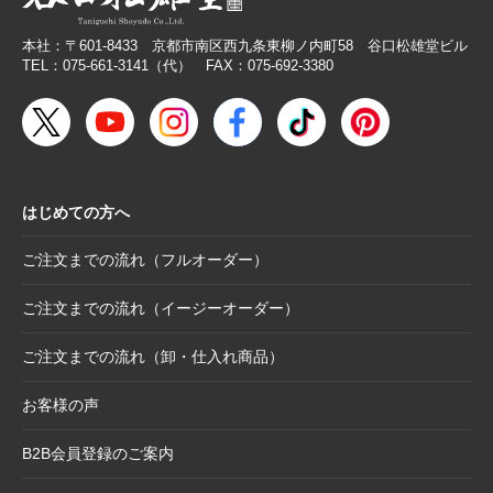
2026.2.26
【無料提供】売場づくりを応援！訴求力を高
める専用POP
本社：〒601-8433 京都市南区西九条東柳ノ内町58 谷口松雄堂ビル
2026.2.19
【色紙】価格改定のお願い
TEL：075-661-3141（代） FAX：075-692-3380
2025.10.28
【新商品案内】色エンピツ作家 かわばたあき
こが描く、ワンダーランドへと誘うアートグ
ッズ〈メモボックス〉と〈ミニアートボック
ス〉
はじめての方へ
2025.10.16
【新商品案内】豆色紙掛け＆馬柄朱印帳（干
支・午にもおすすめ）
ご注文までの流れ（フルオーダー）
2025.10.6
【お詫び】2026年度版「カレンダー付色紙」
日付誤植に関するお詫びと交換対応のお知ら
ご注文までの流れ（イージーオーダー）
せ
ご注文までの流れ（卸・仕入れ商品）
2025.8.28
【和綴じノート】新柄発表
2025.8.21
【新商品案内】大切なミニ色紙の隅々まで美
お客様の声
しく見せる。壁掛け＆スタンド両用フレーム
B2B会員登録のご案内
2025.8.19
【新商品案内】躍進を呼び込む縁起物─2026
年干支コレクションのご案内