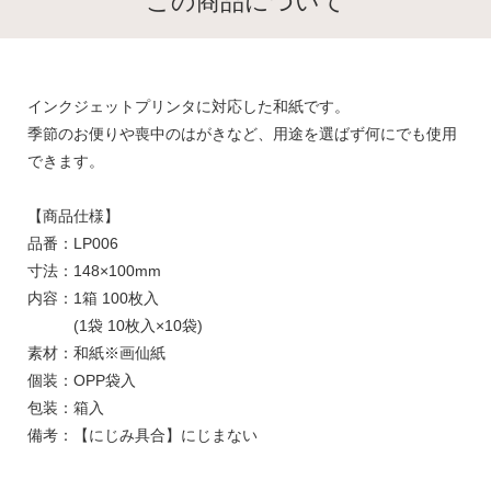
この商品について
インクジェットプリンタに対応した和紙です。
季節のお便りや喪中のはがきなど、用途を選ばず何にでも使用
できます。
【商品仕様】
品番：LP006
寸法：148×100mm
内容：1箱 100枚入
(1袋 10枚入×10袋)
素材：和紙※画仙紙
個装：OPP袋入
包装：箱入
備考：【にじみ具合】にじまない