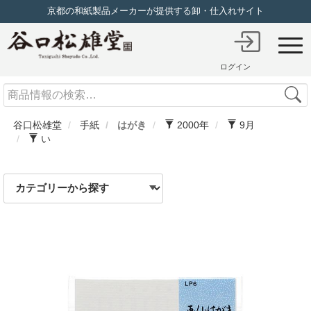
京都の和紙製品メーカーが提供する卸・仕入れサイト
ログイン
Search
谷口松雄堂
手紙
はがき
2000年
9月
い