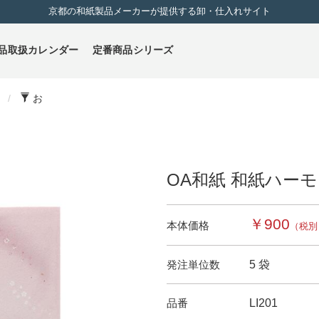
京都の和紙製品メーカーが提供する卸・仕入れサイト
品取扱カレンダー
定番商品シリーズ
月
お
OA和紙 和紙ハーモニ
￥900
本体価格
（税別
発注単位数
5 袋
品番
LI201