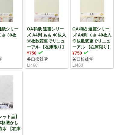
継紙シリー
OA和紙 遠霞シリー
OA和紙 遠霞シリー
くさ 30枚
ズ A4判 もも 40枚入
ズ A4判 くさ 40枚入
※枚数変更でリニュ
※枚数変更でリニュ
ーアル 【在庫限り】
ーアル 【在庫限り】
¥750
¥750
堂
谷口松雄堂
谷口松雄堂
LI468
LI469
レット品】
本格透かし
 流水 【在庫