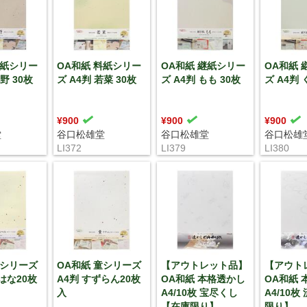
料紙シリー
OA和紙 料紙シリー
OA和紙 継紙シリー
OA和紙 
野 30枚
ズ A4判 若菜 30枚
ズ A4判 もも 30枚
ズ A4判 
¥900
¥900
¥900
堂
谷口松雄堂
谷口松雄堂
谷口松雄
LI372
LI379
LI380
童シリーズ
OA和紙 童シリーズ
【アウトレット品】
【アウト
はな20枚
A4判 すずらん20枚
OA和紙 本格透かし
OA和紙 
入
A4/10枚 宝尽くし
A4/10枚
【在庫限り】
限り】