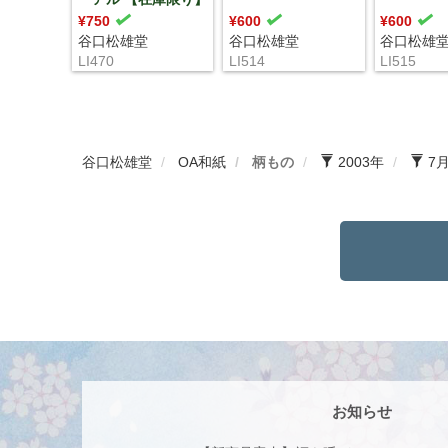
¥750
¥600
¥600
谷口松雄堂
谷口松雄堂
谷口松雄
LI470
LI514
LI515
谷口松雄堂
OA和紙
柄もの
2003年
7
お知らせ