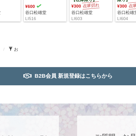
¥300
¥300
¥600
堂
谷口松雄堂
谷口松雄堂
谷口松雄
LI516
LI603
LI604
月
お
B2B会員 新規登録はこちらから