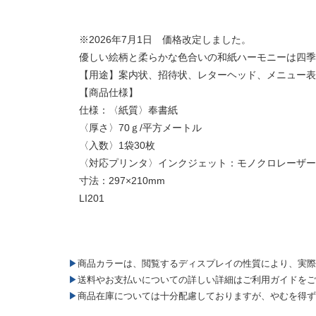
※2026年7月1日 価格改定しました。
優しい絵柄と柔らかな色合いの和紙ハーモニーは四季
【用途】案内状、招待状、レターヘッド、メニュー表
【商品仕様】
仕様：〈紙質〉奉書紙
〈厚さ〉70ｇ/平方メートル
〈入数〉1袋30枚
〈対応プリンタ〉インクジェット：モノクロレーザー
寸法：297×210mm
LI201
▶商品カラーは、閲覧するディスプレイの性質により、実
▶送料やお支払いについての詳しい詳細はご利用ガイドを
▶商品在庫については十分配慮しておりますが、やむを得