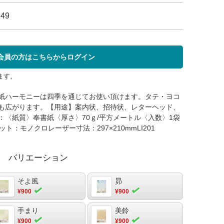
149
会員の方はこちらからログイン
ます。
紙ハーモニーは四季を通じてお使い頂けます。タテ・ヨコ
も広がります。【用途】案内状、招待状、レターヘッド、
〈紙質〉奉書紙〈厚さ〉70ｇ/平方メートル〈入数〉1袋
ト：モノクロレーザー寸法：297×210mmLI201
バリエーション
そよ風
昴
¥900
¥900
手まり
美鈴
¥900
¥900