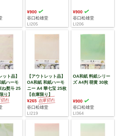
¥900
¥900
堂
谷口松雄堂
谷口松雄堂
LI205
LI206
レット品】
【アウトレット品】
OA和紙 料紙シリー
和紙ハーモ
OA和紙 和紙ハーモ
ズ A4判 萌黄 30枚
束ね熨斗 25
ニー A4 華七宝 25枚
庫限り】
【在庫限り】
¥265
¥900
堂
谷口松雄堂
谷口松雄堂
LI219
LI364