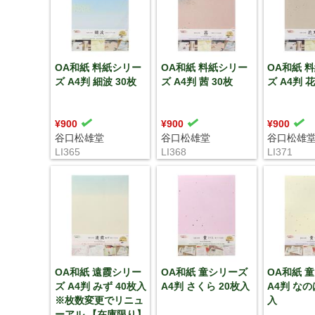
OA和紙 料紙シリー
OA和紙 料紙シリー
OA和紙 
ズ A4判 細波 30枚
ズ A4判 茜 30枚
ズ A4判 花
¥900
¥900
¥900
谷口松雄堂
谷口松雄堂
谷口松雄
LI365
LI368
LI371
OA和紙 遠霞シリー
OA和紙 童シリーズ
OA和紙 
ズ A4判 みず 40枚入
A4判 さくら 20枚入
A4判 なの
※枚数変更でリニュ
入
ーアル 【在庫限り】