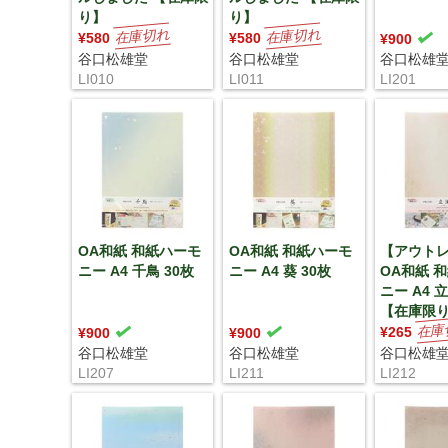
り】
り】
¥580
¥580
¥900
谷口松雄堂
谷口松雄堂
谷口松雄
LI010
LI011
LI201
OA和紙 和紙ハーモ
OA和紙 和紙ハーモ
【アウト
ニー A4 千鳥 30枚
ニー A4 葵 30枚
OA和紙 
ニー A4 立
【在庫限
¥265
¥900
¥900
谷口松雄堂
谷口松雄堂
谷口松雄
LI207
LI211
LI212