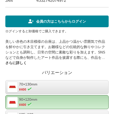
JAN
4532742074972
会員の方はこちらからログイン
ログインすると卸価格でご購入できます。
美しい赤色の木目模様の台座は、上品かつ温かい雰囲気で作品
を鮮やかに引き立てます。お雛様などの伝統的な飾りやコレク
ションとも調和し、日常の空間に素敵な彩りを加えます。SNS
などで自身が制作したアート作品を披露する際にも、作品を一
層際立たせ、注目を集めることでしょう。【商品仕様】品番：
さらに詳しく
CCD-5-003寸法：90×120mm重量：40g素材：紙個装：OPP袋
バリエーション
入
70×130mm
¥400
90×120mm
¥400