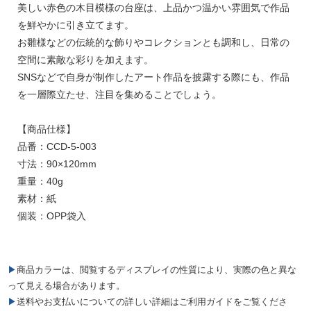
美しい赤色の木目模様の台座は、上品かつ温かい雰囲気で作品
を鮮やかに引き立てます。
お雛様などの伝統的な飾りやコレクションとも調和し、日常の
空間に素敵な彩りを加えます。
SNSなどで自身が制作したアート作品を披露する際にも、作品
を一層際立たせ、注目を集めることでしょう。
【商品仕様】
品番：CCD-5-003
寸法：90×120mm
重量：40g
素材：紙
個装：OPP袋入
▶商品カラーは、閲覧するディスプレイの性質により、実際の色と異な
って見える場合があります。
▶送料やお支払いについての詳しい詳細はご利用ガイドをご覧くださ