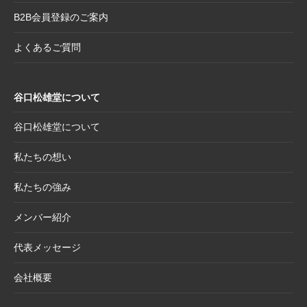
B2B会員登録のご案内
2025.8.19
【新商品案内】躍進を呼び込む縁起物─2026
年干支コレクションのご案内
よくあるご質問
2025.7.22
夏季休業日のお知らせ
2025.7.2
【新商品案内】売れ筋定番！2026年度カレン
谷口松雄堂について
ダー受付開始
2025.6.11
【新商品】「日本画の巨匠たち」新作5アイテ
谷口松雄堂について
ム追加！売場を彩る第二弾ラインナップ登場
私たちの想い
2025.5.20
【新商品】「日本画の巨匠たち」の名画をモ
チーフにした和小物シリーズ
私たちの強み
2025.4.21
大型連休休業日のお知らせ
メンバー紹介
2025.4.11
価格改定商品のお知らせ【半紙・水墨画用
紙】
代表メッセージ
2025.3.28
価格改定商品のお知らせ【懐紙・和綴ノー
会社概要
ト・たとう】