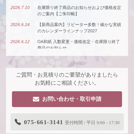
2026.7.10
在庫限り終了商品のお知らせおよび価格改定
のご案内【ご朱印帳】
2026.6.24
【新商品案内】リピーター多数！確かな実績
のカレンダーラインナップ2027
2026.6.12
OA和紙 入数変更・価格改定・在庫限り終了
商品のお知らせ
2026.5.26
【新商品案内】古今（ここん）の調べを、風
にのせて。
ご質問・お見積りのご要望がありましたら
2026.4.22
【新商品案内】派手すぎないがちょうどい
い、風も色も透ける、和紙の扇子
お気軽にご相談ください。
2026.4.16
大型連休休業日のお知らせ
お問い合わせ・取引申請
2026.3.19
価格改定商品のお知らせ【色紙】
2026.3.19
在庫限り終了商品のお知らせ【色紙】
075-661-3141
受付時間 / 平日 9:00 - 17:30
2026.3.11
商品リニューアルのご案内