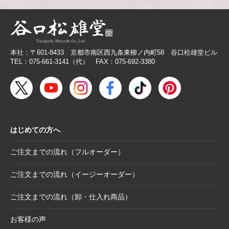
2026.2.27
価格改定商品のお知らせ【芳名帳・半紙ケー
ス】
2026.2.26
【無料提供】売場づくりを応援！訴求力を高
める専用POP
本社：〒601-8433 京都市南区西九条東柳ノ内町58 谷口松雄堂ビル
2026.2.19
【色紙】価格改定のお願い
TEL：075-661-3141（代） FAX：075-692-3380
2025.10.28
【新商品案内】色エンピツ作家 かわばたあき
こが描く、ワンダーランドへと誘うアートグ
ッズ〈メモボックス〉と〈ミニアートボック
ス〉
はじめての方へ
2025.10.16
【新商品案内】豆色紙掛け＆馬柄朱印帳（干
支・午にもおすすめ）
ご注文までの流れ（フルオーダー）
2025.10.6
【お詫び】2026年度版「カレンダー付色紙」
日付誤植に関するお詫びと交換対応のお知ら
ご注文までの流れ（イージーオーダー）
せ
ご注文までの流れ（卸・仕入れ商品）
2025.8.28
【和綴じノート】新柄発表
2025.8.21
【新商品案内】大切なミニ色紙の隅々まで美
お客様の声
しく見せる。壁掛け＆スタンド両用フレーム