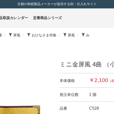
京都の和紙製品メーカーが提供する卸・仕入れサイト
品取扱カレンダー
定番商品シリーズ
座
屏風
おひなさま特集
屏風
み
ミニ金屏風 4曲 （
￥2,100
本体価格
（
発注単位数
1 個
品番
C528