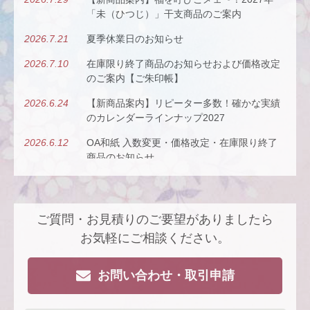
「未（ひつじ）」干支商品のご案内
2026.7.21
夏季休業日のお知らせ
2026.7.10
在庫限り終了商品のお知らせおよび価格改定
のご案内【ご朱印帳】
2026.6.24
【新商品案内】リピーター多数！確かな実績
のカレンダーラインナップ2027
2026.6.12
OA和紙 入数変更・価格改定・在庫限り終了
商品のお知らせ
2026.5.26
【新商品案内】古今（ここん）の調べを、風
にのせて。
ご質問・お見積りのご要望がありましたら
2026.4.22
【新商品案内】派手すぎないがちょうどい
い、風も色も透ける、和紙の扇子
お気軽にご相談ください。
2026.4.16
大型連休休業日のお知らせ
お問い合わせ・取引申請
2026.3.19
価格改定商品のお知らせ【色紙】