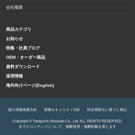
2025.3.28
価格改定商品のお知らせ【懐紙・和綴ノー
会社概要
ト・たとう】
2025.3.24
【新商品案内】華やかで機能的、和の風情を
楽しむ友禅紙扇子
商品カテゴリ
2025.3.14
在庫限り終了商品のお知らせ【友禅紙扇子】
お知らせ
特集・社員ブログ
2025.2.5
在庫限り終了商品のお知らせ【色紙 コットン
紙・型もの】
OEM・オーダー商品
2025.1.21
【新商品案内】海外でも人気！和の魅力たっ
資料ダウンロード
ぷり文具コレクション
採用情報
2025.1.10
【新商品案内】日本文化の粋を集めた心惹か
海外向けページ(English)
れるご朱印帳コレクション
2025.1.9
価格改定商品のお知らせ【扇子立て・雲龍
紙・半紙・画仙紙】
個人情報保護方針
情報セキュリティ方針
特定商取引に基づく表記
2025.1.6
価格改定・在庫限り終了商品のお知らせ【和
Copyright © Taniguchi Shoyudo Co., Ltd. ALL RIGHTS RESERVED.
小物雑貨・OA和紙】
全てのコンテンツについて、無断使用・無断転載を禁じます
2024.12.23
価格改定・在庫限り終了・アウトレット移行