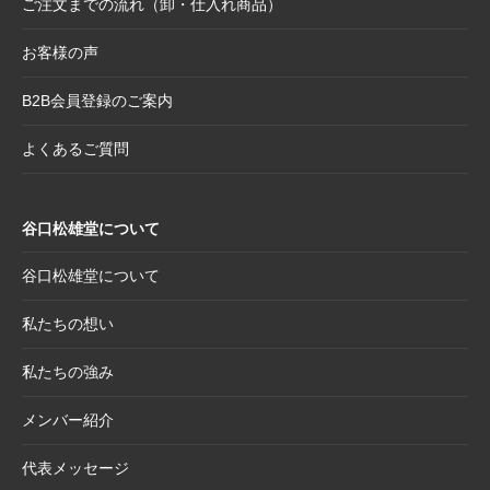
ご注文までの流れ（卸・仕入れ商品）
2025.8.28
【和綴じノート】新柄発表
2025.8.21
【新商品案内】大切なミニ色紙の隅々まで美
お客様の声
しく見せる。壁掛け＆スタンド両用フレーム
B2B会員登録のご案内
2025.8.19
【新商品案内】躍進を呼び込む縁起物─2026
年干支コレクションのご案内
よくあるご質問
2025.7.22
夏季休業日のお知らせ
2025.7.2
【新商品案内】売れ筋定番！2026年度カレン
谷口松雄堂について
ダー受付開始
2025.6.11
【新商品】「日本画の巨匠たち」新作5アイテ
谷口松雄堂について
ム追加！売場を彩る第二弾ラインナップ登場
私たちの想い
2025.5.20
【新商品】「日本画の巨匠たち」の名画をモ
チーフにした和小物シリーズ
私たちの強み
2025.4.21
大型連休休業日のお知らせ
メンバー紹介
2025.4.11
価格改定商品のお知らせ【半紙・水墨画用
紙】
代表メッセージ