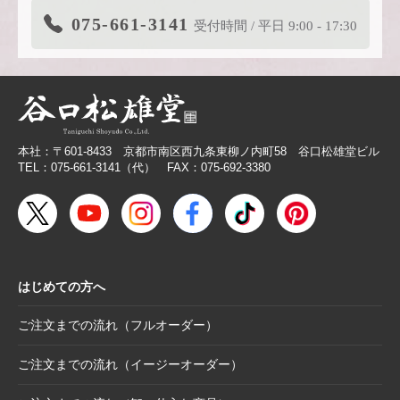
2026.3.19
在庫限り終了商品のお知らせ【色紙】
075-661-3141
受付時間 / 平日 9:00 - 17:30
2026.3.11
商品リニューアルのご案内
2026.2.27
価格改定商品のお知らせ【芳名帳・半紙ケー
ス】
2026.2.26
【無料提供】売場づくりを応援！訴求力を高
める専用POP
本社：〒601-8433 京都市南区西九条東柳ノ内町58 谷口松雄堂ビル
2026.2.19
【色紙】価格改定のお願い
TEL：075-661-3141（代） FAX：075-692-3380
2025.10.28
【新商品案内】色エンピツ作家 かわばたあき
こが描く、ワンダーランドへと誘うアートグ
ッズ〈メモボックス〉と〈ミニアートボック
ス〉
はじめての方へ
2025.10.16
【新商品案内】豆色紙掛け＆馬柄朱印帳（干
支・午にもおすすめ）
ご注文までの流れ（フルオーダー）
2025.10.6
【お詫び】2026年度版「カレンダー付色紙」
日付誤植に関するお詫びと交換対応のお知ら
ご注文までの流れ（イージーオーダー）
せ