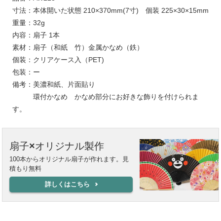
寸法：本体開いた状態 210×370mm(7寸) 個装 225×30×15mm
重量：32g
内容：扇子 1本
素材：扇子（和紙 竹）金属かなめ（鉄）
個装：クリアケース入（PET)
包装：ー
備考：美濃和紙、片面貼り
環付かなめ かなめ部分にお好きな飾りを付けられま
す。
扇子×オリジナル製作
100本からオリジナル扇子が作れます。見
積もり無料
詳しくはこちら