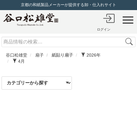
京都の和紙製品メーカーが提供する卸・仕入れサイト
ログイン
Search
谷口松雄堂
扇子
紙貼り扇子
2026年
4月