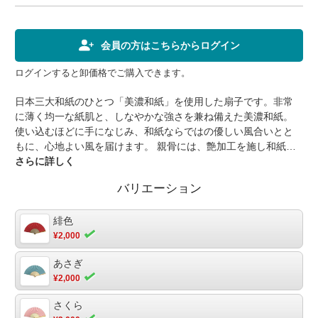
会員の方はこちらからログイン
ログインすると卸価格でご購入できます。
日本三大和紙のひとつ「美濃和紙」を使用した扇子です。非常
に薄く均一な紙肌と、しなやかな強さを兼ね備えた美濃和紙。
使い込むほどに手になじみ、和紙ならではの優しい風合いとと
もに、心地よい風を届けます。 親骨には、艶加工を施し和紙の
優しい質感と、艶やかな親骨の対比も、この扇子の大きな魅力
さらに詳しく
です。【商品仕様】品番：AW223寸法：本体開いた状態
バリエーション
210×370mm(7寸) 個装 225×30×15mm重量：32g内容：扇子 1
本素材：扇子（和紙 竹）金属かなめ（鉄）個装：クリアケー
ス入（PET)包装：ー備考：美濃和紙、片面貼り 環付かな
緋色
め かなめ部分にお好きな飾りを付けられます。
¥2,000
あさぎ
¥2,000
さくら