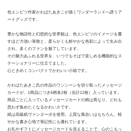
色エンピツ作家かわばたあきこが描くワンダーランドへ誘うア
ートグッズです。
豊かな物語性と幻想的な世界観は、色エンピツのイメージを覆
すほど力強い筆致と、柔らかくも鮮やかな色彩によって生み出
され、多くのファンを魅了しています。
その魅力あふれる世界を、いつでもそばで楽しめる機能的なス
テーショナリーに仕立てました。
心ときめくコンパクトでかわいい小箱です。
かわばたあきこ氏の作品のワンシーンを切り取ったメッセージ
カードが、1商品につき6柄各2枚（合計12枚）入っています。
商品ごとに入っているメッセージカードの柄は異なり、どれも
思わず集めたくなるかわいさです。
紙は高級紙ヴァンヌーボを使用。上質な風合いはもちろん、軽
やかな書き心地で筆記性にも優れています。
お礼やギフトにメッセージカードを添えることで、心のこもっ