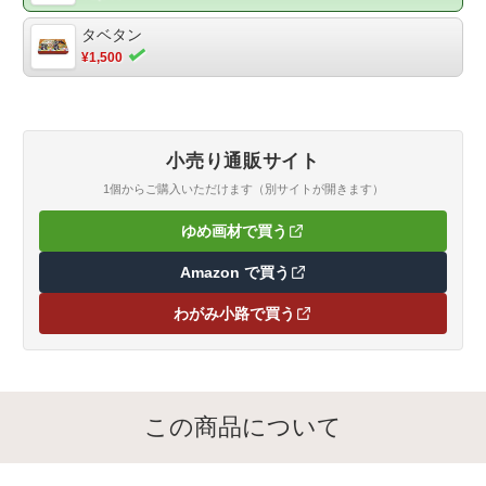
ものになります。メッセージカードを使い終わった後は、大切
タベタン
なアクセサリーや思い出の品をしまう小物入れに。自分だけの
¥1,500
宝物をそっとしまっておくのにぴったりです。大切な小物をし
まいながら、見せる収納としてお部屋に飾ることでアートなイ
ンテリアにもなります。【商品仕様】品番：AK-CBC-47-003寸
法：70×110×24mm、個装 72×110×25mm重量：57ｇ内容：メ
ッセージカード6柄各2枚（合計12枚）素材：紙※一部表面PP貼
小売り通販サイト
加工（ボックス）、紙（メッセージカード）個装：紙スリーブ
1個からご購入いただけます（別サイトが開きます）
ゆめ画材で買う
（新しいタブで開きます）
Amazon で買う
（新しいタブで開きます）
わがみ小路で買う
（新しいタブで開きます）
この商品について