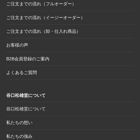
ご注文までの流れ（フルオーダー）
2025.10.6
【お詫び】2026年度版「カレンダー付色紙」
日付誤植に関するお詫びと交換対応のお知ら
ご注文までの流れ（イージーオーダー）
せ
ご注文までの流れ（卸・仕入れ商品）
2025.8.28
【和綴じノート】新柄発表
2025.8.21
【新商品案内】大切なミニ色紙の隅々まで美
お客様の声
しく見せる。壁掛け＆スタンド両用フレーム
B2B会員登録のご案内
2025.8.19
【新商品案内】躍進を呼び込む縁起物─2026
年干支コレクションのご案内
よくあるご質問
2025.7.22
夏季休業日のお知らせ
2025.7.2
【新商品案内】売れ筋定番！2026年度カレン
谷口松雄堂について
ダー受付開始
2025.6.11
【新商品】「日本画の巨匠たち」新作5アイテ
谷口松雄堂について
ム追加！売場を彩る第二弾ラインナップ登場
私たちの想い
2025.5.20
【新商品】「日本画の巨匠たち」の名画をモ
チーフにした和小物シリーズ
私たちの強み