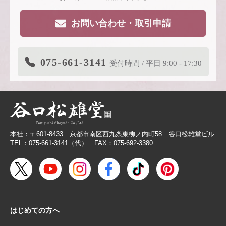
2026.4.16
大型連休休業日のお知らせ
お問い合わせ・取引申請
2026.3.19
価格改定商品のお知らせ【色紙】
2026.3.19
在庫限り終了商品のお知らせ【色紙】
075-661-3141
受付時間 / 平日 9:00 - 17:30
2026.3.11
商品リニューアルのご案内
2026.2.27
価格改定商品のお知らせ【芳名帳・半紙ケー
ス】
2026.2.26
【無料提供】売場づくりを応援！訴求力を高
める専用POP
本社：〒601-8433 京都市南区西九条東柳ノ内町58 谷口松雄堂ビル
2026.2.19
【色紙】価格改定のお願い
TEL：075-661-3141（代） FAX：075-692-3380
2025.10.28
【新商品案内】色エンピツ作家 かわばたあき
こが描く、ワンダーランドへと誘うアートグ
ッズ〈メモボックス〉と〈ミニアートボック
ス〉
はじめての方へ
2025.10.16
【新商品案内】豆色紙掛け＆馬柄朱印帳（干
支・午にもおすすめ）