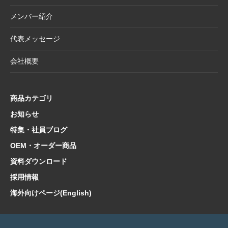
2025.4.21
大型連休休業日のお知らせ
メンバー紹介
2025.4.11
価格改定商品のお知らせ【半紙・水墨画用
紙】
代表メッセージ
2025.3.28
価格改定商品のお知らせ【懐紙・和綴ノー
会社概要
ト・たとう】
2025.3.24
【新商品案内】華やかで機能的、和の風情を
楽しむ友禅紙扇子
商品カテゴリ
2025.3.14
在庫限り終了商品のお知らせ【友禅紙扇子】
お知らせ
特集・社員ブログ
2025.2.5
在庫限り終了商品のお知らせ【色紙 コットン
紙・型もの】
OEM・オーダー商品
2025.1.21
【新商品案内】海外でも人気！和の魅力たっ
資料ダウンロード
ぷり文具コレクション
採用情報
2025.1.10
【新商品案内】日本文化の粋を集めた心惹か
海外向けページ(English)
れるご朱印帳コレクション
2025.1.9
価格改定商品のお知らせ【扇子立て・雲龍