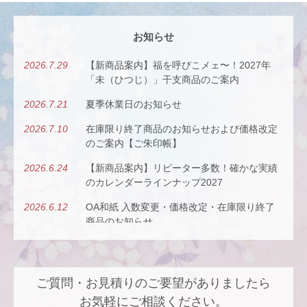
お知らせ
2026.7.29
【新商品案内】福を呼びこメェ〜！2027年
「未（ひつじ）」干支商品のご案内
2026.7.21
夏季休業日のお知らせ
2026.7.10
在庫限り終了商品のお知らせおよび価格改定
のご案内【ご朱印帳】
2026.6.24
【新商品案内】リピーター多数！確かな実績
のカレンダーラインナップ2027
2026.6.12
OA和紙 入数変更・価格改定・在庫限り終了
商品のお知らせ
2026.5.26
【新商品案内】古今（ここん）の調べを、風
にのせて。
ご質問・お見積りのご要望がありましたら
2026.4.22
【新商品案内】派手すぎないがちょうどい
い、風も色も透ける、和紙の扇子
お気軽にご相談ください。