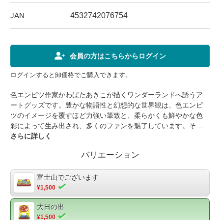
JAN
4532742076754
会員の方はこちらからログイン
ログインすると卸価格でご購入できます。
色エンピツ作家かわばたあきこが描くワンダーランドへ誘うア
ートグッズです。豊かな物語性と幻想的な世界観は、色エンピ
ツのイメージを覆すほど力強い筆致と、柔らかくも鮮やかな色
彩によって生み出され、多くのファンを魅了しています。その
魅力あふれる世界を、いつでもそばで楽しめる機能的なステー
さらに詳しく
ショナリーに仕立てました。＊*・。・。心ときめくコンパクト
バリエーション
でかわいい小箱です。・。・。*＊かわばたあきこ氏の作品のワ
ンシーンを切り取ったメッセージカードが、1商品につき6柄各2
枚（合計12枚）入っています。商品ごとに入っているメッセー
富士山でございます
ジカードの柄は異なり、どれも思わず集めたくなるかわいさで
¥1,500
す。紙は高級紙ヴァンヌーボを使用。上質な風合いはもちろ
大日の出
ん、軽やかな書き心地で筆記性にも優れています。お礼やギフ
¥1,500
トにメッセージカードを添えることで、心のこもった印象深い