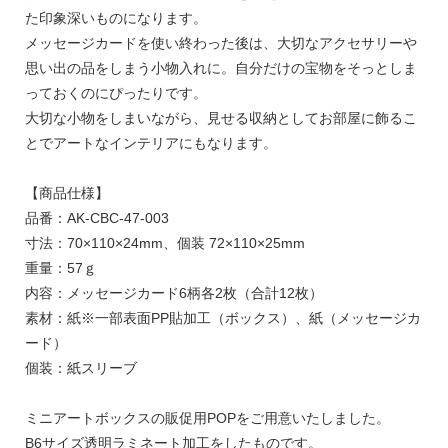
た印象深いものになります。
メッセージカードを使い終わった後は、大切なアクセサリーや
思い出の品をしまう小物入れに。自分だけの宝物をそっとしま
っておくのにぴったりです。
大切な小物をしまいながら、見せる収納としてお部屋に飾るこ
とでアートなインテリアにもなります。
【商品仕様】
品番：AK-CBC-47-003
寸法：70×110×24mm、個装 72×110×25mm
重量：57ｇ
内容：メッセージカード6柄各2枚（合計12枚）
素材：紙※一部表面PP貼加工（ボックス）、紙（メッセージカ
ード）
個装：紙スリーブ
ミニアートボックスの販促用POPをご用意いたしました。
B6サイズ透明ラミネート加工をしたものです。