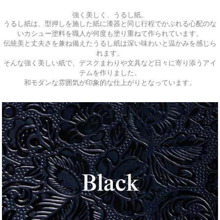
強く美しく、うるし紙。
うるし紙は、型押しを施した紙に漆器と同じ行程でかぶれる心配のな
いカシュー塗料を職人が何度も塗り重ねて作られています。
伝統美と丈夫さを兼ね備えたうるし紙は深い味わいと温かみを感じら
れます。
そんな強く美しい紙で、デスクまわりや文具など日々に寄り添うアイ
テムを作りました。
和モダンな雰囲気が印象的な仕上がりとなっています。