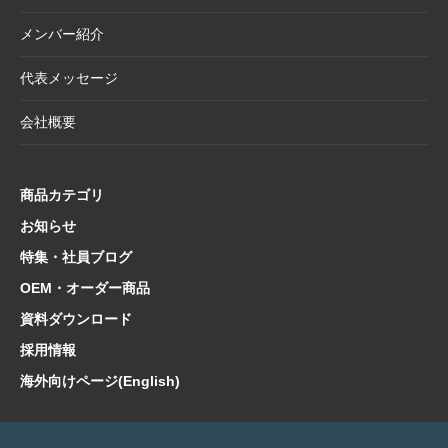
2025.4.21
大型連休休業日のお知らせ
メンバー紹介
2025.4.11
価格改定商品のお知らせ【半紙・水墨画用
紙】
代表メッセージ
2025.3.28
価格改定商品のお知らせ【懐紙・和綴ノー
会社概要
ト・たとう】
2025.3.24
【新商品案内】華やかで機能的、和の風情を
楽しむ友禅紙扇子
商品カテゴリ
2025.3.14
在庫限り終了商品のお知らせ【友禅紙扇子】
お知らせ
特集・社員ブログ
2025.2.5
在庫限り終了商品のお知らせ【色紙 コットン
紙・型もの】
OEM・オーダー商品
2025.1.21
【新商品案内】海外でも人気！和の魅力たっ
資料ダウンロード
ぷり文具コレクション
採用情報
2025.1.10
【新商品案内】日本文化の粋を集めた心惹か
海外向けページ(English)
れるご朱印帳コレクション
2025.1.9
価格改定商品のお知らせ【扇子立て・雲龍