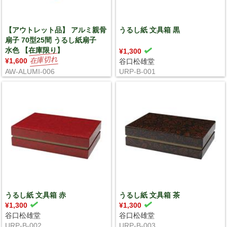
【アウトレット品】 アルミ親骨
うるし紙 文具箱 黒
扇子 70型25間 うるし紙扇子
水色 【在庫限り】
¥1,300
¥1,600
谷口松雄堂
AW-ALUMI-006
URP-B-001
うるし紙 文具箱 赤
うるし紙 文具箱 茶
¥1,300
¥1,300
谷口松雄堂
谷口松雄堂
URP-B-002
URP-B-003