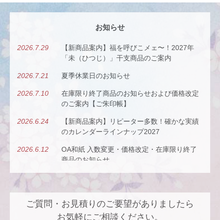
お知らせ
2026.7.29
【新商品案内】福を呼びこメェ〜！2027年
「未（ひつじ）」干支商品のご案内
2026.7.21
夏季休業日のお知らせ
2026.7.10
在庫限り終了商品のお知らせおよび価格改定
のご案内【ご朱印帳】
2026.6.24
【新商品案内】リピーター多数！確かな実績
のカレンダーラインナップ2027
2026.6.12
OA和紙 入数変更・価格改定・在庫限り終了
商品のお知らせ
2026.5.26
【新商品案内】古今（ここん）の調べを、風
にのせて。
ご質問・お見積りのご要望がありましたら
2026.4.22
【新商品案内】派手すぎないがちょうどい
い、風も色も透ける、和紙の扇子
お気軽にご相談ください。