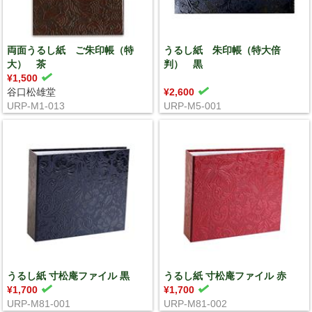
両面うるし紙 ご朱印帳（特
うるし紙 朱印帳（特大倍
大） 茶
判） 黒
¥1,500
谷口松雄堂
¥2,600
URP-M1-013
URP-M5-001
うるし紙 寸松庵ファイル 黒
うるし紙 寸松庵ファイル 赤
¥1,700
¥1,700
URP-M81-001
URP-M81-002