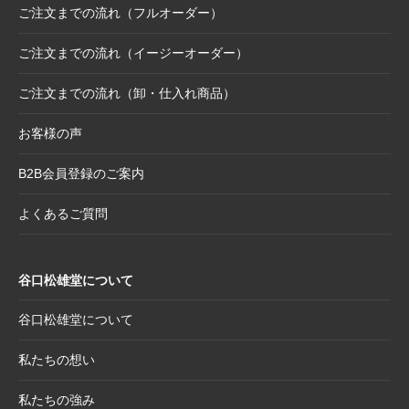
ご注文までの流れ（フルオーダー）
2025.10.6
【お詫び】2026年度版「カレンダー付色紙」
日付誤植に関するお詫びと交換対応のお知ら
ご注文までの流れ（イージーオーダー）
せ
ご注文までの流れ（卸・仕入れ商品）
2025.8.28
【和綴じノート】新柄発表
2025.8.21
【新商品案内】大切なミニ色紙の隅々まで美
お客様の声
しく見せる。壁掛け＆スタンド両用フレーム
B2B会員登録のご案内
2025.8.19
【新商品案内】躍進を呼び込む縁起物─2026
年干支コレクションのご案内
よくあるご質問
2025.7.22
夏季休業日のお知らせ
2025.7.2
【新商品案内】売れ筋定番！2026年度カレン
谷口松雄堂について
ダー受付開始
2025.6.11
【新商品】「日本画の巨匠たち」新作5アイテ
谷口松雄堂について
ム追加！売場を彩る第二弾ラインナップ登場
私たちの想い
2025.5.20
【新商品】「日本画の巨匠たち」の名画をモ
チーフにした和小物シリーズ
私たちの強み