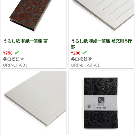
うるし紙 和紙一筆箋 茶
うるし紙 和紙一筆箋 補充用 5行
罫
¥750
¥200
谷口松雄堂
谷口松雄堂
URP-LH-003
URP-LH-SP-01