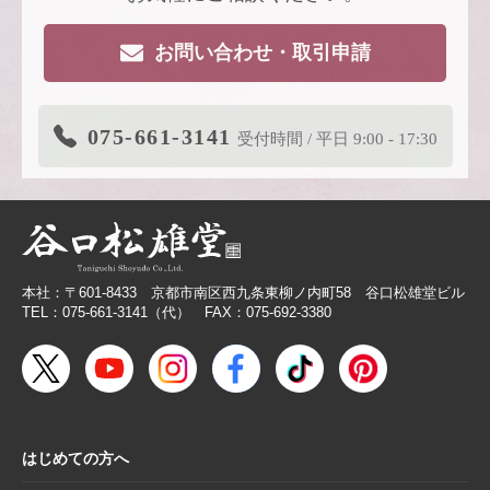
2026.4.16
大型連休休業日のお知らせ
お問い合わせ・取引申請
2026.3.19
価格改定商品のお知らせ【色紙】
2026.3.19
在庫限り終了商品のお知らせ【色紙】
075-661-3141
受付時間 / 平日 9:00 - 17:30
2026.3.11
商品リニューアルのご案内
2026.2.27
価格改定商品のお知らせ【芳名帳・半紙ケー
ス】
2026.2.26
【無料提供】売場づくりを応援！訴求力を高
める専用POP
本社：〒601-8433 京都市南区西九条東柳ノ内町58 谷口松雄堂ビル
2026.2.19
【色紙】価格改定のお願い
TEL：075-661-3141（代） FAX：075-692-3380
2025.10.28
【新商品案内】色エンピツ作家 かわばたあき
こが描く、ワンダーランドへと誘うアートグ
ッズ〈メモボックス〉と〈ミニアートボック
ス〉
はじめての方へ
2025.10.16
【新商品案内】豆色紙掛け＆馬柄朱印帳（干
支・午にもおすすめ）