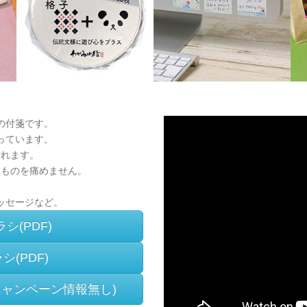
の付箋です。
っています。
貼れます。
たものを痛めません。
ッセージなど。
ラシ(PDF)
シ(PDF)
F／キャンペーン情報無し)