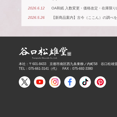
2026.6.12
OA和紙 入数変更・価格改定・在庫限
2026.5.26
【新商品案内】古今（ここん）の調べ
2026.4.22
【新商品案内】派手すぎないがちょう
紙の扇子
2026.4.16
大型連休休業日のお知らせ
2026.3.19
価格改定商品のお知らせ【色紙】
2026.3.19
在庫限り終了商品のお知らせ【色紙】
本社：〒601-8433 京都市南区西九条東柳ノ内町58 谷口松雄
TEL：075-661-3141（代） FAX：075-692-3380
2026.3.11
商品リニューアルのご案内
2026.2.27
価格改定商品のお知らせ【芳名帳・半
2026.2.26
【無料提供】売場づくりを応援！訴求力
2026.2.19
【色紙】価格改定のお願い
2025.10.28
【新商品案内】色エンピツ作家 かわば
ランドへと誘うアートグッズ〈メモボ