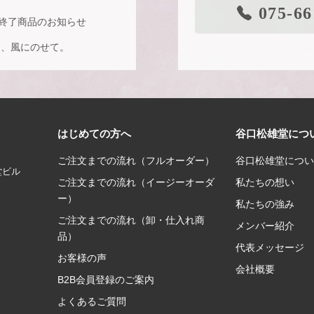
075-66
り終了商品のお知らせ
を、風にのせて。
どいい、風も色も透ける、和
はじめての方へ
谷口松雄堂につ
ご注文までの流れ（フルオーダー）
谷口松雄堂につい
堂ビル
ご注文までの流れ（イージーオーダ
私たちの想い
ー）
私たちの強み
紙ケース】
ご注文までの流れ（卸・仕入れ商
メンバー紹介
品）
を高める専用POP
代表メッセージ
お客様の声
会社概要
B2B会員登録のご案内
たあきこが描く、ワンダー
よくあるご質問
ックス〉と〈ミニアートボッ