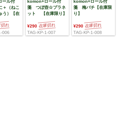
+ロール付
komon+ロール付
komon+ロール付
に＋（ねこ
箋 つぼ壺☆プラネ
箋 梅バチ【在庫限
ゅう）【在
ット 【在庫限り】
り】
¥290
¥290
-006
TAG-KP-1-007
TAG-KP-1-008