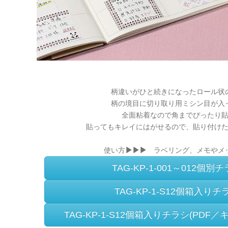
柄違いがひと続きになったロール状
柄の境目に切り取り用ミシン目が入
全面粘着なので角までぴったり
貼ってもキレイにはがせるので、貼り付け
使い方
ラベリング、メモやメ
TAG-KP-1-001～012個別チ
TAG-KP-1-S12個箱入りチラ
TAG-KP-1-S12個箱入りチラシ(PD