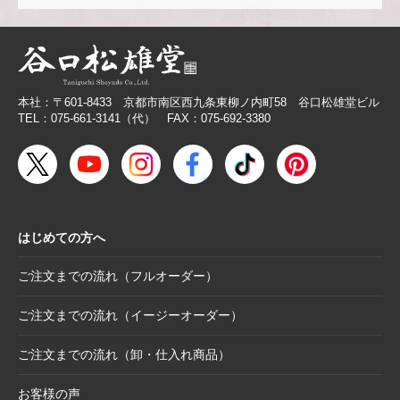
2026.2.27
価格改定商品のお知らせ【芳名帳・半紙ケー
ス】
2026.2.26
【無料提供】売場づくりを応援！訴求力を高
める専用POP
本社：〒601-8433 京都市南区西九条東柳ノ内町58 谷口松雄堂ビル
2026.2.19
【色紙】価格改定のお願い
TEL：075-661-3141（代） FAX：075-692-3380
2025.10.28
【新商品案内】色エンピツ作家 かわばたあき
こが描く、ワンダーランドへと誘うアートグ
ッズ〈メモボックス〉と〈ミニアートボック
ス〉
はじめての方へ
2025.10.16
【新商品案内】豆色紙掛け＆馬柄朱印帳（干
支・午にもおすすめ）
ご注文までの流れ（フルオーダー）
2025.10.6
【お詫び】2026年度版「カレンダー付色紙」
日付誤植に関するお詫びと交換対応のお知ら
ご注文までの流れ（イージーオーダー）
せ
ご注文までの流れ（卸・仕入れ商品）
2025.8.28
【和綴じノート】新柄発表
2025.8.21
【新商品案内】大切なミニ色紙の隅々まで美
お客様の声