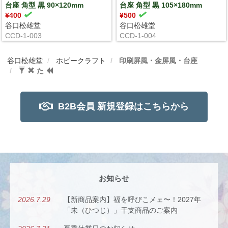
台座 角型 黒 90×120mm
台座 角型 黒 105×180mm
¥400
¥500
谷口松雄堂
谷口松雄堂
CCD-1-003
CCD-1-004
谷口松雄堂
ホビークラフト
印刷屏風・金屏風・台座
た
B2B会員 新規登録はこちらから
お知らせ
2026.7.29
【新商品案内】福を呼びこメェ〜！2027年
「未（ひつじ）」干支商品のご案内