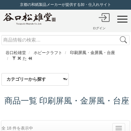
京都の和紙製品メーカーが提供する卸・仕入れサイト
ログイン
Search
谷口松雄堂
ホビークラフト
印刷屏風・金屏風・台座
た
商品一覧 印刷屏風・金屏風・台座
全 18 件を表示中
Toggle