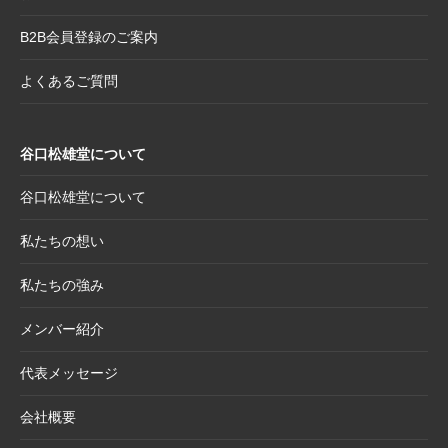
しく見せる。壁掛け＆スタンド両用フレーム
B2B会員登録のご案内
2025.8.19
【新商品案内】躍進を呼び込む縁起物─2026
年干支コレクションのご案内
よくあるご質問
2025.7.22
夏季休業日のお知らせ
2025.7.2
【新商品案内】売れ筋定番！2026年度カレン
谷口松雄堂について
ダー受付開始
2025.6.11
【新商品】「日本画の巨匠たち」新作5アイテ
谷口松雄堂について
ム追加！売場を彩る第二弾ラインナップ登場
私たちの想い
2025.5.20
【新商品】「日本画の巨匠たち」の名画をモ
チーフにした和小物シリーズ
私たちの強み
2025.4.21
大型連休休業日のお知らせ
メンバー紹介
2025.4.11
価格改定商品のお知らせ【半紙・水墨画用
紙】
代表メッセージ
2025.3.28
価格改定商品のお知らせ【懐紙・和綴ノー
会社概要
ト・たとう】