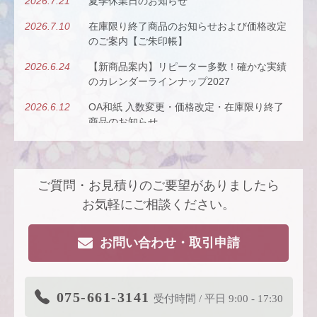
2026.7.21
夏季休業日のお知らせ
2026.7.10
在庫限り終了商品のお知らせおよび価格改定
のご案内【ご朱印帳】
2026.6.24
【新商品案内】リピーター多数！確かな実績
のカレンダーラインナップ2027
2026.6.12
OA和紙 入数変更・価格改定・在庫限り終了
商品のお知らせ
2026.5.26
【新商品案内】古今（ここん）の調べを、風
にのせて。
ご質問・お見積りのご要望がありましたら
2026.4.22
【新商品案内】派手すぎないがちょうどい
い、風も色も透ける、和紙の扇子
お気軽にご相談ください。
2026.4.16
大型連休休業日のお知らせ
お問い合わせ・取引申請
2026.3.19
価格改定商品のお知らせ【色紙】
2026.3.19
在庫限り終了商品のお知らせ【色紙】
075-661-3141
受付時間 / 平日 9:00 - 17:30
2026.3.11
商品リニューアルのご案内