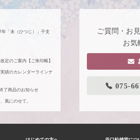
ご質問・お
27年「未（ひつじ）」干支
お気
格改定のご案内【ご朱印帳】
な実績のカレンダーラインナ
075-66
り終了商品のお知らせ
を、風にのせて。
どいい、風も色も透ける、和
はじめての方へ
谷口松雄堂につ